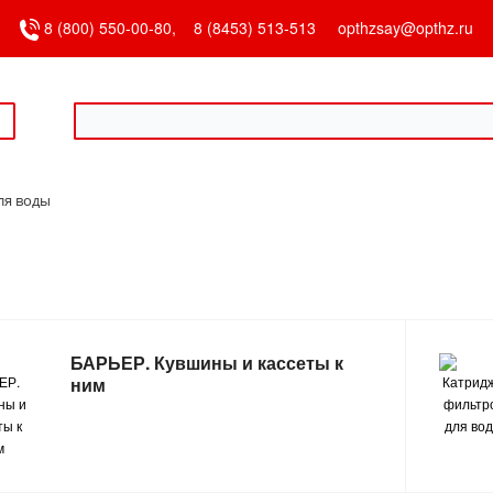
8 (800) 550-00-80,
8 (8453) 513-513
opthzsay@opthz.ru
ля воды
БАРЬЕР. Кувшины и кассеты к
ним