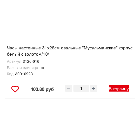
ТОВАРЫ ДЛЯ ОТДЫХА И ТУРИЗМА
ЭЛЕКТРОИНСТРУМЕНТЫ, БЕНЗОИНСТРУМЕНТЫ
ЭЛЕКТРОМОНТАЖНЫЕ ТОВАРЫ, СВЕТОТЕХНИКА
Часы настенные 31х26см овальные "Мусульманские" корпус
белый с золотом/10/
Артикул
3126-016
Базовая единица
шт
Код
А0010923
В корзину
403.80 руб