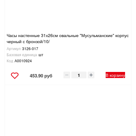
Часы настенные 31х26см овальные "Мусульманские" корпус
черный с бронзой/10/
Артикул
3126-017
Базовая единица
шт
Код
А0010924
В корзину
453.90 руб