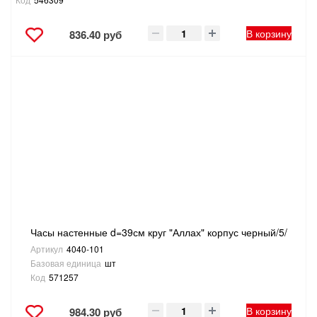
В корзину
836.40 руб
Часы настенные d=39см круг "Аллах" корпус черный/5/
Артикул
4040-101
Базовая единица
шт
Код
571257
В корзину
984.30 руб