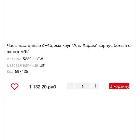
Часы настенные d=45,5см круг "Аль-Харам" корпус белый с
золотом/5/
Артикул
5232-112W
Базовая единица
шт
Код
597425
В корзину
1 132.20 руб