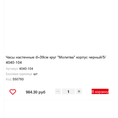
Часы настенные d=39см круг "Молитва" корпус черный/5/
4040-104
Артикул
4040-104
Базовая единица
шт
Код
550793
В корзину
984.30 руб