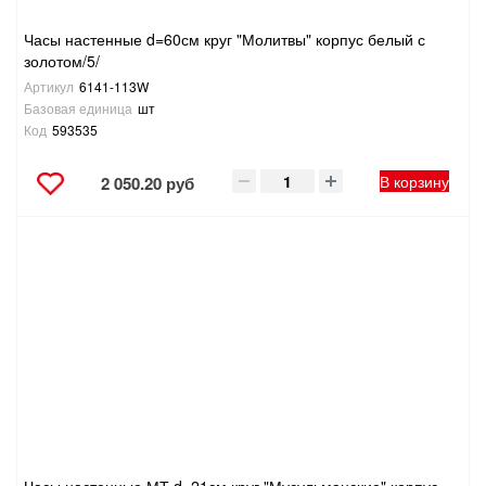
Часы настенные d=60см круг "Молитвы" корпус белый с
золотом/5/
Артикул
6141-113W
Базовая единица
шт
Код
593535
В корзину
2 050.20 руб