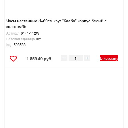
Часы настенные d=60см круг "Кааба" корпус белый с
золотом/5/
Артикул
6141-112W
Базовая единица
шт
Код
593533
В корзину
1 859.40 руб