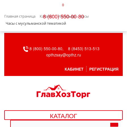
0
КАТАЛОГ
8 (800) 550-00-80
Главная страница
Каталог
Интерьер
Часы
БЫТОВАЯ ТЕХНИКА
Часы с мусульманской тематикой
БЫТОВАЯ ХИМИЯ/УБОРКА
8 (800) 550-00-80,
8 (8453) 513-513
ВЕНТИЛЯЦИЯ
opthzsay@opthz.ru
ВСЕ ДЛЯ БАНИ
КАБИНЕТ
РЕГИСТРАЦИЯ
ГАЗОВОЕ ОБОРУДОВАНИЕ
ДАЧА, САД И ОГОРОД
ДВЕРНЫЕ ПОЛОТНА
КАТАЛОГ
ДЕТСКИЕ ТОВАРЫ