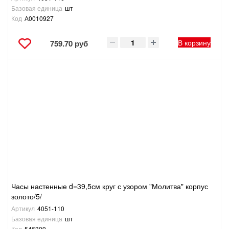
Базовая единица
шт
Код
А0010927
В корзину
759.70 руб
Часы настенные d=39,5см круг с узором "Молитва" корпус
золото/5/
Артикул
4051-110
Базовая единица
шт
Код
546309