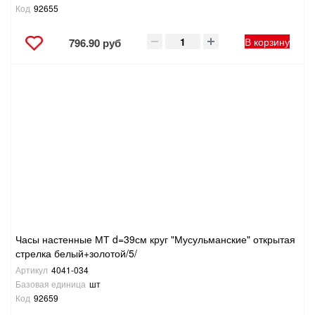
Код
92655
В корзину
796.90 руб
Часы настенные МТ d=39см круг "Мусульманские" открытая
стрелка белый+золотой/5/
Артикул
4041-034
Базовая единица
шт
Код
92659