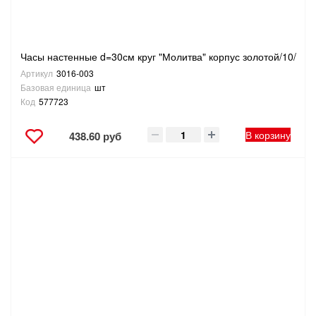
Часы настенные d=30см круг "Молитва" корпус золотой/10/
Артикул
3016-003
Базовая единица
шт
Код
577723
В корзину
438.60 руб