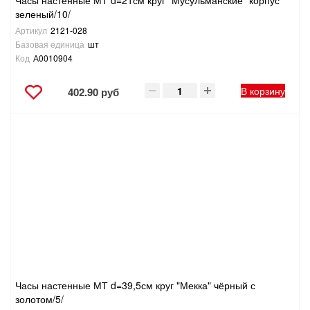
Часы настенные МТ d=21см круг "Мусульманские" корпус
зеленый/10/
Артикул
2121-028
Базовая единица
шт
Код
А0010904
В корзину
402.90 руб
Часы настенные МТ d=39,5см круг "Мекка" чёрный с
золотом/5/