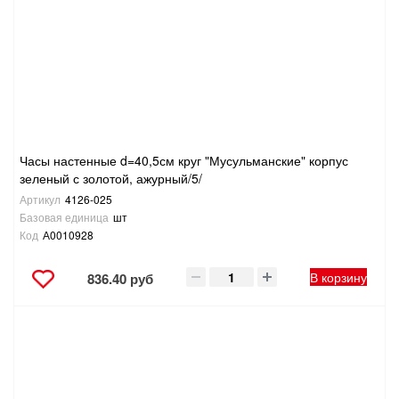
Часы настенные d=40,5см круг "Мусульманские" корпус
зеленый с золотой, ажурный/5/
Артикул
4126-025
Базовая единица
шт
Код
А0010928
В корзину
836.40 руб