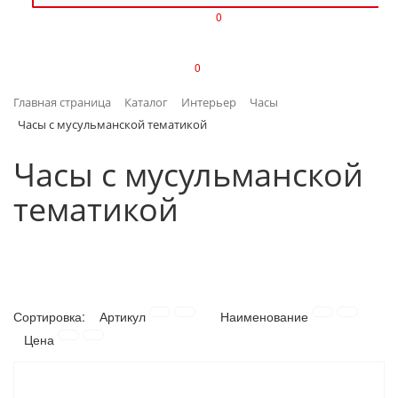
0
ИЗДЕЛИЯ ИЗ ПЛАСТМАССЫ
0
ИНСТРУМЕНТЫ
Главная страница
Каталог
Интерьер
Часы
ИНТЕРЬЕР
Часы с мусульманской тематикой
КАНЦТОВАРЫ
Часы с мусульманской
тематикой
КЛИМАТИЧЕСКАЯ ТЕХНИКА
КРЕПЕЖ И СКОБЯНЫЕ ИЗДЕЛИЯ
ЛАКОКРАСОЧНЫЕ МАТЕРИАЛЫ
Сортировка:
Артикул
Наименование
НАСОСНОЕ ОБОРУДОВАНИЕ
Цена
ПОСУДА