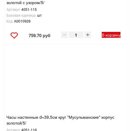
золотой с узором/5/
Артикул
4051-115
Базовая единица
шт
Код
А0010926
В корзину
759.70 руб
Часы настенные d=39,5см круг "Мусульманские" корпус
золотой/5/
Артикул
4051-116