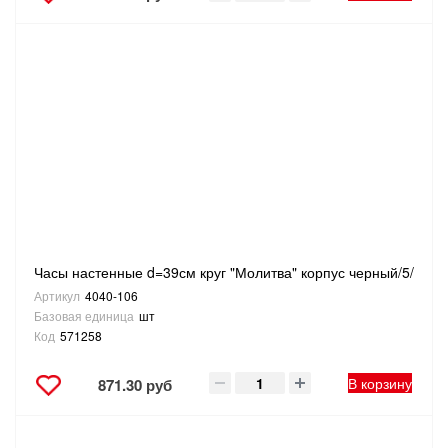
Часы настенные d=39см круг "Молитва" корпус черный/5/
Артикул
4040-106
Базовая единица
шт
Код
571258
В корзину
871.30 руб