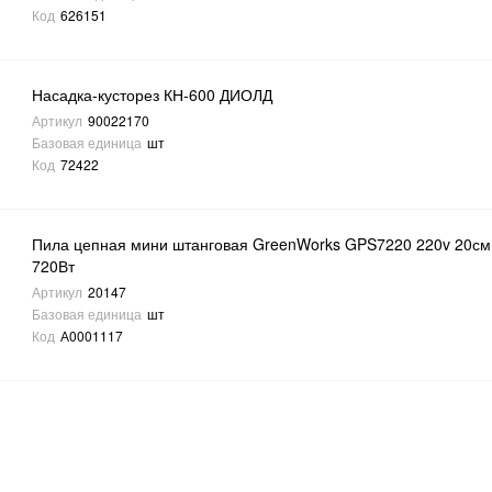
Код
626151
Насадка-кусторез КН-600 ДИОЛД
Артикул
90022170
Базовая единица
шт
Код
72422
Пила цепная мини штанговая GreenWorks GPS7220 220v 20см
720Вт
Артикул
20147
Базовая единица
шт
Код
А0001117