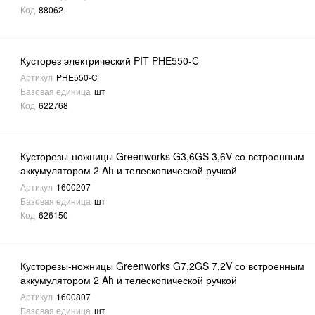
Код
88062
Кусторез электрический PIT PHE550-C
Артикул
PHE550-C
Базовая единица
шт
Код
622768
Кусторезы-ножницы Greenworks G3,6GS 3,6V со встроенным
аккумулятором 2 Ah и телескопической ручкой
Артикул
1600207
Базовая единица
шт
Код
626150
Кусторезы-ножницы Greenworks G7,2GS 7,2V со встроенным
аккумулятором 2 Ah и телескопической ручкой
Артикул
1600807
Базовая единица
шт