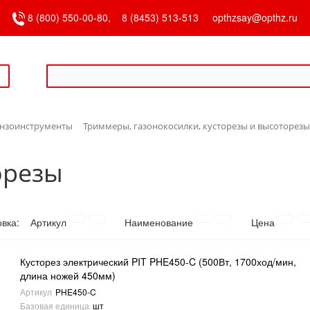
8 (800) 550-00-80,
8 (8453) 513-513
opthzsay@opthz.ru
ензоинструменты
Триммеры, газонокосилки, кусторезы и высоторезы
орезы
овка:
Артикул
Наименование
Цена
Кусторез электрический PIT PHE450-C (500Вт, 1700ход/мин,
длина ножей 450мм)
Артикул
PHE450-C
Базовая единица
шт