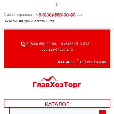
0
КАТАЛОГ
8 (800) 550-00-80
Главная страница
Каталог
Дача, Сад и Огород
БЫТОВАЯ ТЕХНИКА
Веревки,шнуры,шпагаты,нити
БЫТОВАЯ ХИМИЯ/УБОРКА
8 (800) 550-00-80,
8 (8453) 513-513
ВЕНТИЛЯЦИЯ
opthzsay@opthz.ru
ВСЕ ДЛЯ БАНИ
КАБИНЕТ
РЕГИСТРАЦИЯ
ГАЗОВОЕ ОБОРУДОВАНИЕ
ДАЧА, САД И ОГОРОД
ДВЕРНЫЕ ПОЛОТНА
КАТАЛОГ
ДЕТСКИЕ ТОВАРЫ