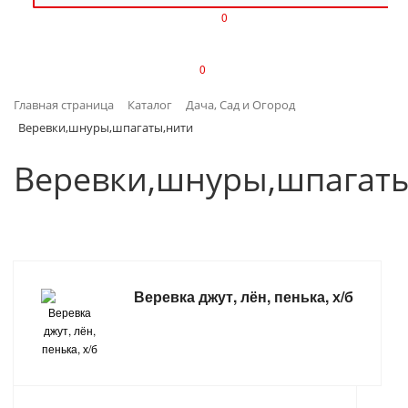
0
ИЗДЕЛИЯ ИЗ ПЛАСТМАССЫ
0
ИНСТРУМЕНТЫ
Главная страница
Каталог
Дача, Сад и Огород
ИНТЕРЬЕР
Веревки,шнуры,шпагаты,нити
КАНЦТОВАРЫ
Веревки,шнуры,шпагат
КЛИМАТИЧЕСКАЯ ТЕХНИКА
КРЕПЕЖ И СКОБЯНЫЕ ИЗДЕЛИЯ
Веревка джут, лён, пенька, х/б
ЛАКОКРАСОЧНЫЕ МАТЕРИАЛЫ
НАСОСНОЕ ОБОРУДОВАНИЕ
ПОСУДА