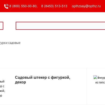
8 (800) 550-00-80,
8 (8453) 513-513
opthzsay@opthz.ru
урки садовые
Садовый штекер с фигуркой,
декор