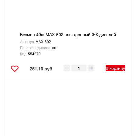
ТОВАРЫ ДЛЯ ОТДЫХА И ТУРИЗМА
ЭЛЕКТРОИНСТРУМЕНТЫ, БЕНЗОИНСТРУМЕНТЫ
Безмен 40кг МАХ-602 электронный ЖК дисплей
ЭЛЕКТРОМОНТАЖНЫЕ ТОВАРЫ, СВЕТОТЕХНИКА
Артикул
МАХ-602
Базовая единица
шт
Код
554273
В корзину
261.10 руб