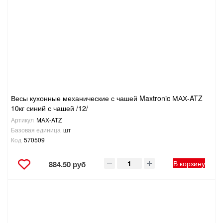
Весы кухонные механические с чашей Maxtronic МАХ-ATZ
10кг синий с чашей /12/
Артикул
МАХ-ATZ
Базовая единица
шт
Код
570509
В корзину
884.50 руб