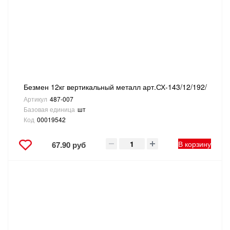
САНТЕХНИКА
СВАРОЧНОЕ ОБОРУДОВАНИЕ И МАТЕРИАЛЫ
СКЛАДСКОЕ ОБОРУДОВАНИЕ
Безмен 12кг вертикальный металл арт.СХ-143/12/192/
СНЕГОУБОРОЧНЫЙ ИНВЕНТАРЬ
Артикул
487-007
Базовая единица
шт
СТРЕМЯНКИ,ЛЕСТНИЦЫ
Код
00019542
СТРОИТЕЛЬНЫЕ И ОТДЕЛОЧНЫЕ МАТЕРИАЛЫ
В корзину
67.90 руб
ТОВАРЫ ДЛЯ АВТО
ТОВАРЫ ДЛЯ ДОМА
ТОВАРЫ ДЛЯ ЖИВОТНЫХ