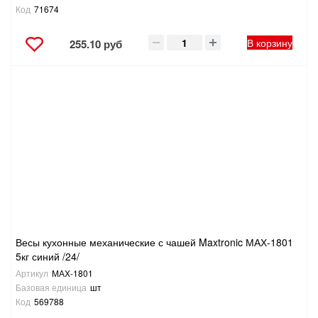
Код
71674
В корзину
255.10 руб
Весы кухонные механические с чашей Maxtronic МАХ-1801
5кг синий /24/
Артикул
МАХ-1801
Базовая единица
шт
Код
569788