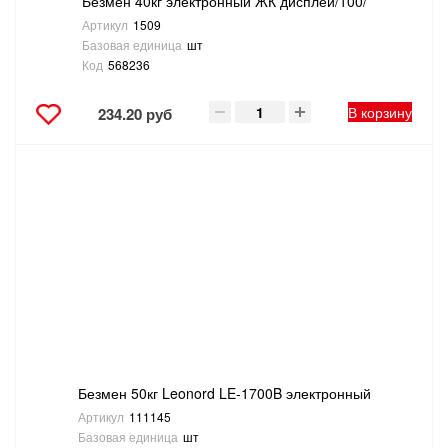
Безмен 40кг электронный ЖК дисплей/100/
Артикул
1509
Базовая единица
шт
Код
568236
В корзину
234.20 руб
Безмен 50кг Leonord LE-1700B электронный
Артикул
111145
Базовая единица
шт