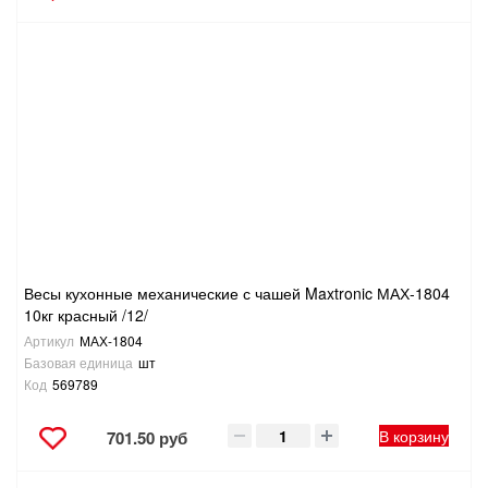
Весы кухонные механические с чашей Maxtronic МАХ-1804
10кг красный /12/
Артикул
МАХ-1804
Базовая единица
шт
Код
569789
В корзину
701.50 руб