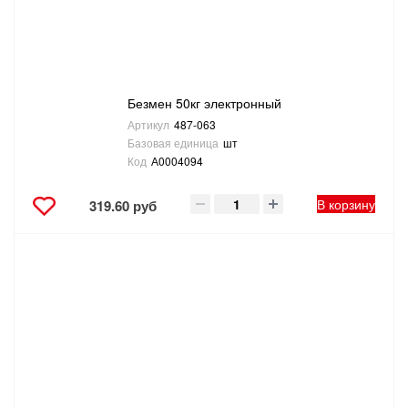
Безмен 50кг электронный
Артикул
487-063
Базовая единица
шт
Код
А0004094
В корзину
319.60 руб