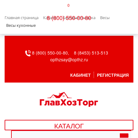
0
КАТАЛОГ
8 (800) 550-00-80
Главная страница
Каталог
Бытовая техника
Весы
БЫТОВАЯ ТЕХНИКА
Весы кухонные
БЫТОВАЯ ХИМИЯ/УБОРКА
8 (800) 550-00-80,
8 (8453) 513-513
ВЕНТИЛЯЦИЯ
opthzsay@opthz.ru
ВСЕ ДЛЯ БАНИ
КАБИНЕТ
РЕГИСТРАЦИЯ
ГАЗОВОЕ ОБОРУДОВАНИЕ
ДАЧА, САД И ОГОРОД
ДВЕРНЫЕ ПОЛОТНА
КАТАЛОГ
ДЕТСКИЕ ТОВАРЫ