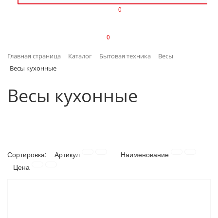
0
ИЗДЕЛИЯ ИЗ ПЛАСТМАССЫ
0
ИНСТРУМЕНТЫ
Главная страница
Каталог
Бытовая техника
Весы
ИНТЕРЬЕР
Весы кухонные
КАНЦТОВАРЫ
Весы кухонные
КЛИМАТИЧЕСКАЯ ТЕХНИКА
КРЕПЕЖ И СКОБЯНЫЕ ИЗДЕЛИЯ
Сортировка:
Артикул
Наименование
ЛАКОКРАСОЧНЫЕ МАТЕРИАЛЫ
Цена
НАСОСНОЕ ОБОРУДОВАНИЕ
ПОСУДА