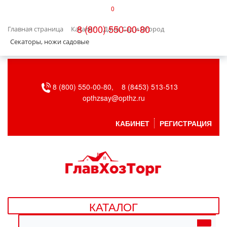
0
КАТАЛОГ
8 (800) 550-00-80
Главная страница
Каталог
Дача, Сад и Огород
БЫТОВАЯ ТЕХНИКА
Секаторы, ножи садовые
БЫТОВАЯ ХИМИЯ/УБОРКА
8 (800) 550-00-80,
8 (8453) 513-513
ВЕНТИЛЯЦИЯ
opthzsay@opthz.ru
ВСЕ ДЛЯ БАНИ
КАБИНЕТ
РЕГИСТРАЦИЯ
ГАЗОВОЕ ОБОРУДОВАНИЕ
ДАЧА, САД И ОГОРОД
ДВЕРНЫЕ ПОЛОТНА
КАТАЛОГ
ДЕТСКИЕ ТОВАРЫ