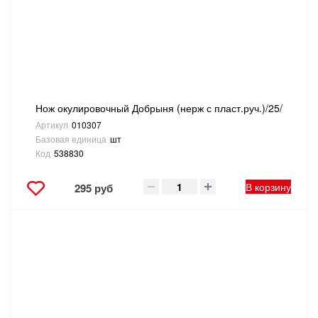
ТОВАРЫ ДЛЯ ОТДЫХА И ТУРИЗМА
ЭЛЕКТРОИНСТРУМЕНТЫ, БЕНЗОИНСТРУМЕНТЫ
ЭЛЕКТРОМОНТАЖНЫЕ ТОВАРЫ, СВЕТОТЕХНИКА
Нож окулировочный Добрыня (нерж с пласт.руч.)/25/
Артикул
010307
Базовая единица
шт
Код
538830
В корзину
295 руб