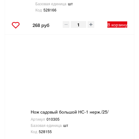
Базовая единица
шт
Код
528166
В корзину
268 руб
Нож садовый большой НС-1 нерж./25/
Артикул
010305
Базовая единица
шт
Код
528155