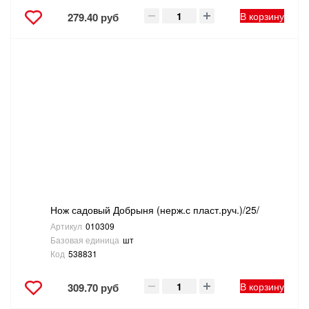
В корзину
279.40 руб
Нож садовый Добрыня (нерж.с пласт.руч.)/25/
Артикул
010309
Базовая единица
шт
Код
538831
В корзину
309.70 руб