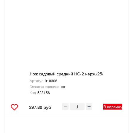
Нож садовый средний НС-2 нерж./25/
Артикул
010306
Базовая единица
шт
Код
528156
В корзину
297.80 руб