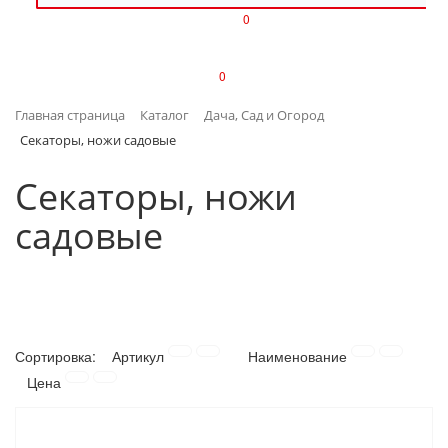
0
ИЗДЕЛИЯ ИЗ ПЛАСТМАССЫ
0
ИНСТРУМЕНТЫ
Главная страница
Каталог
Дача, Сад и Огород
ИНТЕРЬЕР
Секаторы, ножи садовые
КАНЦТОВАРЫ
Секаторы, ножи
садовые
КЛИМАТИЧЕСКАЯ ТЕХНИКА
КРЕПЕЖ И СКОБЯНЫЕ ИЗДЕЛИЯ
ЛАКОКРАСОЧНЫЕ МАТЕРИАЛЫ
Сортировка:
Артикул
Наименование
НАСОСНОЕ ОБОРУДОВАНИЕ
Цена
ПОСУДА