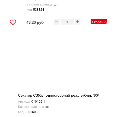
Базовая единица
шт
Код
538824
В корзину
43.20 руб
Секатор СЗ(бц) одностороний рез.с зубчик /60/
Артикул
010105-1
Базовая единица
шт
Код
00016038