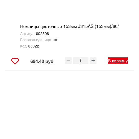
Ножницы цветочные 153мм J315AS (153мм)/60/
Артикул
002508
Базовая единица
шт
Код
85022
В корзину
694.40 руб