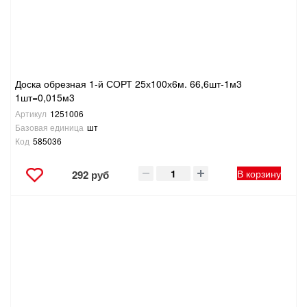
Доска обрезная 1-й СОРТ 25х100х6м. 66,6шт-1м3
1шт=0,015м3
Артикул
1251006
Базовая единица
шт
Код
585036
В корзину
292 руб