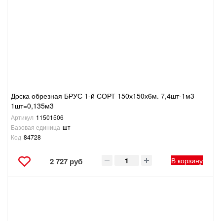
САНТЕХНИКА
СВАРОЧНОЕ ОБОРУДОВАНИЕ И МАТЕРИАЛЫ
СКЛАДСКОЕ ОБОРУДОВАНИЕ
СНЕГОУБОРОЧНЫЙ ИНВЕНТАРЬ
Доска обрезная БРУС 1-й СОРТ 150х150х6м. 7,4шт-1м3
1шт=0,135м3
СТРЕМЯНКИ,ЛЕСТНИЦЫ
Артикул
11501506
Базовая единица
шт
СТРОИТЕЛЬНЫЕ И ОТДЕЛОЧНЫЕ МАТЕРИАЛЫ
Код
84728
В корзину
2 727 руб
ТОВАРЫ ДЛЯ АВТО
ТОВАРЫ ДЛЯ ДОМА
ТОВАРЫ ДЛЯ ЖИВОТНЫХ