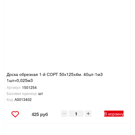
Доска обрезная 1-й СОРТ 50х125х4м. 40шт-1м3
1шт=0,025м3
Артикул
1501254
Базовая единица
шт
Код
А0013402
В корзину
425 руб