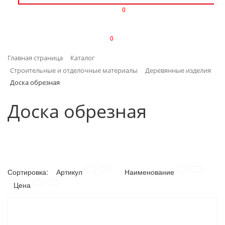
0
ИЗДЕЛИЯ ИЗ ПЛАСТМАССЫ
0
ИНСТРУМЕНТЫ
Главная страница
Каталог
ИНТЕРЬЕР
Строительные и отделочные материалы
Деревянные изделия
Доска обрезная
КАНЦТОВАРЫ
Доска обрезная
КЛИМАТИЧЕСКАЯ ТЕХНИКА
КРЕПЕЖ И СКОБЯНЫЕ ИЗДЕЛИЯ
ЛАКОКРАСОЧНЫЕ МАТЕРИАЛЫ
Сортировка:
Артикул
Наименование
Цена
НАСОСНОЕ ОБОРУДОВАНИЕ
ПОСУДА