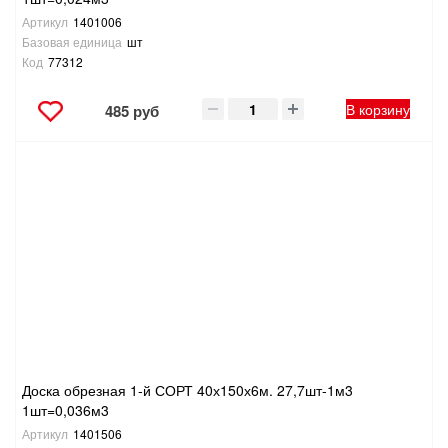
Артикул
1401006
Базовая единица
шт
Код
77312
В корзину
485 руб
Доска обрезная 1-й СОРТ 40х150х6м. 27,7шт-1м3
1шт=0,036м3
Артикул
1401506