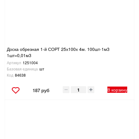
ТОВАРЫ ДЛЯ ОТДЫХА И ТУРИЗМА
ЭЛЕКТРОИНСТРУМЕНТЫ, БЕНЗОИНСТРУМЕНТЫ
ЭЛЕКТРОМОНТАЖНЫЕ ТОВАРЫ, СВЕТОТЕХНИКА
Доска обрезная 1-й СОРТ 25х100х 4м. 100шт-1м3
1шт=0,01м3
Артикул
1251004
Базовая единица
шт
Код
84638
В корзину
187 руб