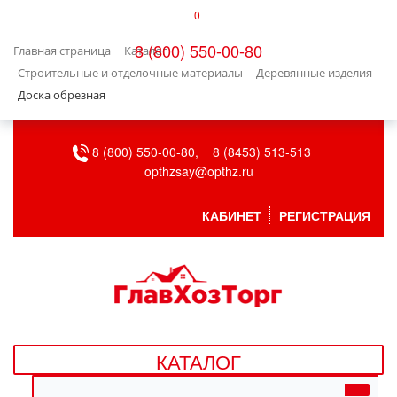
0
КАТАЛОГ
8 (800) 550-00-80
Главная страница
Каталог
БЫТОВАЯ ТЕХНИКА
Строительные и отделочные материалы
Деревянные изделия
Доска обрезная
БЫТОВАЯ ХИМИЯ/УБОРКА
8 (800) 550-00-80,
8 (8453) 513-513
ВЕНТИЛЯЦИЯ
opthzsay@opthz.ru
ВСЕ ДЛЯ БАНИ
КАБИНЕТ
РЕГИСТРАЦИЯ
ГАЗОВОЕ ОБОРУДОВАНИЕ
ДАЧА, САД И ОГОРОД
ДВЕРНЫЕ ПОЛОТНА
КАТАЛОГ
ДЕТСКИЕ ТОВАРЫ