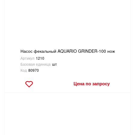
САНТЕХНИКА
СВАРОЧНОЕ ОБОРУДОВАНИЕ И МАТЕРИАЛЫ
СКЛАДСКОЕ ОБОРУДОВАНИЕ
Насос фекальный AQUARIO GRINDER-100 нож
СНЕГОУБОРОЧНЫЙ ИНВЕНТАРЬ
Артикул
1210
Базовая единица
шт
СТРЕМЯНКИ,ЛЕСТНИЦЫ
Код
80970
Цена по запросу
СТРОИТЕЛЬНЫЕ И ОТДЕЛОЧНЫЕ МАТЕРИАЛЫ
ТОВАРЫ ДЛЯ АВТО
ТОВАРЫ ДЛЯ ДОМА
ТОВАРЫ ДЛЯ ЖИВОТНЫХ