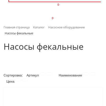
0
ИЗДЕЛИЯ ИЗ ПЛАСТМАССЫ
0
ИНСТРУМЕНТЫ
Главная страница
Каталог
Насосное оборудование
ИНТЕРЬЕР
Насосы фекальные
КАНЦТОВАРЫ
Насосы фекальные
КЛИМАТИЧЕСКАЯ ТЕХНИКА
КРЕПЕЖ И СКОБЯНЫЕ ИЗДЕЛИЯ
Сортировка:
Артикул
Наименование
ЛАКОКРАСОЧНЫЕ МАТЕРИАЛЫ
Цена
НАСОСНОЕ ОБОРУДОВАНИЕ
ПОСУДА