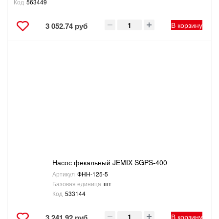
Код
563449
В корзину
3 052.74 руб
Насос фекальный JEMIX SGPS-400
Артикул
ФНН-125-5
Базовая единица
шт
Код
533144
В корзину
3 241.92 руб