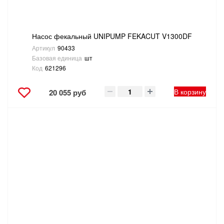
Насос фекальный UNIPUMP FEKACUT V1300DF
Артикул
90433
Базовая единица
шт
Код
621296
В корзину
20 055 руб