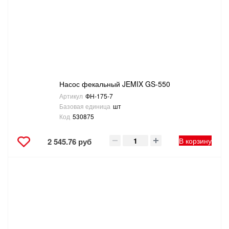
Насос фекальный JEMIX GS-550
Артикул
ФН-175-7
Базовая единица
шт
Код
530875
В корзину
2 545.76 руб