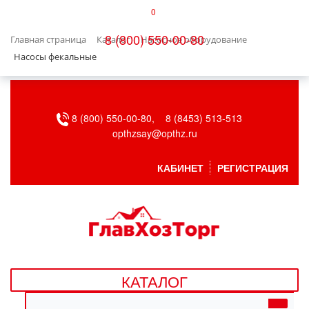
0
КАТАЛОГ
8 (800) 550-00-80
Главная страница
Каталог
Насосное оборудование
БЫТОВАЯ ТЕХНИКА
Насосы фекальные
БЫТОВАЯ ХИМИЯ/УБОРКА
8 (800) 550-00-80,
8 (8453) 513-513
ВЕНТИЛЯЦИЯ
opthzsay@opthz.ru
ВСЕ ДЛЯ БАНИ
КАБИНЕТ
РЕГИСТРАЦИЯ
ГАЗОВОЕ ОБОРУДОВАНИЕ
ДАЧА, САД И ОГОРОД
ДВЕРНЫЕ ПОЛОТНА
КАТАЛОГ
ДЕТСКИЕ ТОВАРЫ