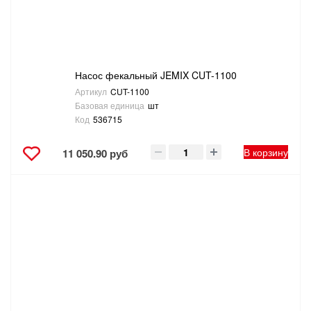
ТОВАРЫ ДЛЯ ОТДЫХА И ТУРИЗМА
ЭЛЕКТРОИНСТРУМЕНТЫ, БЕНЗОИНСТРУМЕНТЫ
Насос фекальный JEMIX CUT-1100
ЭЛЕКТРОМОНТАЖНЫЕ ТОВАРЫ, СВЕТОТЕХНИКА
Артикул
CUT-1100
Базовая единица
шт
Код
536715
В корзину
11 050.90 руб