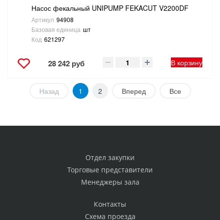
Насос фекальный UNIPUMP FEKACUT V2200DF
Артикул
94908
Базовая единица
шт
Код
621297
В корзину
28 242 руб
Назад
1
2
Вперед
Все
Отдел закупки
Торговые представители
Менеджеры зала
Контакты
Схема проезда