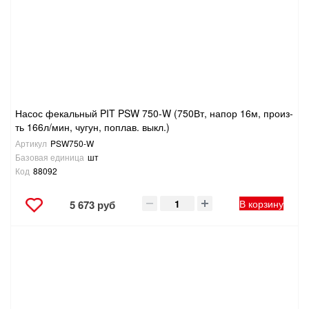
Насос фекальный PIT PSW 750-W (750Вт, напор 16м, произ-
ть 166л/мин, чугун, поплав. выкл.)
Артикул
PSW750-W
Базовая единица
шт
Код
88092
В корзину
5 673 руб