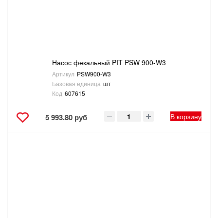
Насос фекальный PIT PSW 900-W3
Артикул
PSW900-W3
Базовая единица
шт
Код
607615
В корзину
5 993.80 руб