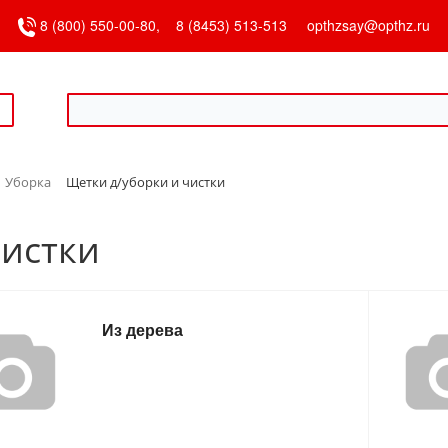
8 (800) 550-00-80,
8 (8453) 513-513
opthzsay@opthz.ru
Уборка
Щетки д/уборки и чистки
чистки
Из дерева