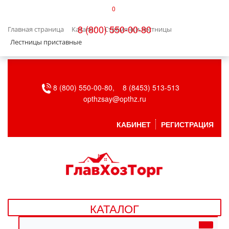
0
КАТАЛОГ
8 (800) 550-00-80
Главная страница
Каталог
Стремянки,лестницы
БЫТОВАЯ ТЕХНИКА
Лестницы приставные
БЫТОВАЯ ХИМИЯ/УБОРКА
8 (800) 550-00-80,
8 (8453) 513-513
ВЕНТИЛЯЦИЯ
opthzsay@opthz.ru
ВСЕ ДЛЯ БАНИ
КАБИНЕТ
РЕГИСТРАЦИЯ
ГАЗОВОЕ ОБОРУДОВАНИЕ
ДАЧА, САД И ОГОРОД
ДВЕРНЫЕ ПОЛОТНА
КАТАЛОГ
ДЕТСКИЕ ТОВАРЫ