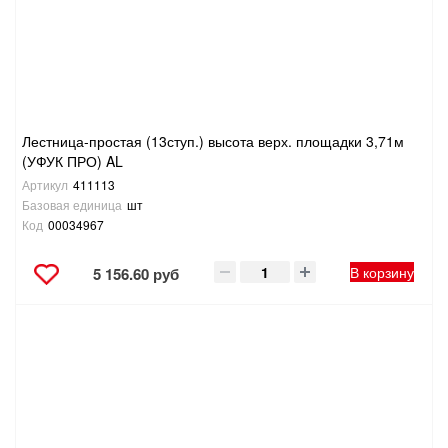
Лестница-простая (13ступ.) высота верх. площадки 3,71м
(УФУК ПРО) AL
Артикул
411113
Базовая единица
шт
Код
00034967
В корзину
5 156.60 руб