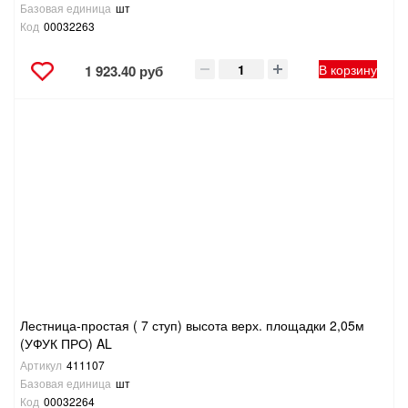
Базовая единица
шт
Код
00032263
В корзину
1 923.40 руб
Лестница-простая ( 7 ступ) высота верх. площадки 2,05м
(УФУК ПРО) AL
Артикул
411107
Базовая единица
шт
Код
00032264