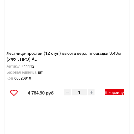
Лестница-простая (12 ступ) высота верх. площадки 3,43м
(УФУК ПРО) AL
Артикул
411112
Базовая единица
шт
Код
00026810
В корзину
4 784.90 руб