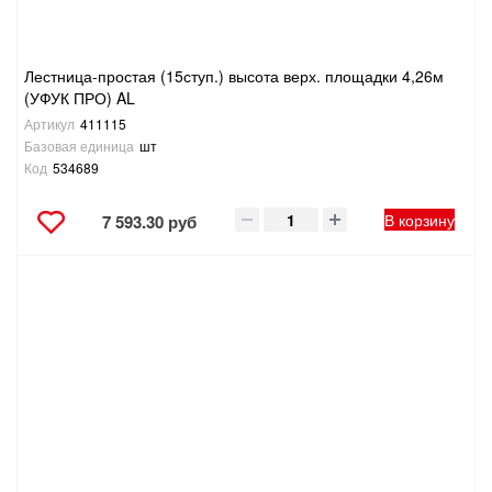
Лестница-простая (15ступ.) высота верх. площадки 4,26м
(УФУК ПРО) AL
Артикул
411115
Базовая единица
шт
Код
534689
В корзину
7 593.30 руб