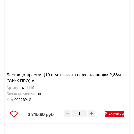
Лестница-простая (10 ступ) высота верх. площадки 2,88м
(УФУК ПРО) AL
Артикул
411110
Базовая единица
шт
Код
00038242
В корзину
3 315.80 руб