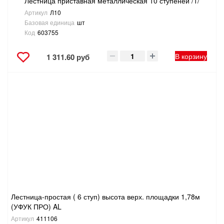
Лестница приставная металлическая 10 ступеней /1/
Артикул
Л10
Базовая единица
шт
Код
603755
В корзину
1 311.60 руб
Лестница-простая ( 6 ступ) высота верх. площадки 1,78м
(УФУК ПРО) AL
Артикул
411106