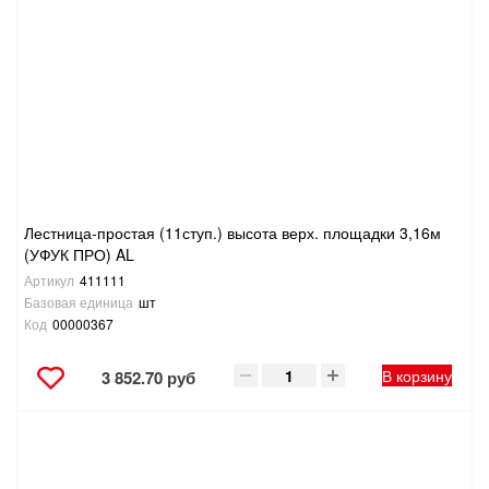
Лестница-простая (11ступ.) высота верх. площадки 3,16м
(УФУК ПРО) AL
Артикул
411111
Базовая единица
шт
Код
00000367
В корзину
3 852.70 руб