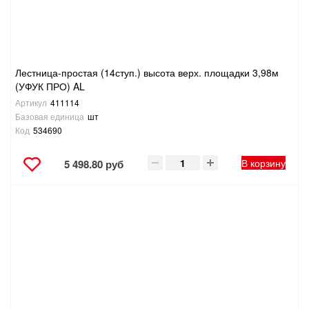
Лестница-простая (14ступ.) высота верх. площадки 3,98м
(УФУК ПРО) AL
Артикул
411114
Базовая единица
шт
Код
534690
В корзину
5 498.80 руб