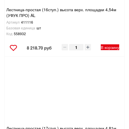
Лестница-простая (16ступ.) высота верх. площадки 4,54м
(УФУК ПРО) AL
Артикул
411116
Базовая единица
шт
Код
558932
В корзину
8 218.70 руб
Лестница-простая (17ступ.) высота верх. площадки 4,81м