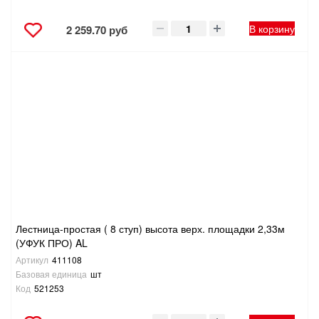
В корзину
2 259.70 руб
Лестница-простая ( 8 ступ) высота верх. площадки 2,33м
(УФУК ПРО) AL
Артикул
411108
Базовая единица
шт
Код
521253