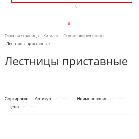
0
ИЗДЕЛИЯ ИЗ ПЛАСТМАССЫ
0
ИНСТРУМЕНТЫ
Главная страница
Каталог
Стремянки,лестницы
ИНТЕРЬЕР
Лестницы приставные
КАНЦТОВАРЫ
Лестницы приставные
КЛИМАТИЧЕСКАЯ ТЕХНИКА
КРЕПЕЖ И СКОБЯНЫЕ ИЗДЕЛИЯ
Сортировка:
Артикул
Наименование
ЛАКОКРАСОЧНЫЕ МАТЕРИАЛЫ
Цена
НАСОСНОЕ ОБОРУДОВАНИЕ
ПОСУДА