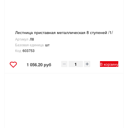
ТОВАРЫ ДЛЯ ОТДЫХА И ТУРИЗМА
ЭЛЕКТРОИНСТРУМЕНТЫ, БЕНЗОИНСТРУМЕНТЫ
Лестница приставная металлическая 8 ступеней /1/
ЭЛЕКТРОМОНТАЖНЫЕ ТОВАРЫ, СВЕТОТЕХНИКА
Артикул
Л8
Базовая единица
шт
Код
603753
В корзину
1 056.20 руб