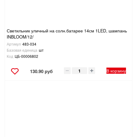
Светильник уличный на солн.батарее 14см 1LED, шампань
INBLOOM/12/
Артикул
483-034
Базовая единица
шт
Код
ЦБ-00006802
В корзину
130.90 руб