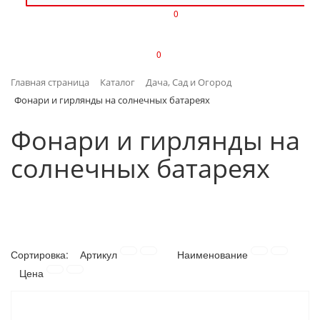
0
ИЗДЕЛИЯ ИЗ ПЛАСТМАССЫ
0
ИНСТРУМЕНТЫ
Главная страница
Каталог
Дача, Сад и Огород
ИНТЕРЬЕР
Фонари и гирлянды на солнечных батареях
КАНЦТОВАРЫ
Фонари и гирлянды на
солнечных батареях
КЛИМАТИЧЕСКАЯ ТЕХНИКА
КРЕПЕЖ И СКОБЯНЫЕ ИЗДЕЛИЯ
ЛАКОКРАСОЧНЫЕ МАТЕРИАЛЫ
Сортировка:
Артикул
Наименование
НАСОСНОЕ ОБОРУДОВАНИЕ
Цена
ПОСУДА