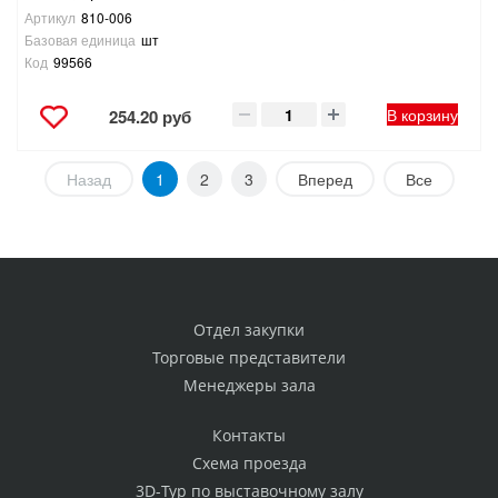
Артикул
810-006
Базовая единица
шт
Код
99566
В корзину
254.20 руб
Назад
1
2
3
Вперед
Все
Отдел закупки
Торговые представители
Менеджеры зала
Контакты
Схема проезда
3D-Тур по выставочному залу