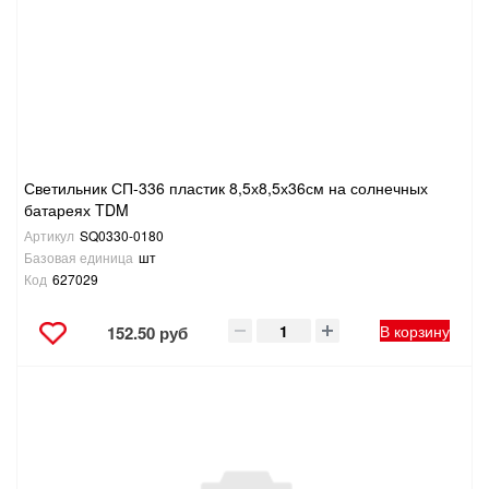
Светильник СП-336 пластик 8,5х8,5х36см на солнечных
батареях TDM
Артикул
SQ0330-0180
Базовая единица
шт
Код
627029
В корзину
152.50 руб