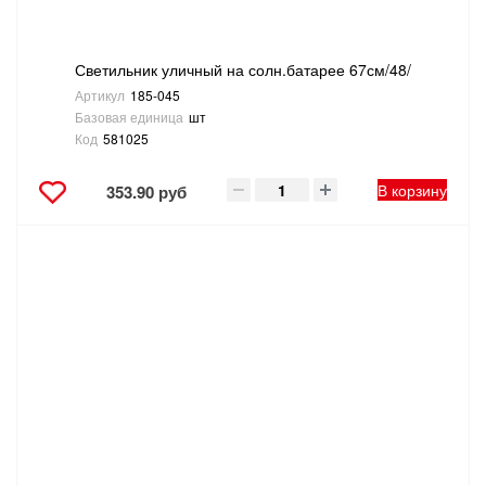
Светильник уличный на солн.батарее 67см/48/
Артикул
185-045
Базовая единица
шт
Код
581025
В корзину
353.90 руб