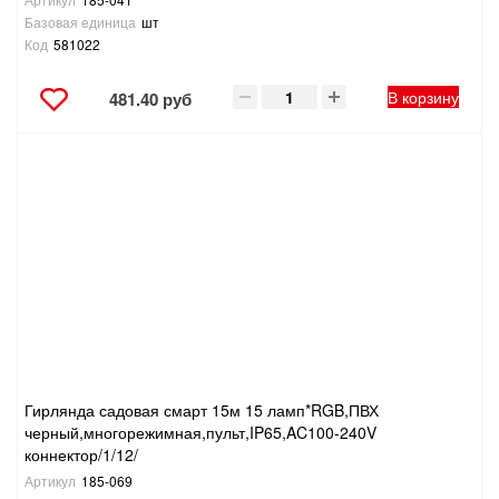
Базовая единица
шт
Код
581022
В корзину
481.40 руб
Гирлянда садовая смарт 15м 15 ламп*RGB,ПВХ
черный,многорежимная,пульт,IP65,AC100-240V
коннектор/1/12/
Артикул
185-069