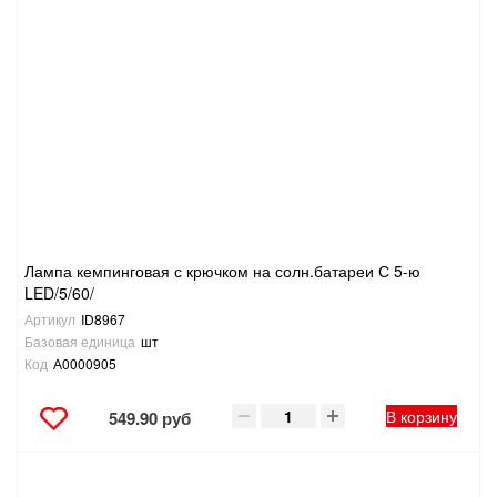
Лампа кемпинговая с крючком на солн.батареи С 5-ю
LED/5/60/
Артикул
ID8967
Базовая единица
шт
Код
А0000905
В корзину
549.90 руб