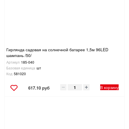
ТОВАРЫ ДЛЯ ОТДЫХА И ТУРИЗМА
ЭЛЕКТРОИНСТРУМЕНТЫ, БЕНЗОИНСТРУМЕНТЫ
ЭЛЕКТРОМОНТАЖНЫЕ ТОВАРЫ, СВЕТОТЕХНИКА
Гирлянда садовая на солнечной батарее 1,5м 96LED
шампань /50/
Артикул
185-040
Базовая единица
шт
Код
581020
В корзину
617.10 руб