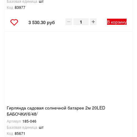
Базовая единица
шт
Код
83977
В корзину
3 530.30 руб
Гирлянда садовая солнечной батарее 2м 20LED
БАБОЧКИ/6/48/
Артикул
185-046
Базовая единица
шт
Код
85671