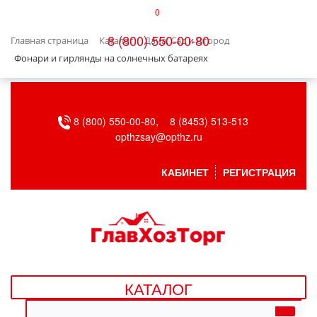
0
КАТАЛОГ
8 (800) 550-00-80
Главная страница
Каталог
Дача, Сад и Огород
БЫТОВАЯ ТЕХНИКА
Фонари и гирлянды на солнечных батареях
БЫТОВАЯ ХИМИЯ/УБОРКА
8 (800) 550-00-80,
8 (8453) 513-513
ВЕНТИЛЯЦИЯ
opthzsay@opthz.ru
ВСЕ ДЛЯ БАНИ
КАБИНЕТ
РЕГИСТРАЦИЯ
ГАЗОВОЕ ОБОРУДОВАНИЕ
ДАЧА, САД И ОГОРОД
ДВЕРНЫЕ ПОЛОТНА
КАТАЛОГ
ДЕТСКИЕ ТОВАРЫ