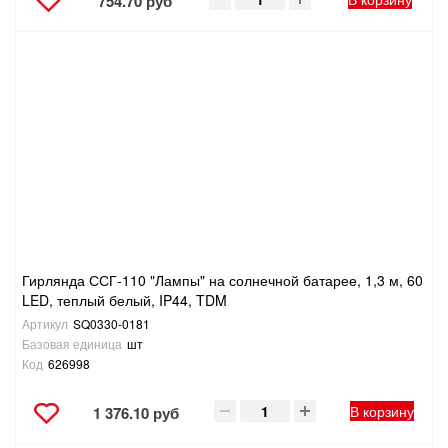
754.70 руб
Гирлянда ССГ-110 "Лампы" на солнечной батарее, 1,3 м, 60
LED, теплый белый, IP44, TDM
Артикул
SQ0330-0181
Базовая единица
шт
Код
626998
В корзину
1 376.10 руб