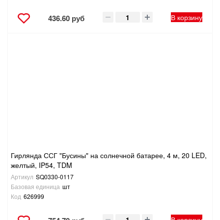
В корзину
436.60 руб
Гирлянда ССГ "Бусины" на солнечной батарее, 4 м, 20 LED,
желтый, IP54, TDM
Артикул
SQ0330-0117
Базовая единица
шт
Код
626999
В корзину