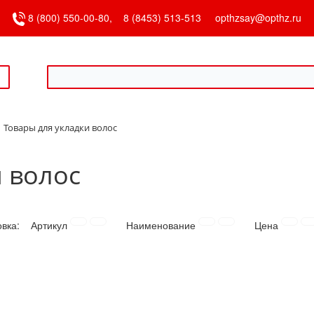
8 (800) 550-00-80,
8 (8453) 513-513
opthzsay@opthz.ru
Товары для укладки волос
 волос
овка:
Артикул
Наименование
Цена