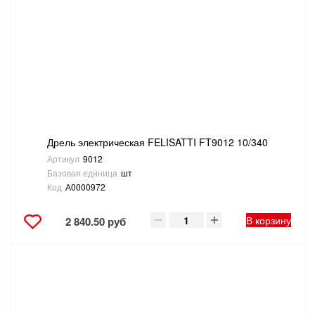
ТОВАРЫ ДЛЯ ОТДЫХА И ТУРИЗМА
ЭЛЕКТРОИНСТРУМЕНТЫ, БЕНЗОИНСТРУМЕНТЫ
ЭЛЕКТРОМОНТАЖНЫЕ ТОВАРЫ, СВЕТОТЕХНИКА
Дрель электрическая FELISATTI FT9012 10/340
Артикул
9012
Базовая единица
шт
Код
А0000972
В корзину
2 840.50 руб