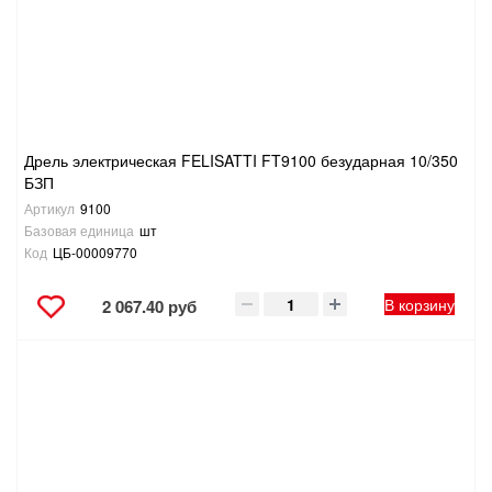
Дрель электрическая FELISATTI FT9100 безударная 10/350
БЗП
Артикул
9100
Базовая единица
шт
Код
ЦБ-00009770
В корзину
2 067.40 руб