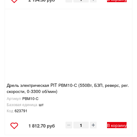
Дрель электрическая PIT РВМ10-С (550Вт, БЗП, реверс, рег.
скорости, 0-3300 об/мин)
Артикул
PBM10-C
Базовая единица
шт
Код
623791
В корзину
1 812.70 руб