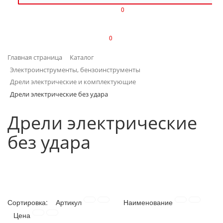
0
ИЗДЕЛИЯ ИЗ ПЛАСТМАССЫ
0
ИНСТРУМЕНТЫ
Главная страница
Каталог
ИНТЕРЬЕР
Электроинструменты, бензоинструменты
Дрели электрические и комплектующие
КАНЦТОВАРЫ
Дрели электрические без удара
КЛИМАТИЧЕСКАЯ ТЕХНИКА
Дрели электрические
без удара
КРЕПЕЖ И СКОБЯНЫЕ ИЗДЕЛИЯ
ЛАКОКРАСОЧНЫЕ МАТЕРИАЛЫ
НАСОСНОЕ ОБОРУДОВАНИЕ
Сортировка:
Артикул
Наименование
ПОСУДА
Цена