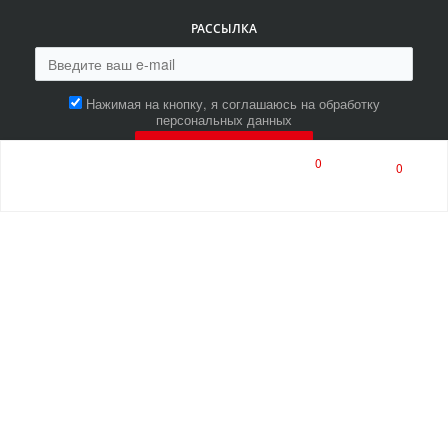
РАССЫЛКА
Нажимая на кнопку, я соглашаюсь на обработку
персональных данных
ПОДПИСАТЬСЯ
0
0
8 (800) 550-00-80
8 (8453) 513-513
многоканальный
ПН-ПТ 9:00-17:00
СБ 9:00-14:00
opthzsay@opthz.ru