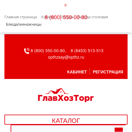
0
КАТАЛОГ
8 (800) 550-00-80
Главная страница
Каталог
Посуда
Посуда столовая
БЫТОВАЯ ТЕХНИКА
Блюда/менажницы
БЫТОВАЯ ХИМИЯ/УБОРКА
8 (800) 550-00-80,
8 (8453) 513-513
ВЕНТИЛЯЦИЯ
opthzsay@opthz.ru
ВСЕ ДЛЯ БАНИ
КАБИНЕТ
РЕГИСТРАЦИЯ
ГАЗОВОЕ ОБОРУДОВАНИЕ
ДАЧА, САД И ОГОРОД
ДВЕРНЫЕ ПОЛОТНА
КАТАЛОГ
ДЕТСКИЕ ТОВАРЫ