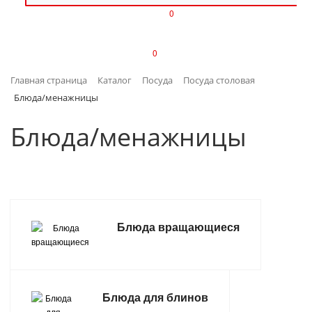
0
ИЗДЕЛИЯ ИЗ ПЛАСТМАССЫ
0
ИНСТРУМЕНТЫ
Главная страница
Каталог
Посуда
Посуда столовая
ИНТЕРЬЕР
Блюда/менажницы
КАНЦТОВАРЫ
Блюда/менажницы
КЛИМАТИЧЕСКАЯ ТЕХНИКА
КРЕПЕЖ И СКОБЯНЫЕ ИЗДЕЛИЯ
Блюда вращающиеся
ЛАКОКРАСОЧНЫЕ МАТЕРИАЛЫ
НАСОСНОЕ ОБОРУДОВАНИЕ
Блюда для блинов
ПОСУДА