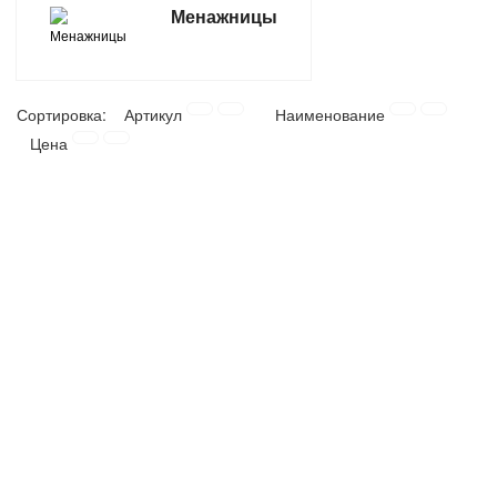
Менажницы
ТОВАРЫ ДЛЯ ОТДЫХА И ТУРИЗМА
ЭЛЕКТРОИНСТРУМЕНТЫ, БЕНЗОИНСТРУМЕНТЫ
Сортировка:
Артикул
Наименование
Цена
ЭЛЕКТРОМОНТАЖНЫЕ ТОВАРЫ, СВЕТОТЕХНИКА