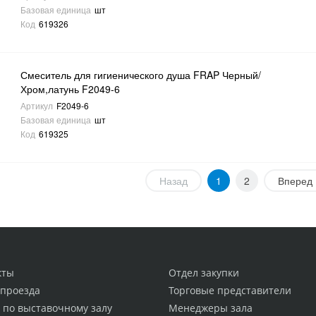
Базовая единица
шт
Код
619326
Смеситель для гигиенического душа FRAP Черный/
Хром,латунь F2049-6
Артикул
F2049-6
Базовая единица
шт
Код
619325
Назад
1
2
Вперед
кты
Отдел закупки
 проезда
Торговые представители
 по выставочному залу
Менеджеры зала