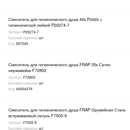
Смеситель для гигиенического душа 40к Potato с
гигиенической лейкой P20274-7
Артикул
P20274-7
Базовая единица
шт
Код
597240
Смеситель для гигиенического душа FRAP 35к Сатин
нержавейка F72802
Артикул
F72802
Базовая единица
шт
Код
А0004276
Смеситель для гигиенического душа FRAP Оружейная Сталь
встраиваемый,латунь F7505-9
Артикул
F7505-9
Базовая единица
шт