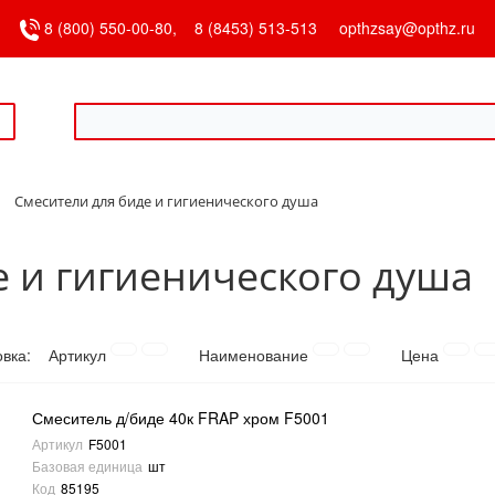
8 (800) 550-00-80,
8 (8453) 513-513
opthzsay@opthz.ru
Смесители для биде и гигиенического душа
е и гигиенического душа
овка:
Артикул
Наименование
Цена
Смеситель д/биде 40к FRAP хром F5001
Артикул
F5001
Базовая единица
шт
Код
85195