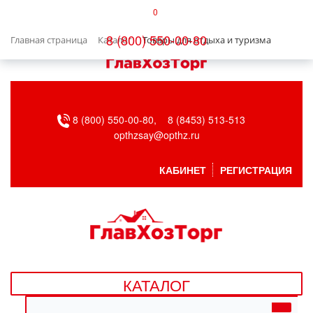
0
КАТАЛОГ
8 (800) 550-00-80
Главная страница
Каталог
Товары для отдыха и туризма
БЫТОВАЯ ТЕХНИКА
БЫТОВАЯ ХИМИЯ/УБОРКА
8 (800) 550-00-80,
8 (8453) 513-513
ВЕНТИЛЯЦИЯ
opthzsay@opthz.ru
ВСЕ ДЛЯ БАНИ
КАБИНЕТ
РЕГИСТРАЦИЯ
ГАЗОВОЕ ОБОРУДОВАНИЕ
ДАЧА, САД И ОГОРОД
ДВЕРНЫЕ ПОЛОТНА
КАТАЛОГ
ДЕТСКИЕ ТОВАРЫ