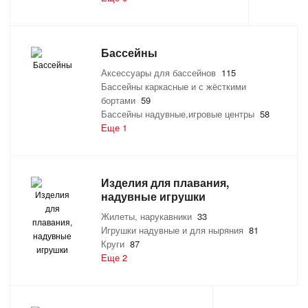
САНТЕХНИКА
Бассейны
СВАРОЧНОЕ ОБОРУДОВАНИЕ И МАТЕРИАЛЫ
Аксессуары для бассейнов
115
Бассейны каркасные и с жёсткими
СКЛАДСКОЕ ОБОРУДОВАНИЕ
бортами
59
Бассейны надувные,игровые центры
58
СНЕГОУБОРОЧНЫЙ ИНВЕНТАРЬ
Еще 1
СТРЕМЯНКИ,ЛЕСТНИЦЫ
Изделия для плавания,
СТРОИТЕЛЬНЫЕ И ОТДЕЛОЧНЫЕ МАТЕРИАЛЫ
надувные игрушки
Жилеты, нарукавники
33
ТОВАРЫ ДЛЯ АВТО
Игрушки надувные и для ныряния
81
Круги
87
Еще 2
ТОВАРЫ ДЛЯ ДОМА
ТОВАРЫ ДЛЯ ЖИВОТНЫХ