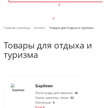
0
ИЗДЕЛИЯ ИЗ ПЛАСТМАССЫ
0
ИНСТРУМЕНТЫ
Главная страница
Каталог
Товары для отдыха и туризма
ИНТЕРЬЕР
Товары для отдыха и
КАНЦТОВАРЫ
туризма
КЛИМАТИЧЕСКАЯ ТЕХНИКА
КРЕПЕЖ И СКОБЯНЫЕ ИЗДЕЛИЯ
ЛАКОКРАСОЧНЫЕ МАТЕРИАЛЫ
Барбекю
НАСОСНОЕ ОБОРУДОВАНИЕ
Аксессуары для мангала
48
Грили, мангалы, печки
62
Коптильни
9
ПОСУДА
Еще 6