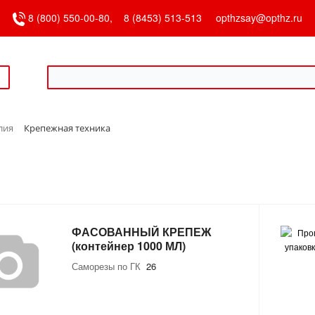
8 (800) 550-00-80,
8 (8453) 513-513
opthzsay@opthz.ru
лия
Крепежная техника
ФАСОВАННЫЙ КРЕПЕЖ
(контейнер 1000 МЛ)
Саморезы по ГК
26