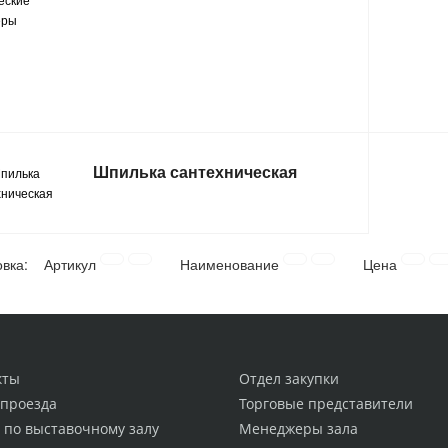
Шпилька сантехническая
овка:
Артикул
Наименование
Цена
кты
Отдел закупки
 проезда
Торговые представители
 по выставочному залу
Менеджеры зала