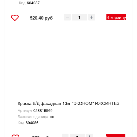
Код
604087
В корзину
520.40 руб
Краска В/Д фасадная 13кг "ЭКОНОМ" ИЖСИНТЕЗ
Артикул
028819569
Базовая единица
шт
Код
604086