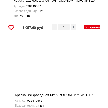
Краска В/Д моющаяся 13кг "ЭКОНОМ" ИЖСИНТЕЗ
Артикул
028819587
Базовая единица
шт
Код
607148
В корзину
1 057.60 руб
Краска В/Д фасадная 6кг "ЭКОНОМ" ИЖСИНТЕЗ
Артикул
028819568
Базовая единица
шт