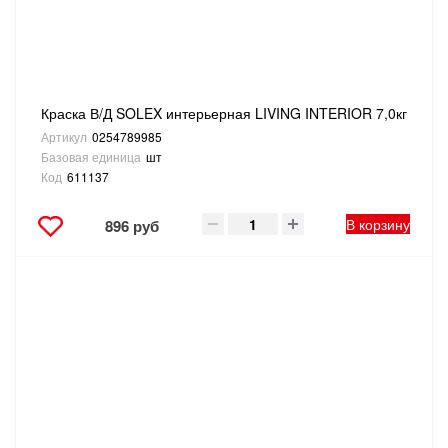
Краска В/Д SOLEX интерьерная LIVING INTERIOR 7,0кг
Артикул
0254789985
Базовая единица
шт
Код
611137
В корзину
896 руб