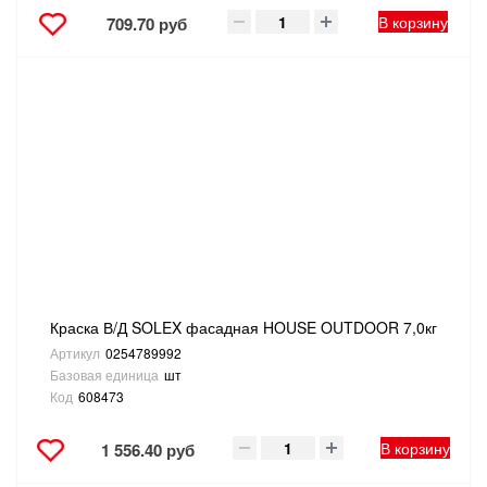
В корзину
709.70 руб
Краска В/Д SOLEX фасадная HOUSE OUTDOOR 7,0кг
Артикул
0254789992
Базовая единица
шт
Код
608473
В корзину
1 556.40 руб