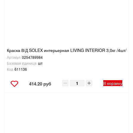
Краска В/Д SOLEX интерьерная LIVING INTERIOR 3,0кг /4шт/
Артикул
0254789984
Базовая единица
шт
Код
611136
В корзину
414.20 руб