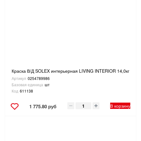
Краска В/Д SOLEX интерьерная LIVING INTERIOR 14,0кг
Артикул
0254789986
Базовая единица
шт
Код
611138
В корзину
1 775.80 руб