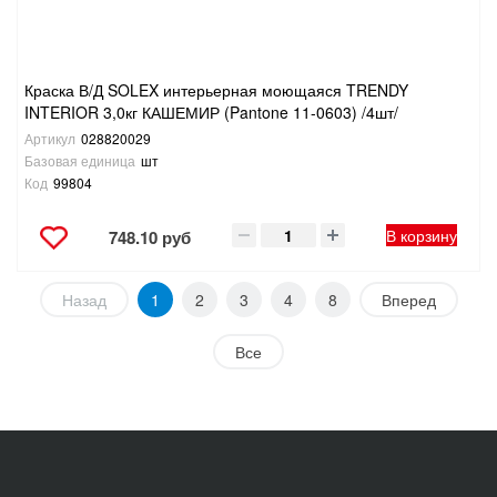
Краска В/Д SOLEX интерьерная моющаяся TRENDY
INTERIOR 3,0кг КАШЕМИР (Pantone 11-0603) /4шт/
Артикул
028820029
Базовая единица
шт
Код
99804
В корзину
748.10 руб
Назад
1
2
3
4
8
Вперед
Все