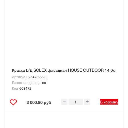
Краска В/Д SOLEX фасадная HOUSE OUTDOOR 14,0кг
Артикул
0254789993
Базовая единица
шт
Код
608472
В корзину
3 000.80 руб