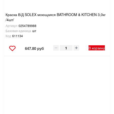
Краска В/Д SOLEX моющаяся BATHROOM & KITCHEN 3,0кг
/4шт/
Артикул
0254789988
Базовая единица
шт
Код
611134
В корзину
647.80 руб