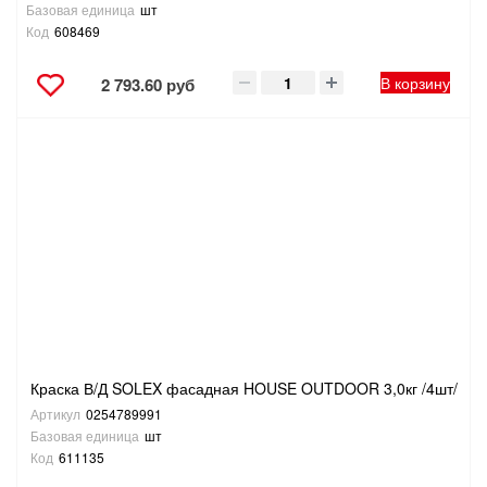
Базовая единица
шт
Код
608469
В корзину
2 793.60 руб
Краска В/Д SOLEX фасадная HOUSE OUTDOOR 3,0кг /4шт/
Артикул
0254789991
Базовая единица
шт
Код
611135