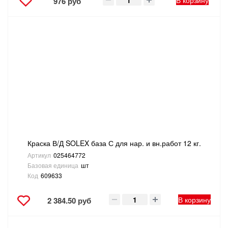
В корзину
976 руб
Краска В/Д SOLEX база С для нар. и вн.работ 12 кг.
Артикул
025464772
Базовая единица
шт
Код
609633
В корзину
2 384.50 руб