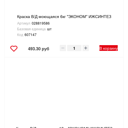
Краска В/Д моющаяся 6кг "ЭКОНОМ" ИЖСИНТЕЗ
Артикул
028819586
Базовая единица
шт
Код
607147
В корзину
493.30 руб