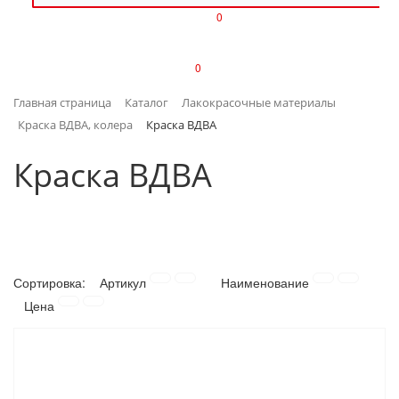
0
ИЗДЕЛИЯ ИЗ ПЛАСТМАССЫ
0
ИНСТРУМЕНТЫ
Главная страница
Каталог
Лакокрасочные материалы
ИНТЕРЬЕР
Краска ВДВА, колера
Краска ВДВА
КАНЦТОВАРЫ
Краска ВДВА
КЛИМАТИЧЕСКАЯ ТЕХНИКА
КРЕПЕЖ И СКОБЯНЫЕ ИЗДЕЛИЯ
Сортировка:
Артикул
Наименование
ЛАКОКРАСОЧНЫЕ МАТЕРИАЛЫ
Цена
НАСОСНОЕ ОБОРУДОВАНИЕ
ПОСУДА