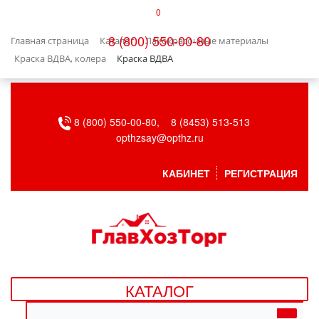
0
КАТАЛОГ
8 (800) 550-00-80
Главная страница
Каталог
Лакокрасочные материалы
БЫТОВАЯ ТЕХНИКА
Краска ВДВА, колера
Краска ВДВА
БЫТОВАЯ ХИМИЯ/УБОРКА
8 (800) 550-00-80,
8 (8453) 513-513
ВЕНТИЛЯЦИЯ
opthzsay@opthz.ru
ВСЕ ДЛЯ БАНИ
КАБИНЕТ
РЕГИСТРАЦИЯ
ГАЗОВОЕ ОБОРУДОВАНИЕ
ДАЧА, САД И ОГОРОД
ДВЕРНЫЕ ПОЛОТНА
КАТАЛОГ
ДЕТСКИЕ ТОВАРЫ