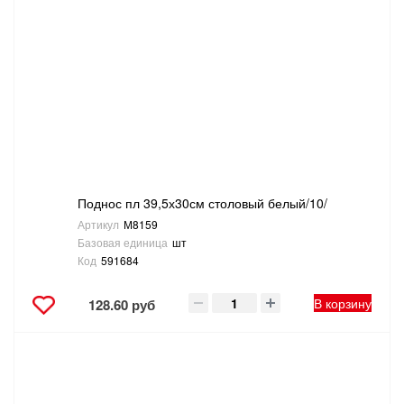
Поднос пл 39,5х30см столовый белый/10/
Артикул
М8159
Базовая единица
шт
Код
591684
В корзину
128.60 руб