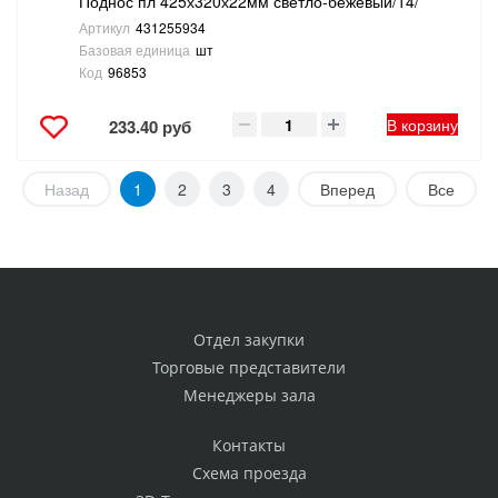
Поднос пл 425х320х22мм светло-бежевый/14/
Артикул
431255934
Базовая единица
шт
Код
96853
В корзину
233.40 руб
Назад
1
2
3
4
Вперед
Все
Отдел закупки
Торговые представители
Менеджеры зала
Контакты
Схема проезда