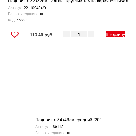
Поднос пл 32х32см "Verona" круглый темно-коричневый/40/
Артикул
221109424/01
Базовая единица
шт
Код
77889
В корзину
113.40 руб
Поднос пл 34х49см средний /20/
Артикул
160112
Базовая единица
шт