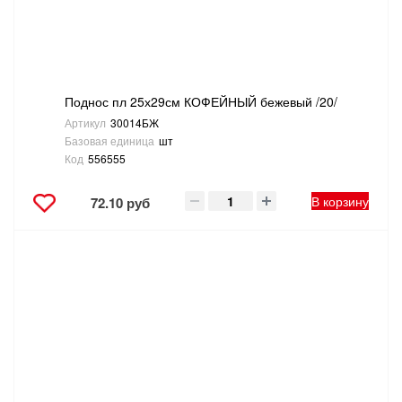
ТОВАРЫ ДЛЯ ОТДЫХА И ТУРИЗМА
ЭЛЕКТРОИНСТРУМЕНТЫ, БЕНЗОИНСТРУМЕНТЫ
Поднос пл 25х29см КОФЕЙНЫЙ бежевый /20/
ЭЛЕКТРОМОНТАЖНЫЕ ТОВАРЫ, СВЕТОТЕХНИКА
Артикул
30014БЖ
Базовая единица
шт
Код
556555
В корзину
72.10 руб