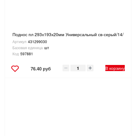
Поднос пл 293х193х20мм Универсальный св-серый/14/
Артикул
431299030
Базовая единица
шт
Код
597881
В корзину
76.40 руб