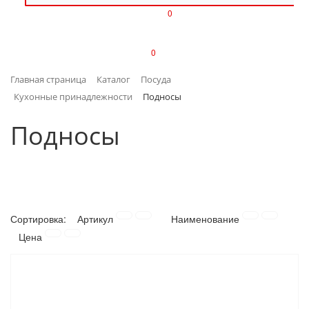
0
ИЗДЕЛИЯ ИЗ ПЛАСТМАССЫ
0
ИНСТРУМЕНТЫ
Главная страница
Каталог
Посуда
ИНТЕРЬЕР
Кухонные принадлежности
Подносы
КАНЦТОВАРЫ
Подносы
КЛИМАТИЧЕСКАЯ ТЕХНИКА
КРЕПЕЖ И СКОБЯНЫЕ ИЗДЕЛИЯ
Сортировка:
Артикул
Наименование
ЛАКОКРАСОЧНЫЕ МАТЕРИАЛЫ
Цена
НАСОСНОЕ ОБОРУДОВАНИЕ
ПОСУДА