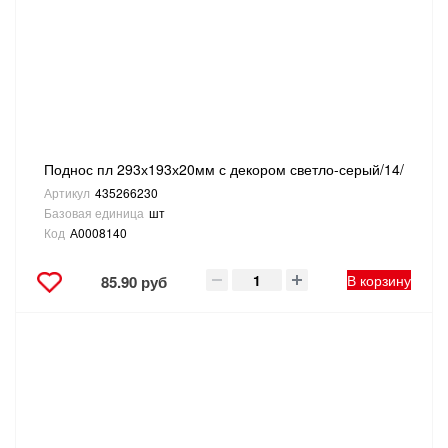
Поднос пл 293х193х20мм с декором светло-серый/14/
Артикул
435266230
Базовая единица
шт
Код
А0008140
В корзину
85.90 руб