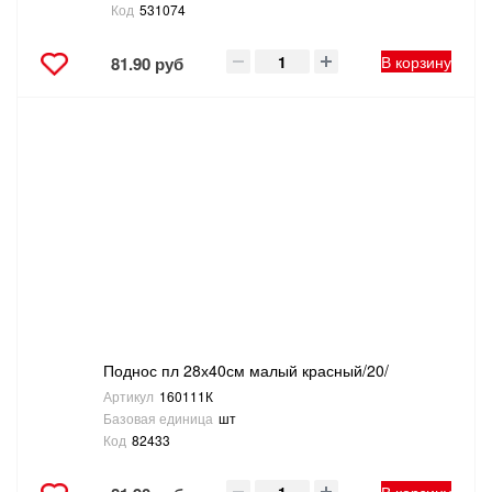
Код
531074
В корзину
81.90 руб
Поднос пл 28х40см малый красный/20/
Артикул
160111К
Базовая единица
шт
Код
82433