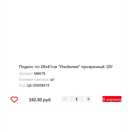
Поднос пл 28х41см "Изобилие" прозрачный /20/
Артикул
М6676
Базовая единица
шт
Код
ЦБ-00008415
В корзину
242.50 руб