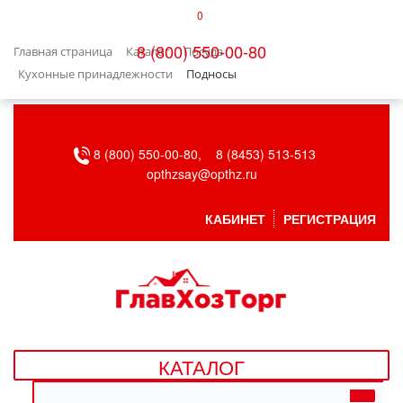
0
КАТАЛОГ
8 (800) 550-00-80
Главная страница
Каталог
Посуда
БЫТОВАЯ ТЕХНИКА
Кухонные принадлежности
Подносы
БЫТОВАЯ ХИМИЯ/УБОРКА
8 (800) 550-00-80,
8 (8453) 513-513
ВЕНТИЛЯЦИЯ
opthzsay@opthz.ru
ВСЕ ДЛЯ БАНИ
КАБИНЕТ
РЕГИСТРАЦИЯ
ГАЗОВОЕ ОБОРУДОВАНИЕ
ДАЧА, САД И ОГОРОД
ДВЕРНЫЕ ПОЛОТНА
КАТАЛОГ
ДЕТСКИЕ ТОВАРЫ