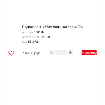
Поднос пл 41х56см большой белый/20/
Артикул
16012Б
Базовая единица
шт
Код
531072
В корзину
166.90 руб