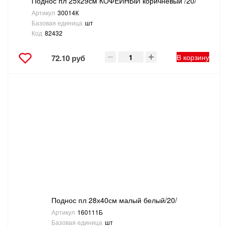
Поднос пл 25х29см КОФЕЙНЫЙ коричневый /20/
Артикул
30014К
Базовая единица
шт
Код
82432
В корзину
72.10 руб
Поднос пл 28х40см малый белый/20/
Артикул
160111Б
Базовая единица
шт