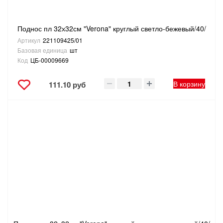
Поднос пл 32х32см "Verona" круглый светло-бежевый/40/
Артикул
221109425/01
Базовая единица
шт
Код
ЦБ-00009669
В корзину
111.10 руб