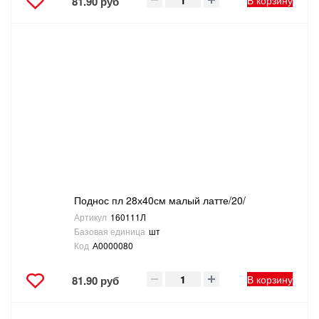
В корзину
81.90 руб
Поднос пл 28х40см малый латте/20/
Артикул
160111Л
Базовая единица
шт
Код
А0000080
В корзину
81.90 руб