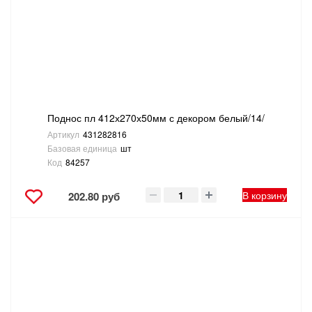
Поднос пл 412х270х50мм с декором белый/14/
Артикул
431282816
Базовая единица
шт
Код
84257
В корзину
202.80 руб