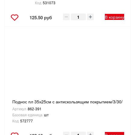
Код
531073
В корзину
125.50 руб
Поднос пл 35х25см с антискользящим покрытием/3/30/
Артикул
862-391
Базовая единица
шт
Код
572777