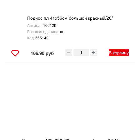
Поднос пл 41х56см большой красный/20/
Артикул
16012К
Базовая единица
шт
Код
565142
В корзину
166.90 руб