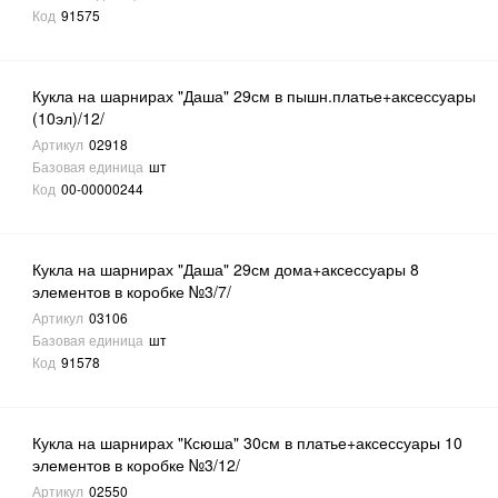
Код
91575
Кукла на шарнирах "Даша" 29см в пышн.платье+аксессуары
(10эл)/12/
Артикул
02918
Базовая единица
шт
Код
00-00000244
Кукла на шарнирах "Даша" 29см дома+аксессуары 8
элементов в коробке №3/7/
Артикул
03106
Базовая единица
шт
Код
91578
Кукла на шарнирах "Ксюша" 30см в платье+аксессуары 10
элементов в коробке №3/12/
Артикул
02550