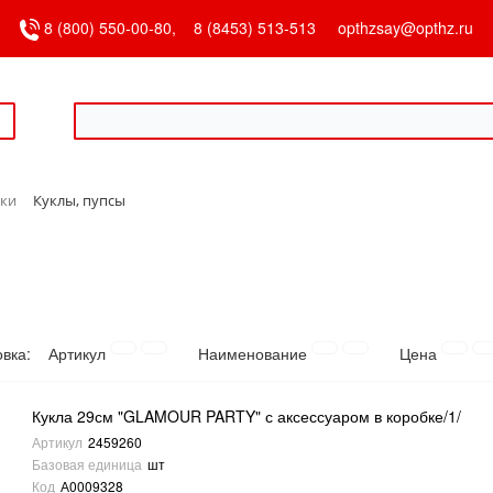
8 (800) 550-00-80,
8 (8453) 513-513
opthzsay@opthz.ru
ки
Куклы, пупсы
овка:
Артикул
Наименование
Цена
Кукла 29см "GLAMOUR PARTY" с аксессуаром в коробке/1/
Артикул
2459260
Базовая единица
шт
Код
А0009328