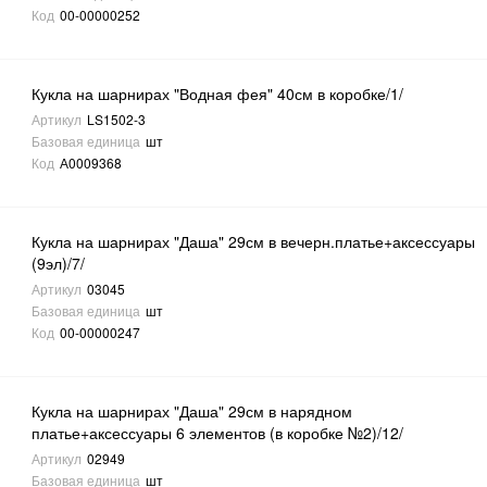
Код
00-00000252
Кукла на шарнирах "Водная фея" 40см в коробке/1/
Артикул
LS1502-3
Базовая единица
шт
Код
А0009368
Кукла на шарнирах "Даша" 29см в вечерн.платье+аксессуары
(9эл)/7/
Артикул
03045
Базовая единица
шт
Код
00-00000247
Кукла на шарнирах "Даша" 29см в нарядном
платье+аксессуары 6 элементов (в коробке №2)/12/
Артикул
02949
Базовая единица
шт