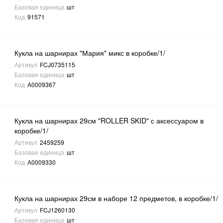
Базовая единица
шт
Код
91571
Кукла на шарнирах "Мария" микс в коробке/1/
Артикул
FCJ0735115
Базовая единица
шт
Код
А0009367
Кукла на шарнирах 29см "ROLLER SKID" с аксессуаром в
коробке/1/
Артикул
2459259
Базовая единица
шт
Код
А0009330
Кукла на шарнирах 29см в наборе 12 предметов, в коробке/1/
Артикул
FCJ1260130
Базовая единица
шт