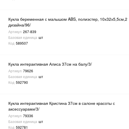
Кукла беременная с малышом ABS, полиэстер, 10х32х5,5см,2
дизайна/96/
Артикул
267-839
Базовая единица
шт
Код
589507
Кукла интерактивная Алиса 37см на балу/3/
Артикул
79626
Базовая единица
шт
Код
592790
Кукла интерактивная Кристина 37см в салоне красоты с
аксессуарами/3/
Артикул
79336
Базовая единица
шт
Код
592781