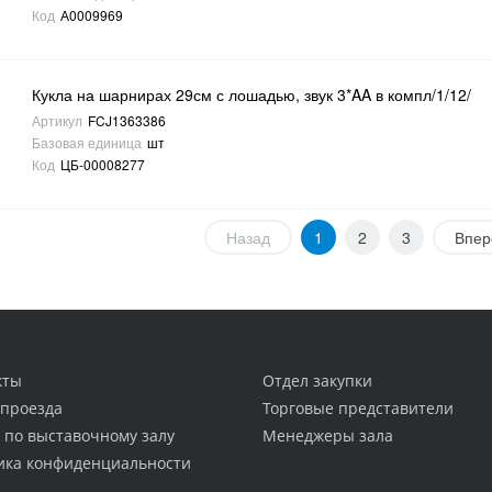
Код
А0009969
Кукла на шарнирах 29см с лошадью, звук 3*AA в компл/1/12/
Артикул
FCJ1363386
Базовая единица
шт
Код
ЦБ-00008277
Назад
1
2
3
Впер
кты
Отдел закупки
 проезда
Торговые представители
 по выставочному залу
Менеджеры зала
ика конфиденциальности