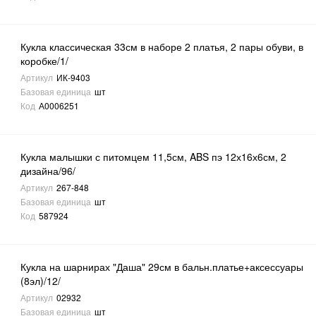
Кукла классическая 33см в наборе 2 платья, 2 пары обуви, в
коробке/1/
Артикул
ИК-9403
Базовая единица
шт
Код
А0006251
Кукла малышки с питомцем 11,5см, ABS пэ 12х16х6см, 2
дизайна/96/
Артикул
267-848
Базовая единица
шт
Код
587924
Кукла на шарнирах "Даша" 29см в бальн.платье+аксессуары
(8эл)/12/
Артикул
02932
Базовая единица
шт