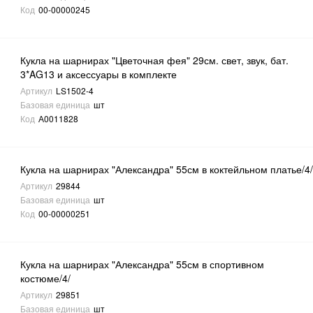
Код
00-00000245
Кукла на шарнирах "Цветочная фея" 29см. свет, звук, бат.
3*AG13 и аксессуары в комплекте
Артикул
LS1502-4
Базовая единица
шт
Код
А0011828
Кукла на шарнирах "Александра" 55см в коктейльном платье/4
Артикул
29844
Базовая единица
шт
Код
00-00000251
Кукла на шарнирах "Александра" 55см в спортивном
костюме/4/
Артикул
29851
Базовая единица
шт