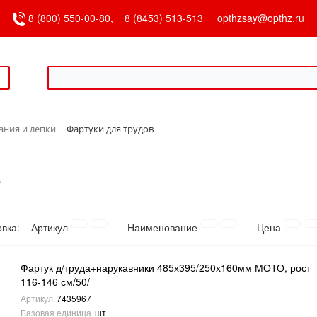
8 (800) 550-00-80,
8 (8453) 513-513
opthzsay@opthz.ru
ания и лепки
Фартуки для трудов
в
овка:
Артикул
Наименование
Цена
Фартук д/труда+нарукавники 485х395/250х160мм МОТО, рост
116-146 см/50/
Артикул
7435967
Базовая единица
шт