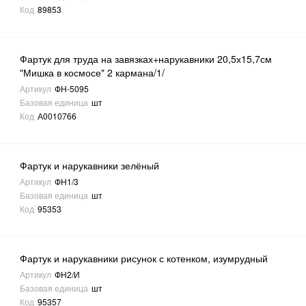
Код
89853
Фартук для труда на завязках+нарукавники 20,5х15,7см
"Мишка в космосе" 2 кармана/1/
Артикул
ФН-5095
Базовая единица
шт
Код
А0010766
Фартук и нарукавники зелёный
Артикул
ФН1/3
Базовая единица
шт
Код
95353
Фартук и нарукавники рисунок с котенком, изумрудный
Артикул
ФН2/И
Базовая единица
шт
Код
95357