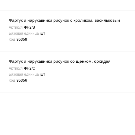
Фартук и нарукавники рисунок с кроликом, васильковый
Артикул
ФН2/В
Базовая единица
шт
Код
95358
Фартук и нарукавники рисунок со щенком, орхидея
Артикул
ФН2/О
Базовая единица
шт
Код
95356