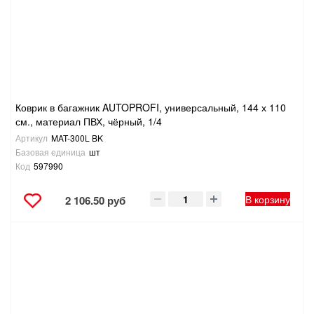
ТОВАРЫ ДЛЯ ОТДЫХА И ТУРИЗМА
ЭЛЕКТРОИНСТРУМЕНТЫ, БЕНЗОИНСТРУМЕНТЫ
ЭЛЕКТРОМОНТАЖНЫЕ ТОВАРЫ, СВЕТОТЕХНИКА
Коврик в багажник AUTOPROFI, универсальный, 144 х 110
см., материал ПВХ, чёрный, 1/4
Артикул
MAT-300L BK
Базовая единица
шт
Код
597990
В корзину
2 106.50 руб