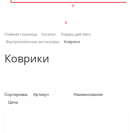
0
ИЗДЕЛИЯ ИЗ ПЛАСТМАССЫ
0
ИНСТРУМЕНТЫ
Главная страница
Каталог
Товары для Авто
ИНТЕРЬЕР
Внутрисалонные акссесуары
Коврики
КАНЦТОВАРЫ
Коврики
КЛИМАТИЧЕСКАЯ ТЕХНИКА
КРЕПЕЖ И СКОБЯНЫЕ ИЗДЕЛИЯ
Сортировка:
Артикул
Наименование
ЛАКОКРАСОЧНЫЕ МАТЕРИАЛЫ
Цена
НАСОСНОЕ ОБОРУДОВАНИЕ
ПОСУДА