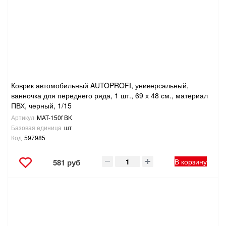
САНТЕХНИКА
СВАРОЧНОЕ ОБОРУДОВАНИЕ И МАТЕРИАЛЫ
СКЛАДСКОЕ ОБОРУДОВАНИЕ
Коврик автомобильный AUTOPROFI, универсальный,
СНЕГОУБОРОЧНЫЙ ИНВЕНТАРЬ
ванночка для переднего ряда, 1 шт., 69 х 48 см., материал
ПВХ, черный, 1/15
СТРЕМЯНКИ,ЛЕСТНИЦЫ
Артикул
MAT-150f BK
Базовая единица
шт
Код
597985
СТРОИТЕЛЬНЫЕ И ОТДЕЛОЧНЫЕ МАТЕРИАЛЫ
В корзину
581 руб
ТОВАРЫ ДЛЯ АВТО
ТОВАРЫ ДЛЯ ДОМА
ТОВАРЫ ДЛЯ ЖИВОТНЫХ