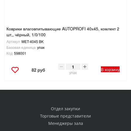
Коврики влаговпитывающие AUTOPROFI 40х45, комлект 2
шт,, чёрный, 1/0/100
Артикул
WET-4045 BK
Базовая единица
упак
Код
598001
В корзину
82 руб
упак
Отдел закупки
Торговые представители
Менеджеры зала