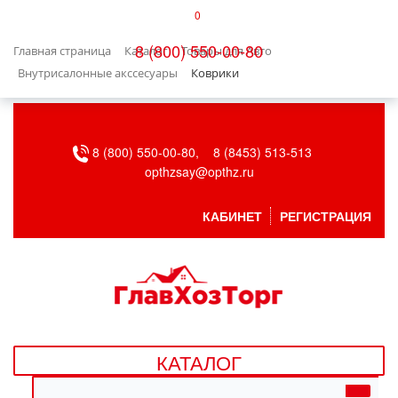
0
КАТАЛОГ
8 (800) 550-00-80
Главная страница
Каталог
Товары для Авто
БЫТОВАЯ ТЕХНИКА
Внутрисалонные акссесуары
Коврики
БЫТОВАЯ ХИМИЯ/УБОРКА
8 (800) 550-00-80,
8 (8453) 513-513
ВЕНТИЛЯЦИЯ
opthzsay@opthz.ru
ВСЕ ДЛЯ БАНИ
КАБИНЕТ
РЕГИСТРАЦИЯ
ГАЗОВОЕ ОБОРУДОВАНИЕ
ДАЧА, САД И ОГОРОД
ДВЕРНЫЕ ПОЛОТНА
КАТАЛОГ
ДЕТСКИЕ ТОВАРЫ