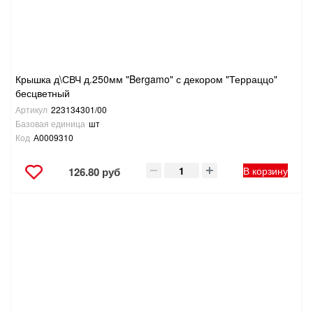
ТОВАРЫ ДЛЯ ОТДЫХА И ТУРИЗМА
ЭЛЕКТРОИНСТРУМЕНТЫ, БЕНЗОИНСТРУМЕНТЫ
Крышка д\СВЧ д.250мм "Bergamo" с декором "Терраццо"
ЭЛЕКТРОМОНТАЖНЫЕ ТОВАРЫ, СВЕТОТЕХНИКА
бесцветный
Артикул
223134301/00
Базовая единица
шт
Код
А0009310
В корзину
126.80 руб