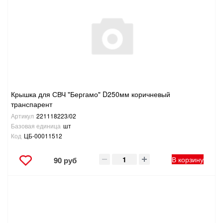
Крышка для СВЧ "Бергамо" D250мм коричневый
транспарент
Артикул
221118223/02
Базовая единица
шт
Код
ЦБ-00011512
В корзину
90 руб