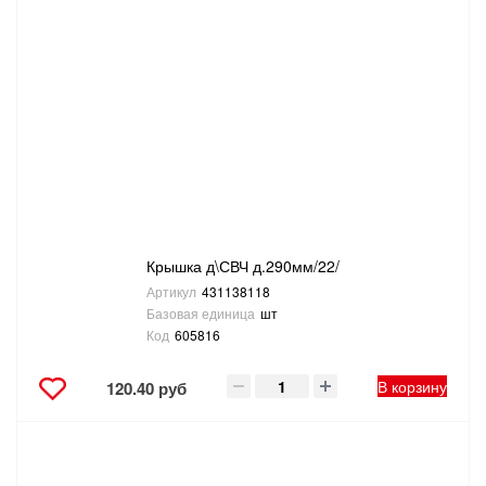
Крышка д\СВЧ д.290мм/22/
Артикул
431138118
Базовая единица
шт
Код
605816
В корзину
120.40 руб