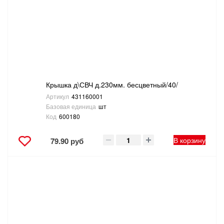
САНТЕХНИКА
СВАРОЧНОЕ ОБОРУДОВАНИЕ И МАТЕРИАЛЫ
СКЛАДСКОЕ ОБОРУДОВАНИЕ
Крышка д\СВЧ д.230мм. бесцветный/40/
СНЕГОУБОРОЧНЫЙ ИНВЕНТАРЬ
Артикул
431160001
Базовая единица
шт
СТРЕМЯНКИ,ЛЕСТНИЦЫ
Код
600180
СТРОИТЕЛЬНЫЕ И ОТДЕЛОЧНЫЕ МАТЕРИАЛЫ
В корзину
79.90 руб
ТОВАРЫ ДЛЯ АВТО
ТОВАРЫ ДЛЯ ДОМА
ТОВАРЫ ДЛЯ ЖИВОТНЫХ