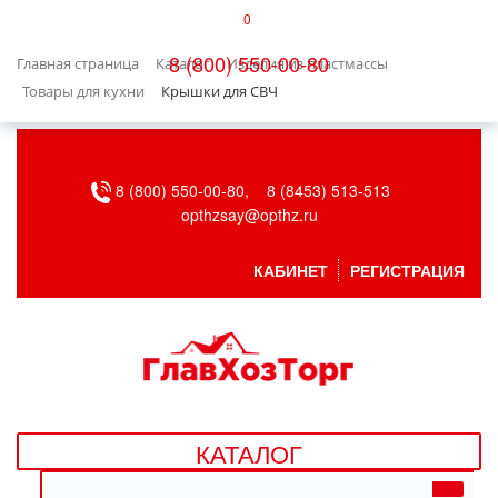
0
КАТАЛОГ
8 (800) 550-00-80
Главная страница
Каталог
Изделия из пластмассы
БЫТОВАЯ ТЕХНИКА
Товары для кухни
Крышки для СВЧ
БЫТОВАЯ ХИМИЯ/УБОРКА
8 (800) 550-00-80,
8 (8453) 513-513
ВЕНТИЛЯЦИЯ
opthzsay@opthz.ru
ВСЕ ДЛЯ БАНИ
КАБИНЕТ
РЕГИСТРАЦИЯ
ГАЗОВОЕ ОБОРУДОВАНИЕ
ДАЧА, САД И ОГОРОД
ДВЕРНЫЕ ПОЛОТНА
КАТАЛОГ
ДЕТСКИЕ ТОВАРЫ