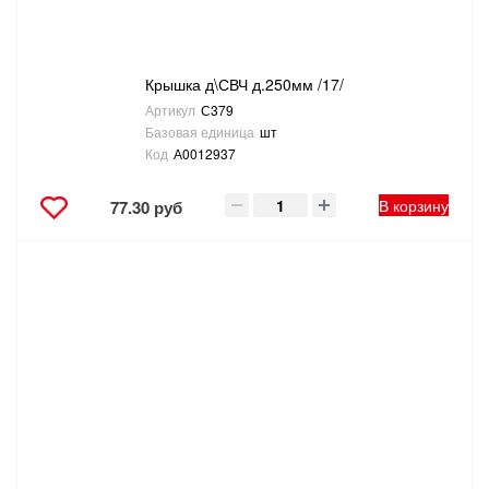
Крышка д\СВЧ д.250мм /17/
Артикул
С379
Базовая единица
шт
Код
А0012937
В корзину
77.30 руб