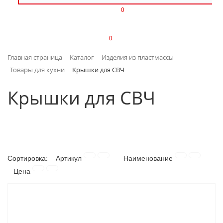
0
ИЗДЕЛИЯ ИЗ ПЛАСТМАССЫ
0
ИНСТРУМЕНТЫ
Главная страница
Каталог
Изделия из пластмассы
ИНТЕРЬЕР
Товары для кухни
Крышки для СВЧ
КАНЦТОВАРЫ
Крышки для СВЧ
КЛИМАТИЧЕСКАЯ ТЕХНИКА
КРЕПЕЖ И СКОБЯНЫЕ ИЗДЕЛИЯ
Сортировка:
Артикул
Наименование
ЛАКОКРАСОЧНЫЕ МАТЕРИАЛЫ
Цена
НАСОСНОЕ ОБОРУДОВАНИЕ
ПОСУДА