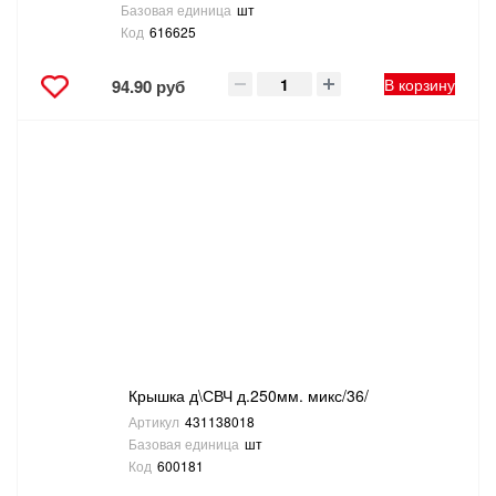
Базовая единица
шт
Код
616625
В корзину
94.90 руб
Крышка д\СВЧ д.250мм. микс/36/
Артикул
431138018
Базовая единица
шт
Код
600181