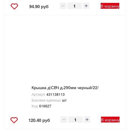
В корзину
94.90 руб
Крышка д\СВЧ д.290мм черный/22/
Артикул
431138113
Базовая единица
шт
Код
616627
В корзину
120.40 руб