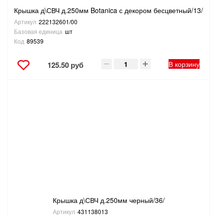
Крышка д\СВЧ д.250мм Botanica с декором бесцветный/13/
Артикул
222132601/00
Базовая единица
шт
Код
89539
В корзину
125.50 руб
Крышка д\СВЧ д.250мм черный/36/
Артикул
431138013