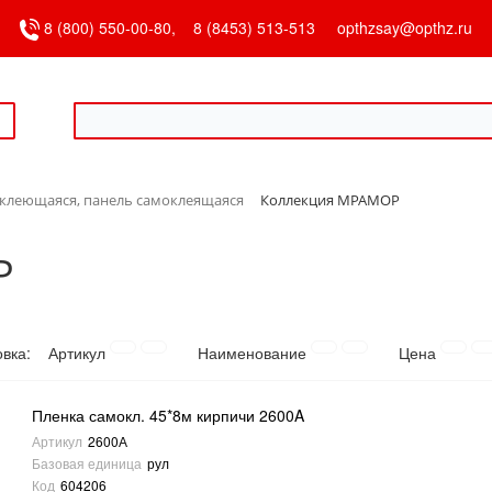
8 (800) 550-00-80,
8 (8453) 513-513
opthzsay@opthz.ru
клеющаяся, панель самоклеящаяся
Коллекция МРАМОР
Р
овка:
Артикул
Наименование
Цена
Пленка самокл. 45*8м кирпичи 2600A
Артикул
2600А
Базовая единица
рул
Код
604206