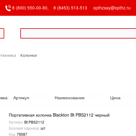
8 (800) 550-00-80,
8 (8453) 513-513
opthzsay@opthz.ru
отехника
Колонки
овка:
Артикул
Наименование
Цена
Портативная колонка Blackton Bt PBS2112 черный
Артикул
Bt PBS2112
Базовая единица
шт
Код
79587