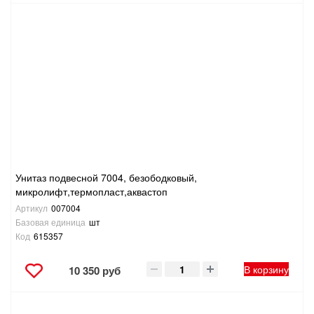
Унитаз подвесной 7004, безободковый,
микролифт,термопласт,аквастоп
Артикул
007004
Базовая единица
шт
Код
615357
В корзину
10 350 руб