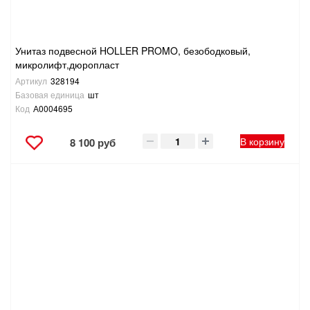
Унитаз подвесной HOLLER PROMO, безободковый,
микролифт,дюропласт
Артикул
328194
Базовая единица
шт
Код
А0004695
В корзину
8 100 руб