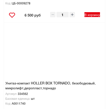
Код
ЦБ-00009278
В корзину
6 500 руб
Унитаз-компакт HOLLER BOX TORNADO, безободковый,
микролифт,дюропласт,торнадо
Артикул
334562
Базовая единица
шт
Код
А0011740