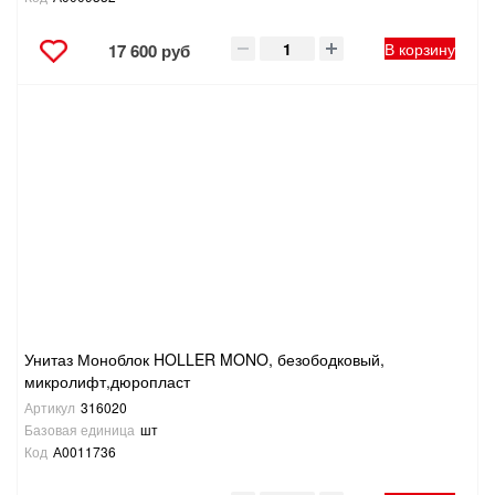
В корзину
17 600 руб
Унитаз Моноблок HOLLER MONO, безободковый,
микролифт,дюропласт
Артикул
316020
Базовая единица
шт
Код
А0011736