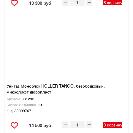
В корзину
13 300 руб
Унитаз Моноблок HOLLER TANGO, безободковый,
микролифт,дюропласт
Артикул
331292
Базовая единица
шт
Код
А0009767
В корзину
14 500 руб