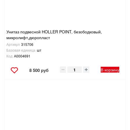
Унитаз подвесной HOLLER POINT, безободковый,
микролифт,дюропласт
Артикул
315706
Базовая единица
шт
Код
А0004691
В корзину
8 500 руб