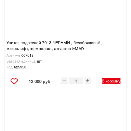
Унитаз подвесной 7013 ЧЕРНЫЙ , безободковый,
микролифт,термопласт, аквастоп EMMY
Артикул
007013
Базовая единица
шт
Код
625950
В корзину
12 000 руб