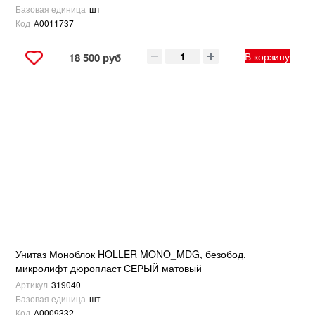
Базовая единица
шт
Код
А0011737
В корзину
18 500 руб
Унитаз Моноблок HOLLER MONO_MDG, безобод,
микролифт дюропласт СЕРЫЙ матовый
Артикул
319040
Базовая единица
шт
Код
А0009332