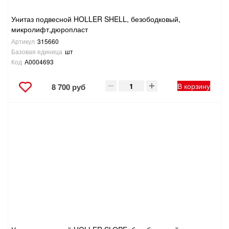
Унитаз подвесной HOLLER SHELL, безободковый,
микролифт,дюропласт
Артикул
315660
Базовая единица
шт
Код
А0004693
В корзину
8 700 руб