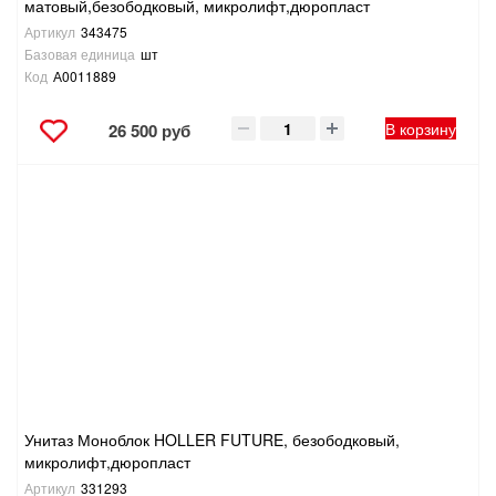
матовый,безободковый, микролифт,дюропласт
Артикул
343475
Базовая единица
шт
Код
А0011889
В корзину
26 500 руб
Унитаз Моноблок HOLLER FUTURE, безободковый,
микролифт,дюропласт
Артикул
331293