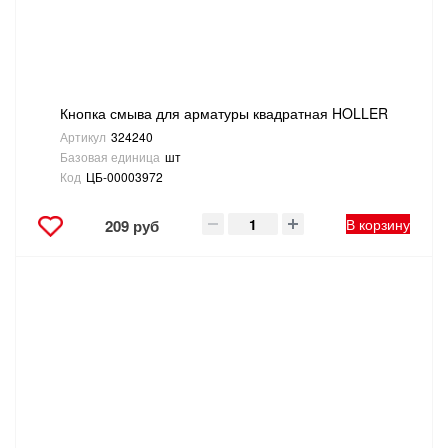
ТОВАРЫ ДЛЯ ОТДЫХА И ТУРИЗМА
ЭЛЕКТРОИНСТРУМЕНТЫ, БЕНЗОИНСТРУМЕНТЫ
Кнопка смыва для арматуры квадратная HOLLER
ЭЛЕКТРОМОНТАЖНЫЕ ТОВАРЫ, СВЕТОТЕХНИКА
Артикул
324240
Базовая единица
шт
Код
ЦБ-00003972
В корзину
209 руб