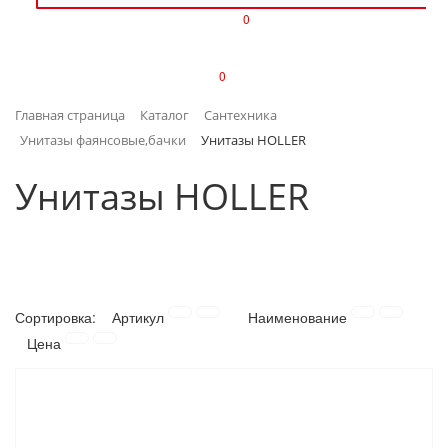
0
ИЗДЕЛИЯ ИЗ ПЛАСТМАССЫ
0
ИНСТРУМЕНТЫ
Главная страница
Каталог
Сантехника
ИНТЕРЬЕР
Унитазы фаянсовые,бачки
Унитазы HOLLER
КАНЦТОВАРЫ
Унитазы HOLLER
КЛИМАТИЧЕСКАЯ ТЕХНИКА
КРЕПЕЖ И СКОБЯНЫЕ ИЗДЕЛИЯ
Сортировка:
Артикул
Наименование
ЛАКОКРАСОЧНЫЕ МАТЕРИАЛЫ
Цена
НАСОСНОЕ ОБОРУДОВАНИЕ
ПОСУДА