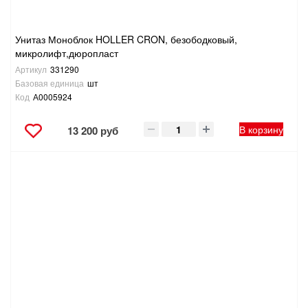
Унитаз Моноблок HOLLER CRON, безободковый,
микролифт,дюропласт
Артикул
331290
Базовая единица
шт
Код
А0005924
В корзину
13 200 руб