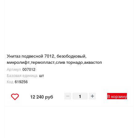
Унитаз подвесной 7012, безободковый,
микролифт,термопласт,слив торнадо,аквастоп
Артикул
007012
Базовая единица
шт
Код
619256
В корзину
12 240 руб