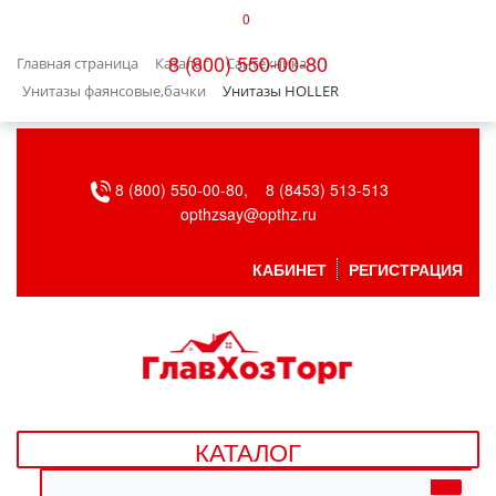
0
КАТАЛОГ
8 (800) 550-00-80
Главная страница
Каталог
Сантехника
БЫТОВАЯ ТЕХНИКА
Унитазы фаянсовые,бачки
Унитазы HOLLER
БЫТОВАЯ ХИМИЯ/УБОРКА
8 (800) 550-00-80,
8 (8453) 513-513
ВЕНТИЛЯЦИЯ
opthzsay@opthz.ru
ВСЕ ДЛЯ БАНИ
КАБИНЕТ
РЕГИСТРАЦИЯ
ГАЗОВОЕ ОБОРУДОВАНИЕ
ДАЧА, САД И ОГОРОД
ДВЕРНЫЕ ПОЛОТНА
КАТАЛОГ
ДЕТСКИЕ ТОВАРЫ