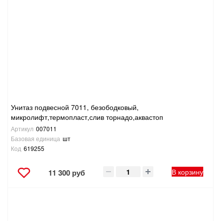
Унитаз подвесной 7011, безободковый,
микролифт,термопласт,слив торнадо,аквастоп
Артикул
007011
Базовая единица
шт
Код
619255
В корзину
11 300 руб