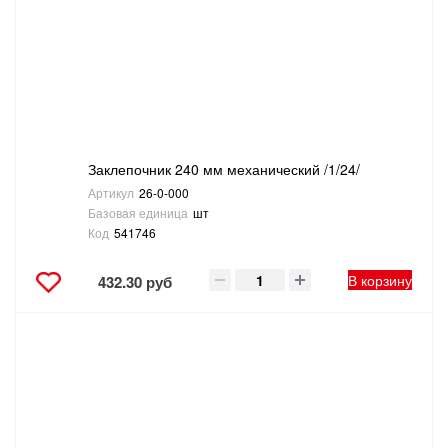
САНТЕХНИКА
СВАРОЧНОЕ ОБОРУДОВАНИЕ И МАТЕРИАЛЫ
СКЛАДСКОЕ ОБОРУДОВАНИЕ
Заклепочник 240 мм механический /1/24/
СНЕГОУБОРОЧНЫЙ ИНВЕНТАРЬ
Артикул
26-0-000
Базовая единица
шт
СТРЕМЯНКИ,ЛЕСТНИЦЫ
Код
541746
СТРОИТЕЛЬНЫЕ И ОТДЕЛОЧНЫЕ МАТЕРИАЛЫ
В корзину
432.30 руб
ТОВАРЫ ДЛЯ АВТО
ТОВАРЫ ДЛЯ ДОМА
ТОВАРЫ ДЛЯ ЖИВОТНЫХ