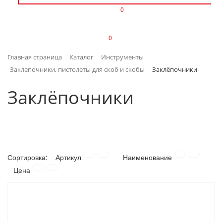
0
ИЗДЕЛИЯ ИЗ ПЛАСТМАССЫ
0
ИНСТРУМЕНТЫ
Главная страница
Каталог
Инструменты
ИНТЕРЬЕР
Заклепочники, пистолеты для скоб и скобы
Заклёпочники
КАНЦТОВАРЫ
Заклёпочники
КЛИМАТИЧЕСКАЯ ТЕХНИКА
КРЕПЕЖ И СКОБЯНЫЕ ИЗДЕЛИЯ
Сортировка:
Артикул
Наименование
ЛАКОКРАСОЧНЫЕ МАТЕРИАЛЫ
Цена
НАСОСНОЕ ОБОРУДОВАНИЕ
ПОСУДА