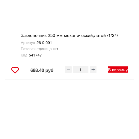
ТОВАРЫ ДЛЯ ОТДЫХА И ТУРИЗМА
ЭЛЕКТРОИНСТРУМЕНТЫ, БЕНЗОИНСТРУМЕНТЫ
Заклепочник 250 мм механический,литой /1/24/
ЭЛЕКТРОМОНТАЖНЫЕ ТОВАРЫ, СВЕТОТЕХНИКА
Артикул
26-0-001
Базовая единица
шт
Код
541747
В корзину
688.40 руб