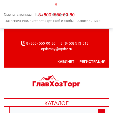
0
КАТАЛОГ
8 (800) 550-00-80
Главная страница
Каталог
Инструменты
БЫТОВАЯ ТЕХНИКА
Заклепочники, пистолеты для скоб и скобы
Заклёпочники
БЫТОВАЯ ХИМИЯ/УБОРКА
8 (800) 550-00-80,
8 (8453) 513-513
ВЕНТИЛЯЦИЯ
opthzsay@opthz.ru
ВСЕ ДЛЯ БАНИ
КАБИНЕТ
РЕГИСТРАЦИЯ
ГАЗОВОЕ ОБОРУДОВАНИЕ
ДАЧА, САД И ОГОРОД
ДВЕРНЫЕ ПОЛОТНА
КАТАЛОГ
ДЕТСКИЕ ТОВАРЫ