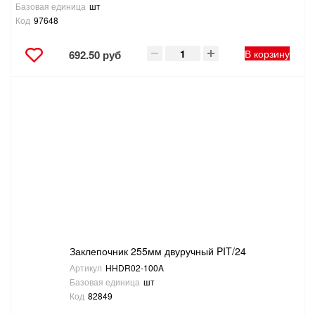
Базовая единица
шт
Код
97648
В корзину
692.50 руб
Заклепочник 255мм двуручный PIT/24
Артикул
HHDR02-100A
Базовая единица
шт
Код
82849