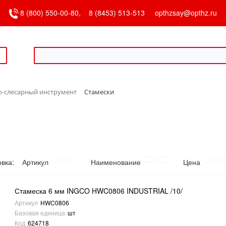
8 (800) 550-00-80,
8 (8453) 513-513
opthzsay@opthz.ru
о-слесарный инструмент
Стамески
овка:
Артикул
Наименование
Цена
Стамеска 6 мм INGCO HWC0806 INDUSTRIAL /10/
Артикул
HWC0806
Базовая единица
шт
Код
624718