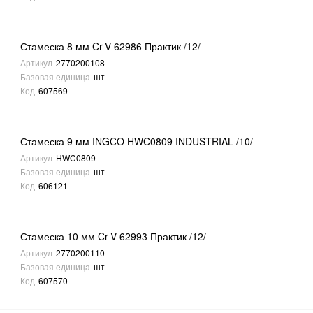
Стамеска 8 мм Cr-V 62986 Практик /12/
Артикул
2770200108
Базовая единица
шт
Код
607569
Стамеска 9 мм INGCO HWC0809 INDUSTRIAL /10/
Артикул
HWC0809
Базовая единица
шт
Код
606121
Стамеска 10 мм Cr-V 62993 Практик /12/
Артикул
2770200110
Базовая единица
шт
Код
607570