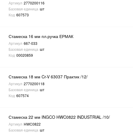
Артикул
2770200116
Базовая единица
шт
Код
607573
Стамеска 16 мм пл.ручка ЕРМАК
Артикул
667-033
Базовая единица
шт
Код
00020859
Стамеска 18 мм Cr-V 63037 Практик /12/
Артикул
2770200118
Базовая единица
шт
Код
607574
Стамеска 22 мм INGCO HWC0822 INDUSTRIAL /10/
Артикул
HWC0822
Базовая единица
шт