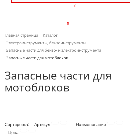
0
ИЗДЕЛИЯ ИЗ ПЛАСТМАССЫ
0
ИНСТРУМЕНТЫ
Главная страница
Каталог
ИНТЕРЬЕР
Электроинструменты, бензоинструменты
Запасные части для бензо- и электроинструмента
КАНЦТОВАРЫ
Запасные части для мотоблоков
КЛИМАТИЧЕСКАЯ ТЕХНИКА
Запасные части для
мотоблоков
КРЕПЕЖ И СКОБЯНЫЕ ИЗДЕЛИЯ
ЛАКОКРАСОЧНЫЕ МАТЕРИАЛЫ
НАСОСНОЕ ОБОРУДОВАНИЕ
Сортировка:
Артикул
Наименование
ПОСУДА
Цена