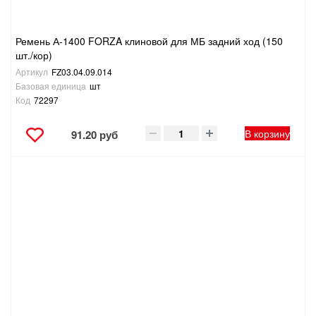
Ремень А-1400 FORZA клиновой для МБ задний ход (150
шт./кор)
Артикул
FZ03.04.09.014
Базовая единица
шт
Код
72297
В корзину
91.20 руб