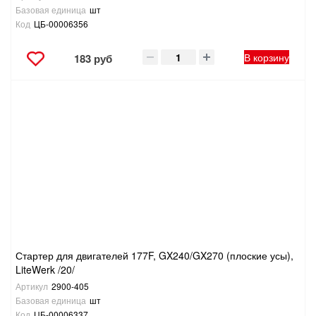
Базовая единица
шт
Код
ЦБ-00006356
В корзину
183 руб
Стартер для двигателей 177F, GX240/GX270 (плоские усы),
LiteWerk /20/
Артикул
2900-405
Базовая единица
шт
Код
ЦБ-00006337