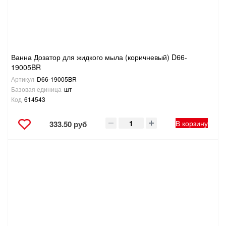
ТОВАРЫ ДЛЯ ОТДЫХА И ТУРИЗМА
ЭЛЕКТРОИНСТРУМЕНТЫ, БЕНЗОИНСТРУМЕНТЫ
Ванна Дозатор для жидкого мыла (коричневый) D66-
ЭЛЕКТРОМОНТАЖНЫЕ ТОВАРЫ, СВЕТОТЕХНИКА
19005BR
Артикул
D66-19005BR
Базовая единица
шт
Код
614543
В корзину
333.50 руб