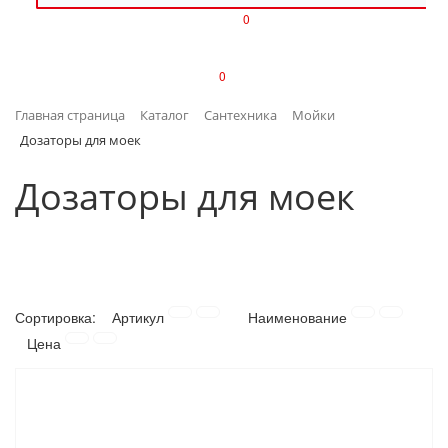
0
ИЗДЕЛИЯ ИЗ ПЛАСТМАССЫ
0
ИНСТРУМЕНТЫ
Главная страница
Каталог
Сантехника
Мойки
ИНТЕРЬЕР
Дозаторы для моек
КАНЦТОВАРЫ
Дозаторы для моек
КЛИМАТИЧЕСКАЯ ТЕХНИКА
КРЕПЕЖ И СКОБЯНЫЕ ИЗДЕЛИЯ
Сортировка:
Артикул
Наименование
ЛАКОКРАСОЧНЫЕ МАТЕРИАЛЫ
Цена
НАСОСНОЕ ОБОРУДОВАНИЕ
ПОСУДА