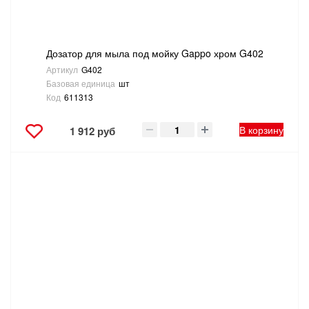
Дозатор для мыла под мойку Gappo хром G402
Артикул
G402
Базовая единица
шт
Код
611313
В корзину
1 912 руб