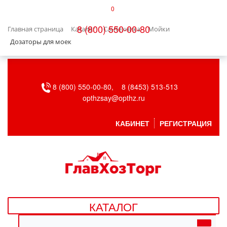
0
КАТАЛОГ
8 (800) 550-00-80
Главная страница
Каталог
Сантехника
Мойки
БЫТОВАЯ ТЕХНИКА
Дозаторы для моек
БЫТОВАЯ ХИМИЯ/УБОРКА
8 (800) 550-00-80,
8 (8453) 513-513
ВЕНТИЛЯЦИЯ
opthzsay@opthz.ru
ВСЕ ДЛЯ БАНИ
КАБИНЕТ
РЕГИСТРАЦИЯ
ГАЗОВОЕ ОБОРУДОВАНИЕ
ДАЧА, САД И ОГОРОД
ДВЕРНЫЕ ПОЛОТНА
КАТАЛОГ
ДЕТСКИЕ ТОВАРЫ