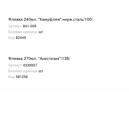
Фляжка 240мл. "Камуфляж" нерж.сталь/100/
Артикул
841-009
Базовая единица
шт
Код
82449
Фляжка 270мл. "Анестезия"/138/
Артикул
4339937
Базовая единица
шт
Код
581256