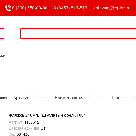
8 (800) 550-00-80,
8 (8453) 513-513
opthzsay@opthz.ru
жки
овка:
Артикул
Наименование
Цена
Фляжка 240мл. "Двуглавый орёл"/100/
Артикул
1168612
Базовая единица
шт
Код
581426