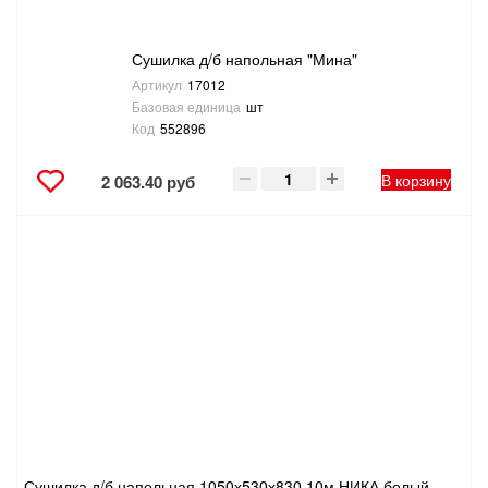
Сушилка д/б напольная "Мина"
Артикул
17012
Базовая единица
шт
Код
552896
В корзину
2 063.40 руб
Сушилка д/б напольная 1050х530х830 10м НИКА белый