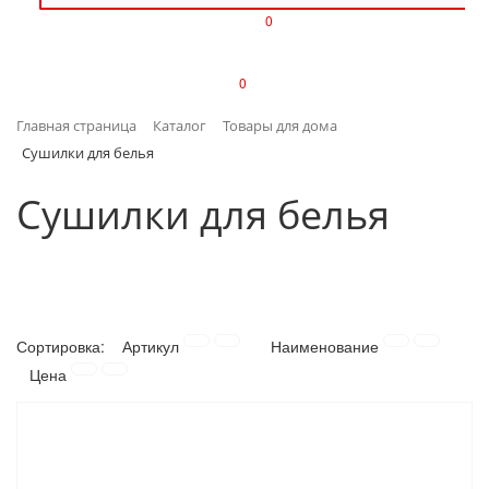
0
ИЗДЕЛИЯ ИЗ ПЛАСТМАССЫ
0
ИНСТРУМЕНТЫ
Главная страница
Каталог
Товары для дома
ИНТЕРЬЕР
Сушилки для белья
КАНЦТОВАРЫ
Сушилки для белья
КЛИМАТИЧЕСКАЯ ТЕХНИКА
КРЕПЕЖ И СКОБЯНЫЕ ИЗДЕЛИЯ
Сортировка:
Артикул
Наименование
ЛАКОКРАСОЧНЫЕ МАТЕРИАЛЫ
Цена
НАСОСНОЕ ОБОРУДОВАНИЕ
ПОСУДА