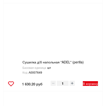
Сушилка д/б напольная "ADEL" (perilla)
Базовая единица
шт
Код
А0007649
В корзину
1 630.20 руб