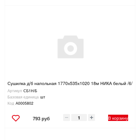
Сушилка д/б напольная 1770х535х1020 18м НИКА белый /6/
Артикул
СБ1Н/Б
Базовая единица
шт
Код
А0005802
В корзину
793 руб