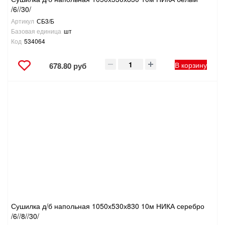
/6//30/
Артикул
СБ3/Б
Базовая единица
шт
Код
534064
В корзину
678.80 руб
Сушилка д/б напольная 1050х530х830 10м НИКА серебро
/6//8//30/