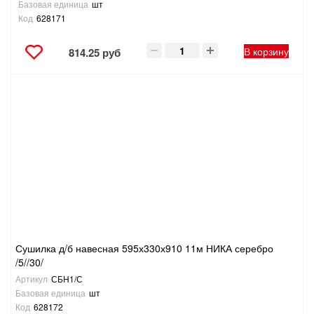
Базовая единица
шт
Код
628171
В корзину
814.25 руб
Сушилка д/б навесная 595х330х910 11м НИКА серебро
/5//30/
Артикул
СБН1/С
Базовая единица
шт
Код
628172