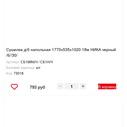
Сушилка д/б напольная 1770х535х1020 18м НИКА черный
/6//30/
Артикул
СБ1MINI/Ч / СБ1Н/Ч
Базовая единица
шт
Код
73018
В корзину
793 руб