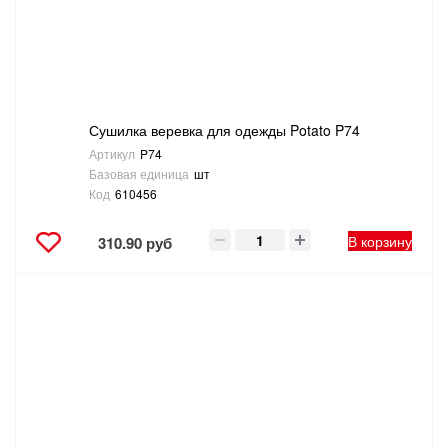
ТОВАРЫ ДЛЯ ОТДЫХА И ТУРИЗМА
ЭЛЕКТРОИНСТРУМЕНТЫ, БЕНЗОИНСТРУМЕНТЫ
Сушилка веревка для одежды Potato P74
ЭЛЕКТРОМОНТАЖНЫЕ ТОВАРЫ, СВЕТОТЕХНИКА
Артикул
P74
Базовая единица
шт
Код
610456
В корзину
310.90 руб