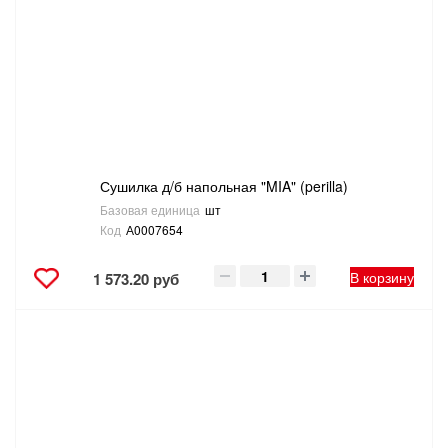
Сушилка д/б напольная "MIA" (perilla)
Базовая единица
шт
Код
А0007654
В корзину
1 573.20 руб