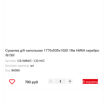
Сушилка д/б напольная 1770х535х1020 18м НИКА серебро
/6//30/
Артикул
СБ1МINI/С / СБ1Н/С
Базовая единица
шт
Код
84360
В корзину
793 руб