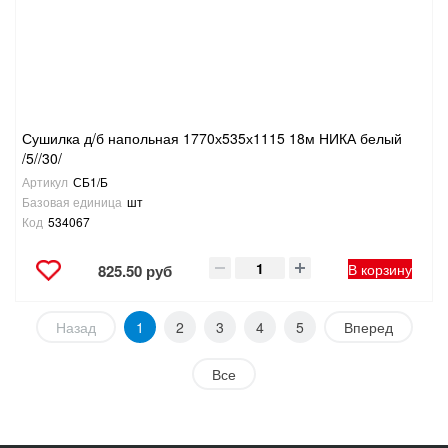
Сушилка д/б напольная 1770х535х1115 18м НИКА белый
/5//30/
Артикул
СБ1/Б
Базовая единица
шт
Код
534067
В корзину
825.50 руб
Назад
1
2
3
4
5
Вперед
Все