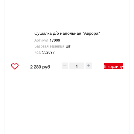
Сушилка д/б напольная "Аврора"
Артикул
17009
Базовая единица
шт
Код
552897
В корзину
2 280 руб