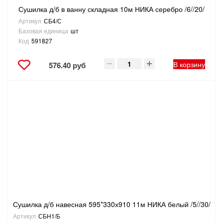
Сушилка д/б в ванну складная 10м НИКА серебро /6//20/
Артикул
СБ4/С
Базовая единица
шт
Код
591827
В корзину
576.40 руб
Сушилка д/б навесная 595*330х910 11м НИКА белый /5//30/
Артикул
СБН1/Б