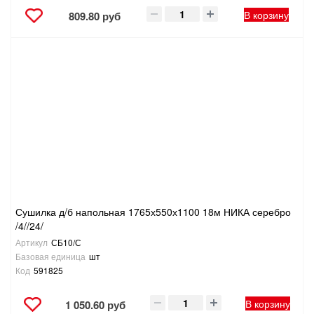
В корзину
809.80 руб
Сушилка д/б напольная 1765х550х1100 18м НИКА серебро
/4//24/
Артикул
СБ10/С
Базовая единица
шт
Код
591825
В корзину
1 050.60 руб