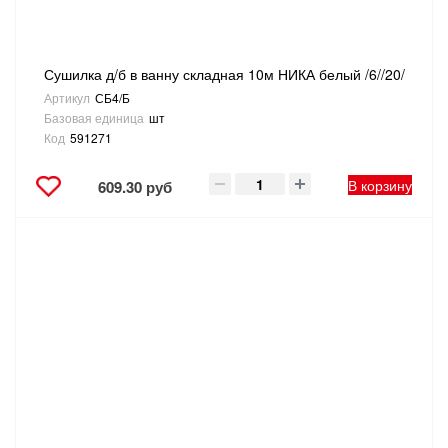
Сушилка д/б в ванну складная 10м НИКА белый /6//20/
Артикул
СБ4/Б
Базовая единица
шт
Код
591271
В корзину
609.30 руб