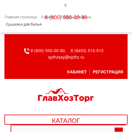
0
КАТАЛОГ
8 (800) 550-00-80
Главная страница
Каталог
Товары для дома
БЫТОВАЯ ТЕХНИКА
Сушилки для белья
БЫТОВАЯ ХИМИЯ/УБОРКА
8 (800) 550-00-80,
8 (8453) 513-513
ВЕНТИЛЯЦИЯ
opthzsay@opthz.ru
ВСЕ ДЛЯ БАНИ
КАБИНЕТ
РЕГИСТРАЦИЯ
ГАЗОВОЕ ОБОРУДОВАНИЕ
ДАЧА, САД И ОГОРОД
ДВЕРНЫЕ ПОЛОТНА
КАТАЛОГ
ДЕТСКИЕ ТОВАРЫ