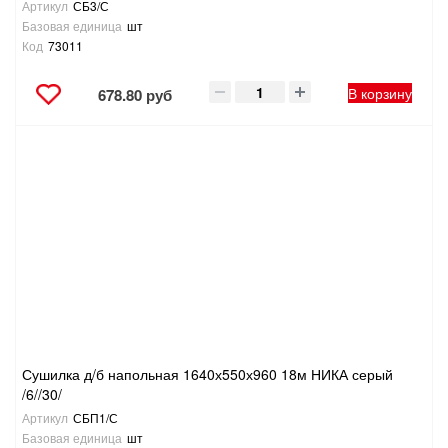
Артикул
СБ3/С
Базовая единица
шт
Код
73011
В корзину
678.80 руб
Сушилка д/б напольная 1640х550х960 18м НИКА серый
/6//30/
Артикул
СБП1/С
Базовая единица
шт