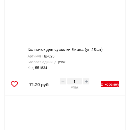
САНТЕХНИКА
СВАРОЧНОЕ ОБОРУДОВАНИЕ И МАТЕРИАЛЫ
СКЛАДСКОЕ ОБОРУДОВАНИЕ
Колпачок для сушилки Лиана (уп.10шт)
СНЕГОУБОРОЧНЫЙ ИНВЕНТАРЬ
Артикул
ПД-025
Базовая единица
упак
СТРЕМЯНКИ,ЛЕСТНИЦЫ
Код
551834
СТРОИТЕЛЬНЫЕ И ОТДЕЛОЧНЫЕ МАТЕРИАЛЫ
В корзину
71.20 руб
упак
ТОВАРЫ ДЛЯ АВТО
ТОВАРЫ ДЛЯ ДОМА
ТОВАРЫ ДЛЯ ЖИВОТНЫХ