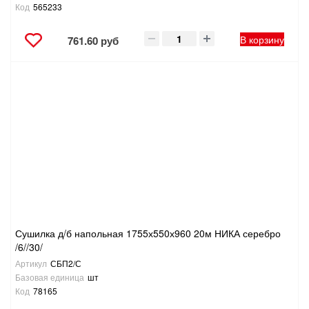
Код
565233
В корзину
761.60 руб
Сушилка д/б напольная 1755х550х960 20м НИКА серебро
/6//30/
Артикул
СБП2/С
Базовая единица
шт
Код
78165