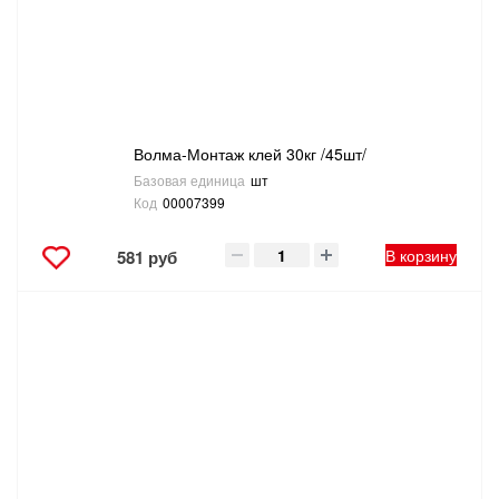
ТОВАРЫ ДЛЯ ОТДЫХА И ТУРИЗМА
ЭЛЕКТРОИНСТРУМЕНТЫ, БЕНЗОИНСТРУМЕНТЫ
ЭЛЕКТРОМОНТАЖНЫЕ ТОВАРЫ, СВЕТОТЕХНИКА
Волма-Монтаж клей 30кг /45шт/
Базовая единица
шт
Код
00007399
В корзину
581 руб