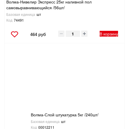
Волма-Нивелир Экспресс 25кг наливной пол
самовыравнивающийся /56шт/
Базовая единица
шт
Код
74491
В корзину
464 руб
Волма-Слой штукатурка 5кг /240шт/
Базовая единица
шт
Код
00012211