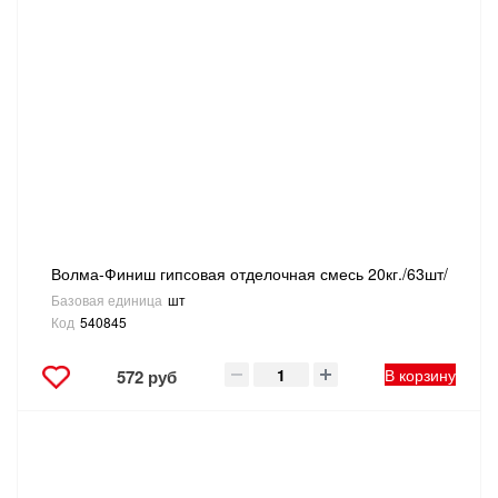
Волма-Финиш гипсовая отделочная смесь 20кг./63шт/
Базовая единица
шт
Код
540845
В корзину
572 руб