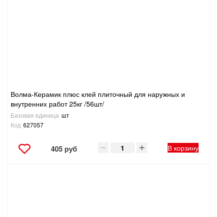
САНТЕХНИКА
СВАРОЧНОЕ ОБОРУДОВАНИЕ И МАТЕРИАЛЫ
СКЛАДСКОЕ ОБОРУДОВАНИЕ
СНЕГОУБОРОЧНЫЙ ИНВЕНТАРЬ
Волма-Керамик плюс клей плиточный для наружных и
внутренних работ 25кг /56шт/
СТРЕМЯНКИ,ЛЕСТНИЦЫ
Базовая единица
шт
Код
627057
СТРОИТЕЛЬНЫЕ И ОТДЕЛОЧНЫЕ МАТЕРИАЛЫ
В корзину
405 руб
ТОВАРЫ ДЛЯ АВТО
ТОВАРЫ ДЛЯ ДОМА
ТОВАРЫ ДЛЯ ЖИВОТНЫХ