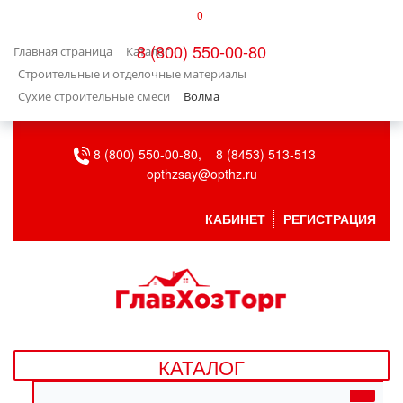
0
КАТАЛОГ
8 (800) 550-00-80
Главная страница
Каталог
БЫТОВАЯ ТЕХНИКА
Строительные и отделочные материалы
Сухие строительные смеси
Волма
БЫТОВАЯ ХИМИЯ/УБОРКА
8 (800) 550-00-80,
8 (8453) 513-513
ВЕНТИЛЯЦИЯ
opthzsay@opthz.ru
ВСЕ ДЛЯ БАНИ
КАБИНЕТ
РЕГИСТРАЦИЯ
ГАЗОВОЕ ОБОРУДОВАНИЕ
ДАЧА, САД И ОГОРОД
ДВЕРНЫЕ ПОЛОТНА
КАТАЛОГ
ДЕТСКИЕ ТОВАРЫ