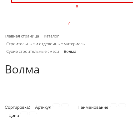
0
ИЗДЕЛИЯ ИЗ ПЛАСТМАССЫ
0
ИНСТРУМЕНТЫ
Главная страница
Каталог
ИНТЕРЬЕР
Строительные и отделочные материалы
Сухие строительные смеси
Волма
КАНЦТОВАРЫ
Волма
КЛИМАТИЧЕСКАЯ ТЕХНИКА
КРЕПЕЖ И СКОБЯНЫЕ ИЗДЕЛИЯ
ЛАКОКРАСОЧНЫЕ МАТЕРИАЛЫ
Сортировка:
Артикул
Наименование
Цена
НАСОСНОЕ ОБОРУДОВАНИЕ
ПОСУДА