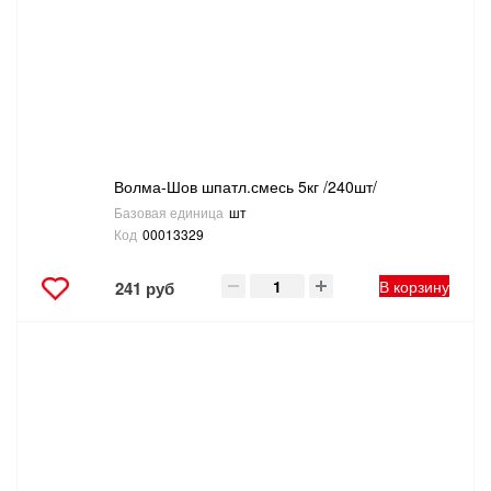
Волма-Шов шпатл.смесь 5кг /240шт/
Базовая единица
шт
Код
00013329
В корзину
241 руб