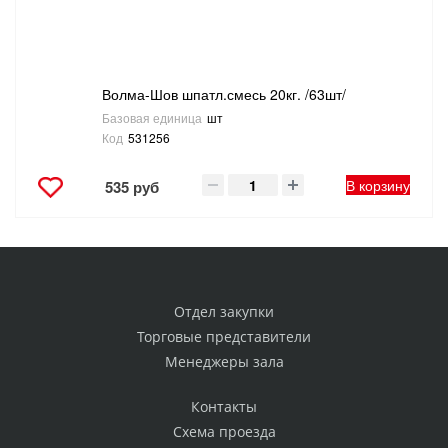
Волма-Шов шпатл.смесь 20кг. /63шт/
Базовая единица
шт
Код
531256
В корзину
535 руб
Отдел закупки
Торговые представители
Менеджеры зала
Контакты
Схема проезда