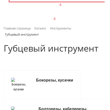
0
ИЗДЕЛИЯ ИЗ ПЛАСТМАССЫ
0
ИНСТРУМЕНТЫ
Главная страница
Каталог
Инструменты
ИНТЕРЬЕР
Губцевый инструмент
КАНЦТОВАРЫ
Губцевый инструмент
КЛИМАТИЧЕСКАЯ ТЕХНИКА
КРЕПЕЖ И СКОБЯНЫЕ ИЗДЕЛИЯ
Бокорезы, кусачки
ЛАКОКРАСОЧНЫЕ МАТЕРИАЛЫ
НАСОСНОЕ ОБОРУДОВАНИЕ
ПОСУДА
Болторезы, кабелерезы,