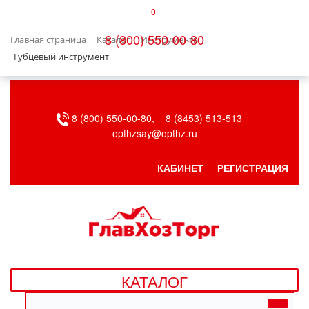
0
КАТАЛОГ
8 (800) 550-00-80
Главная страница
Каталог
Инструменты
БЫТОВАЯ ТЕХНИКА
Губцевый инструмент
БЫТОВАЯ ХИМИЯ/УБОРКА
8 (800) 550-00-80,
8 (8453) 513-513
ВЕНТИЛЯЦИЯ
opthzsay@opthz.ru
ВСЕ ДЛЯ БАНИ
КАБИНЕТ
РЕГИСТРАЦИЯ
ГАЗОВОЕ ОБОРУДОВАНИЕ
ДАЧА, САД И ОГОРОД
ДВЕРНЫЕ ПОЛОТНА
КАТАЛОГ
ДЕТСКИЕ ТОВАРЫ