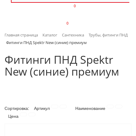
0
ИЗДЕЛИЯ ИЗ ПЛАСТМАССЫ
0
ИНСТРУМЕНТЫ
Главная страница
Каталог
Сантехника
Трубы, фитинги ПНД
ИНТЕРЬЕР
Фитинги ПНД Spektr New (синие) премиум
КАНЦТОВАРЫ
Фитинги ПНД Spektr
New (синие) премиум
КЛИМАТИЧЕСКАЯ ТЕХНИКА
КРЕПЕЖ И СКОБЯНЫЕ ИЗДЕЛИЯ
ЛАКОКРАСОЧНЫЕ МАТЕРИАЛЫ
Сортировка:
Артикул
Наименование
НАСОСНОЕ ОБОРУДОВАНИЕ
Цена
ПОСУДА