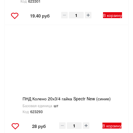
Код
623301
В корзину
19.40 руб
ПНД Колено 20х3/4 гайка Spectr New (синие)
Базовая единица
шт
Код
623293
В корзину
28 руб