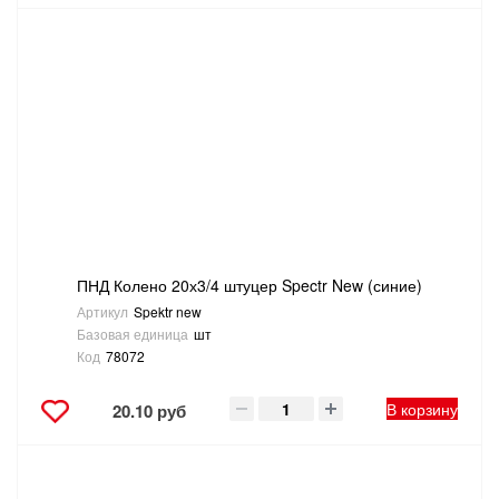
ПНД Колено 20х3/4 штуцер Spectr New (синие)
Артикул
Spektr new
Базовая единица
шт
Код
78072
В корзину
20.10 руб