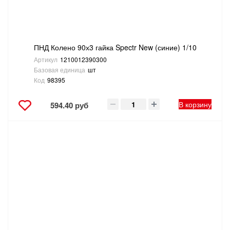
ПНД Колено 90х3 гайка Spectr New (синие) 1/10
Артикул
1210012390300
Базовая единица
шт
Код
98395
В корзину
594.40 руб