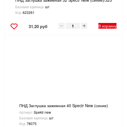
ПНД Заглушка зажимная 32 Spectr New (синие)/325
Базовая единица
шт
Код
623261
В корзину
31.20 руб
ПНД Заглушка зажимная 40 Spectr New (синие)
Артикул
Spektr new
Базовая единица
шт
Код
78075