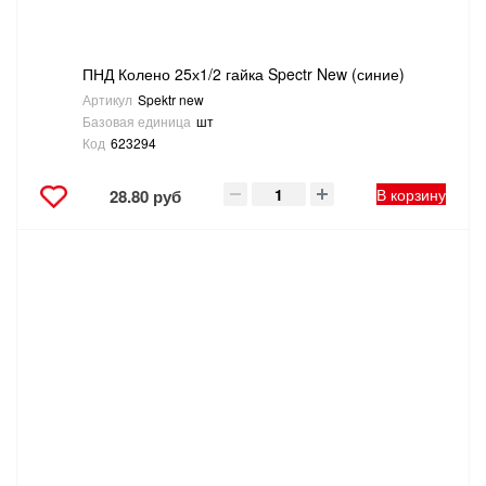
ПНД Колено 25х1/2 гайка Spectr New (синие)
Артикул
Spektr new
Базовая единица
шт
Код
623294
В корзину
28.80 руб