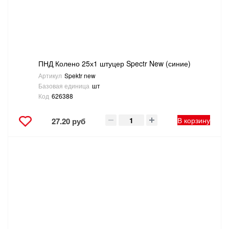
ПНД Колено 25х1 штуцер Spectr New (синие)
Артикул
Spektr new
Базовая единица
шт
Код
626388
В корзину
27.20 руб