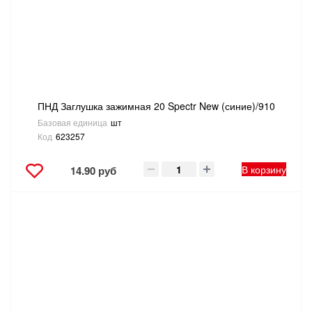
ТОВАРЫ ДЛЯ ОТДЫХА И ТУРИЗМА
ЭЛЕКТРОИНСТРУМЕНТЫ, БЕНЗОИНСТРУМЕНТЫ
ЭЛЕКТРОМОНТАЖНЫЕ ТОВАРЫ, СВЕТОТЕХНИКА
ПНД Заглушка зажимная 20 Spectr New (синие)/910
Базовая единица
шт
Код
623257
В корзину
14.90 руб