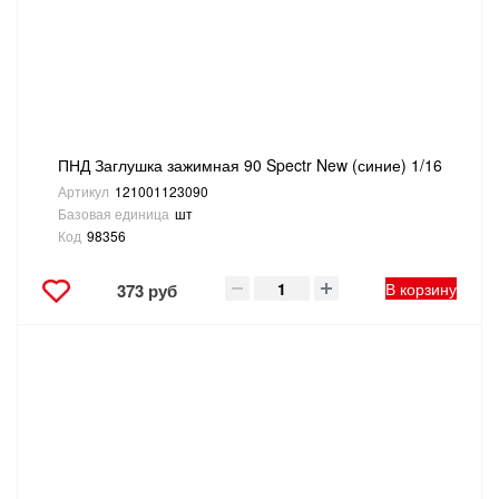
ПНД Заглушка зажимная 90 Spectr New (синие) 1/16
Артикул
121001123090
Базовая единица
шт
Код
98356
В корзину
373 руб