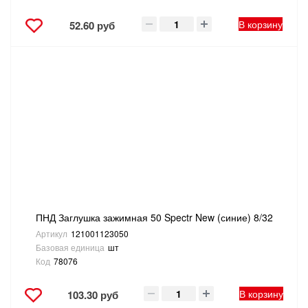
В корзину
52.60 руб
ПНД Заглушка зажимная 50 Spectr New (синие) 8/32
Артикул
121001123050
Базовая единица
шт
Код
78076
В корзину
103.30 руб