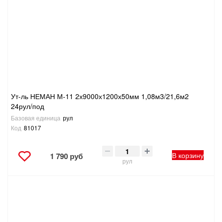
САНТЕХНИКА
СВАРОЧНОЕ ОБОРУДОВАНИЕ И МАТЕРИАЛЫ
СКЛАДСКОЕ ОБОРУДОВАНИЕ
СНЕГОУБОРОЧНЫЙ ИНВЕНТАРЬ
Ут-ль НЕМАН М-11 2х9000х1200х50мм 1,08м3/21,6м2
24рул/под
СТРЕМЯНКИ,ЛЕСТНИЦЫ
Базовая единица
рул
Код
81017
СТРОИТЕЛЬНЫЕ И ОТДЕЛОЧНЫЕ МАТЕРИАЛЫ
В корзину
1 790 руб
рул
ТОВАРЫ ДЛЯ АВТО
ТОВАРЫ ДЛЯ ДОМА
ТОВАРЫ ДЛЯ ЖИВОТНЫХ