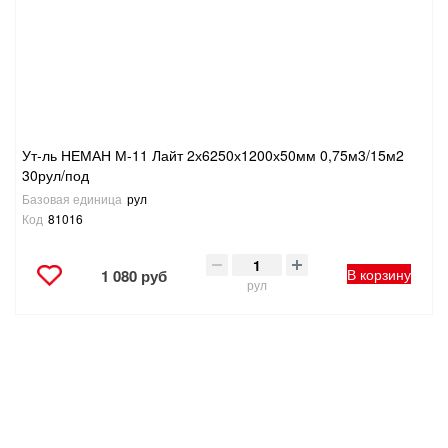
ТОВАРЫ ДЛЯ ОТДЫХА И ТУРИЗМА
ЭЛЕКТРОИНСТРУМЕНТЫ, БЕНЗОИНСТРУМЕНТЫ
ЭЛЕКТРОМОНТАЖНЫЕ ТОВАРЫ, СВЕТОТЕХНИКА
Ут-ль НЕМАН М-11 Лайт 2х6250х1200х50мм 0,75м3/15м2
30рул/под
Базовая единица
рул
Код
81016
В корзину
1 080 руб
рул