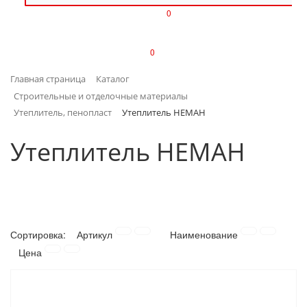
0
ИЗДЕЛИЯ ИЗ ПЛАСТМАССЫ
0
ИНСТРУМЕНТЫ
Главная страница
Каталог
ИНТЕРЬЕР
Строительные и отделочные материалы
Утеплитель, пенопласт
Утеплитель НЕМАН
КАНЦТОВАРЫ
Утеплитель НЕМАН
КЛИМАТИЧЕСКАЯ ТЕХНИКА
КРЕПЕЖ И СКОБЯНЫЕ ИЗДЕЛИЯ
ЛАКОКРАСОЧНЫЕ МАТЕРИАЛЫ
Сортировка:
Артикул
Наименование
Цена
НАСОСНОЕ ОБОРУДОВАНИЕ
ПОСУДА