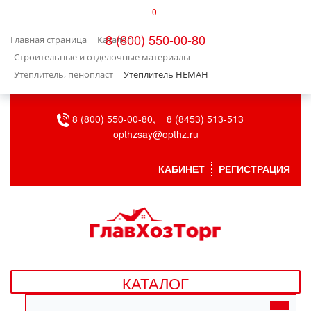
0
КАТАЛОГ
8 (800) 550-00-80
Главная страница
Каталог
БЫТОВАЯ ТЕХНИКА
Строительные и отделочные материалы
Утеплитель, пенопласт
Утеплитель НЕМАН
БЫТОВАЯ ХИМИЯ/УБОРКА
8 (800) 550-00-80,
8 (8453) 513-513
ВЕНТИЛЯЦИЯ
opthzsay@opthz.ru
ВСЕ ДЛЯ БАНИ
КАБИНЕТ
РЕГИСТРАЦИЯ
ГАЗОВОЕ ОБОРУДОВАНИЕ
ДАЧА, САД И ОГОРОД
ДВЕРНЫЕ ПОЛОТНА
КАТАЛОГ
ДЕТСКИЕ ТОВАРЫ