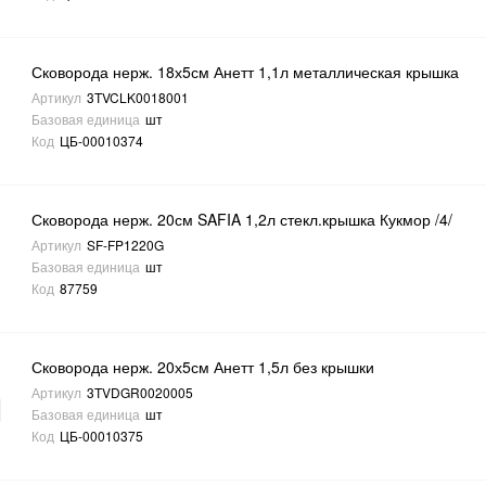
Сковорода нерж. 18х5см Анетт 1,1л металлическая крышка
Артикул
3TVCLK0018001
Базовая единица
шт
Код
ЦБ-00010374
Сковорода нерж. 20см SAFIA 1,2л стекл.крышка Кукмор /4/
Артикул
SF-FP1220G
Базовая единица
шт
Код
87759
Сковорода нерж. 20х5см Анетт 1,5л без крышки
Артикул
3TVDGR0020005
Базовая единица
шт
Код
ЦБ-00010375