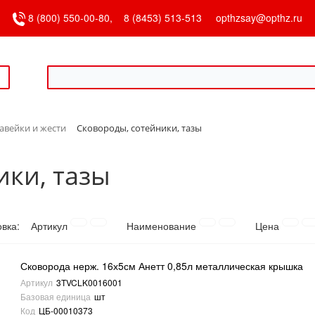
8 (800) 550-00-80,
8 (8453) 513-513
opthzsay@opthz.ru
авейки и жести
Сковороды, сотейники, тазы
ики, тазы
овка:
Артикул
Наименование
Цена
Сковорода нерж. 16х5см Анетт 0,85л металлическая крышка
Артикул
3TVCLK0016001
Базовая единица
шт
Код
ЦБ-00010373