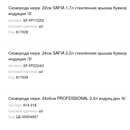
Сковорода нерж. 22см SAFIA 1,7л стеклянная крышка Кукмор
индукция /3/
Артикул
SF-FP1722G
Базовая единица
шт
Код
617028
Сковорода нерж. 24см SAFIA 2,2л стеклянная крышка Кукмор
индукция /3/
Артикул
SF-FP2224G
Базовая единица
шт
Код
617039
Сковорода нерж. 24х6см PROFESSIONAL 2,6л индукц.дно /6/
Артикул
914-318
Базовая единица
шт
Код
ЦБ-00004657