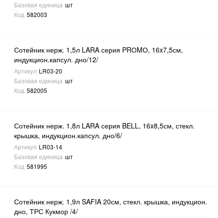
Базовая единица
шт
Код
582003
Сотейник нерж. 1,5л LARA серия PRОMО, 16x7,5см,
индукцион.капсул. дно/12/
Артикул
LR03-20
Базовая единица
шт
Код
582005
Сотейник нерж. 1,8л LARA серия BELL, 16x8,5см, стекл.
крышка, индукцион.капсул. дно/6/
Артикул
LR03-14
Базовая единица
шт
Код
581995
Сотейник нерж. 1,9л SAFIA 20см, стекл. крышка, индукцион.
дно, ТРС Кукмор /4/