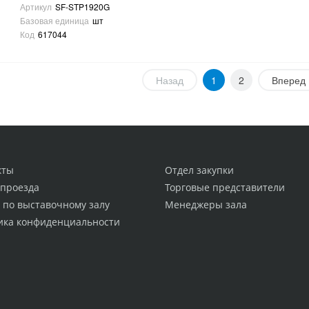
Артикул
SF-STP1920G
Базовая единица
шт
Код
617044
Назад
1
2
Вперед
кты
Отдел закупки
 проезда
Торговые представители
 по выставочному залу
Менеджеры зала
ика конфиденциальности