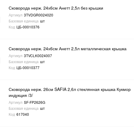
Сковорода нерж. 24х6см Анетт 2,5л без крышки
Артикул
3TVDGR0024020
Базовая единица
шт
Код
ЦБ-00010376
Сковорода нерж. 24х6см Анетт 2,5л металлическая крышка
Артикул
3TVCLK0024007
Базовая единица
шт
Код
ЦБ-00010377
Сковорода нерж. 26см SAFIA 2,6л стеклянная крышка Кукмор
индукция /3/
Артикул
SF-FP2626G
Базовая единица
шт
Код
617040