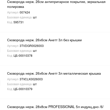
Сковорода нерж. 26см антипригарное покрытие, зеркальная
полировка
Артикул
007424
Базовая единица
шт
Код
595731
Сковорода нерж. 26х6см Анетт 3л без крышки
Артикул
3TVDGR0026003
Базовая единица
шт
Код
ЦБ-00010378
Сковорода нерж. 26х6см Анетт 3л металлическая крышка
Артикул
3TVCLK0026003
Базовая единица
шт
Код
ЦБ-00010379
Сковорода нерж. 28х8см PROFESSIONAL 5л индукц.дно /6/