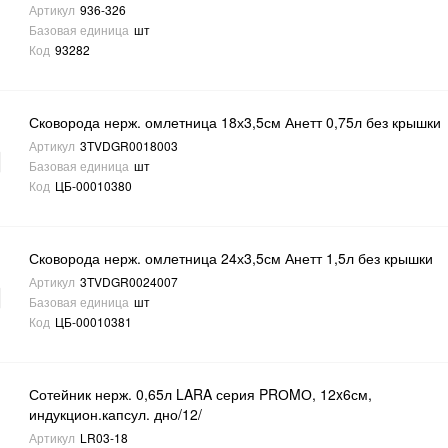
Артикул
936-326
Базовая единица
шт
Код
93282
Сковорода нерж. омлетница 18х3,5см Анетт 0,75л без крышки
Артикул
3TVDGR0018003
Базовая единица
шт
Код
ЦБ-00010380
Сковорода нерж. омлетница 24х3,5см Анетт 1,5л без крышки
Артикул
3TVDGR0024007
Базовая единица
шт
Код
ЦБ-00010381
Сотейник нерж. 0,65л LARA серия PRОMО, 12x6см,
индукцион.капсул. дно/12/
Артикул
LR03-18