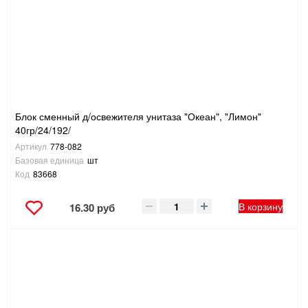
САНТЕХНИКА
СВАРОЧНОЕ ОБОРУДОВАНИЕ И МАТЕРИАЛЫ
СКЛАДСКОЕ ОБОРУДОВАНИЕ
Блок сменный д/освежителя унитаза "Океан", "Лимон"
СНЕГОУБОРОЧНЫЙ ИНВЕНТАРЬ
40гр/24/192/
Артикул
778-082
СТРЕМЯНКИ,ЛЕСТНИЦЫ
Базовая единица
шт
Код
83668
СТРОИТЕЛЬНЫЕ И ОТДЕЛОЧНЫЕ МАТЕРИАЛЫ
В корзину
16.30 руб
ТОВАРЫ ДЛЯ АВТО
ТОВАРЫ ДЛЯ ДОМА
ТОВАРЫ ДЛЯ ЖИВОТНЫХ