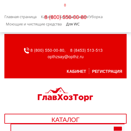
0
КАТАЛОГ
8 (800) 550-00-80
Главная страница
Каталог
Бытовая химия/Уборка
БЫТОВАЯ ТЕХНИКА
Моющие и чистящие средства
Для WC
БЫТОВАЯ ХИМИЯ/УБОРКА
8 (800) 550-00-80,
8 (8453) 513-513
ВЕНТИЛЯЦИЯ
opthzsay@opthz.ru
ВСЕ ДЛЯ БАНИ
КАБИНЕТ
РЕГИСТРАЦИЯ
ГАЗОВОЕ ОБОРУДОВАНИЕ
ДАЧА, САД И ОГОРОД
ДВЕРНЫЕ ПОЛОТНА
КАТАЛОГ
ДЕТСКИЕ ТОВАРЫ