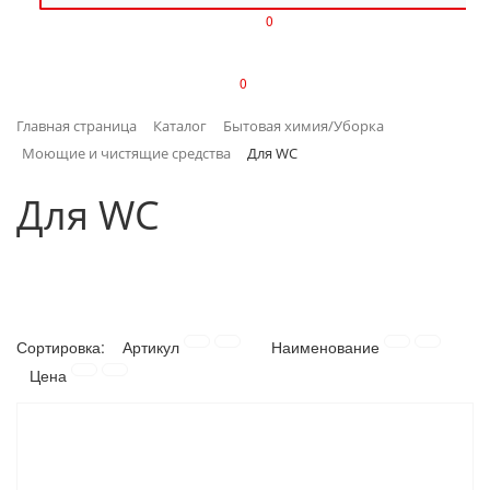
0
ИЗДЕЛИЯ ИЗ ПЛАСТМАССЫ
0
ИНСТРУМЕНТЫ
Главная страница
Каталог
Бытовая химия/Уборка
ИНТЕРЬЕР
Моющие и чистящие средства
Для WC
КАНЦТОВАРЫ
Для WC
КЛИМАТИЧЕСКАЯ ТЕХНИКА
КРЕПЕЖ И СКОБЯНЫЕ ИЗДЕЛИЯ
Сортировка:
Артикул
Наименование
ЛАКОКРАСОЧНЫЕ МАТЕРИАЛЫ
Цена
НАСОСНОЕ ОБОРУДОВАНИЕ
ПОСУДА