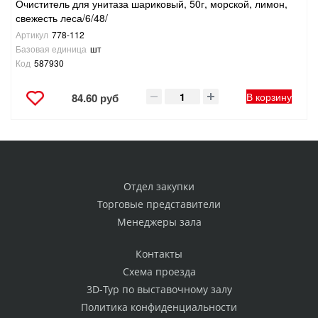
Очиститель для унитаза шариковый, 50г, морской, лимон,
свежесть леса/6/48/
Артикул
778-112
Базовая единица
шт
Код
587930
В корзину
84.60 руб
Отдел закупки
Торговые представители
Менеджеры зала
Контакты
Схема проезда
3D-Тур по выставочному залу
Политика конфиденциальности