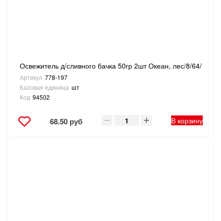
ТОВАРЫ ДЛЯ ОТДЫХА И ТУРИЗМА
ЭЛЕКТРОИНСТРУМЕНТЫ, БЕНЗОИНСТРУМЕНТЫ
ЭЛЕКТРОМОНТАЖНЫЕ ТОВАРЫ, СВЕТОТЕХНИКА
Освежитель д/сливного бачка 50гр 2шт Океан, лес/8/64/
Артикул
778-197
Базовая единица
шт
Код
94502
В корзину
68.50 руб