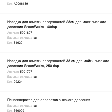
Код
А0006139
Насадка для очистки поверхностей 28см для моек высокого
давления GreenWorks 140бар
Артикул
5201807
Базовая единица
шт
Код
81620
Насадка для очистки поверхностей 38 см для мойки высокого
давления GreenWorks, 250 бар
Артикул
5201707
Базовая единица
шт
Код
99224
Пеногенератор для аппаратов высокого давления
Базовая единица
шт
Код
566099