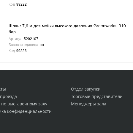
Код
99222
Шланг 7,6 м для мойки высокого давления Greenworks, 310
бар
Артикул
5202107
Базовая единица
шт
Код
99223
кты
Отдел закупки
 проезда
Торговые представители
 по выставочному залу
Менеджеры зала
ика конфиденциальности