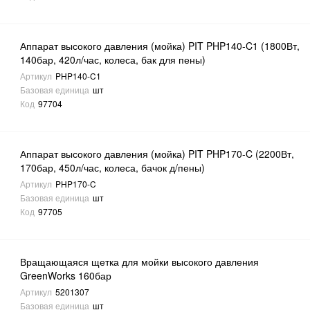
Аппарат высокого давления (мойка) PIT PHP140-C1 (1800Вт,
140бар, 420л/час, колеса, бак для пены)
Артикул
PHP140-C1
Базовая единица
шт
Код
97704
Аппарат высокого давления (мойка) PIT PHP170-C (2200Вт,
170бар, 450л/час, колеса, бачок д/пены)
Артикул
PHP170-C
Базовая единица
шт
Код
97705
Вращающаяся щетка для мойки высокого давления
GreenWorks 160бар
Артикул
5201307
Базовая единица
шт