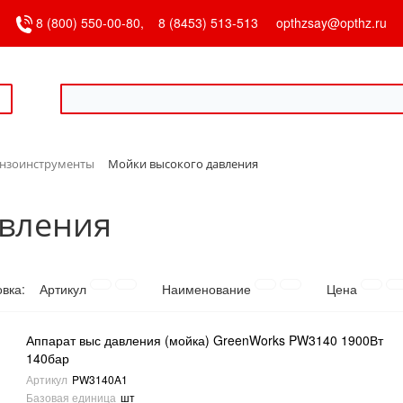
8 (800) 550-00-80,
8 (8453) 513-513
opthzsay@opthz.ru
ензоинструменты
Мойки высокого давления
авления
овка:
Артикул
Наименование
Цена
Аппарат выс давления (мойка) GreenWorks PW3140 1900Вт
140бар
Артикул
PW3140A1
Базовая единица
шт