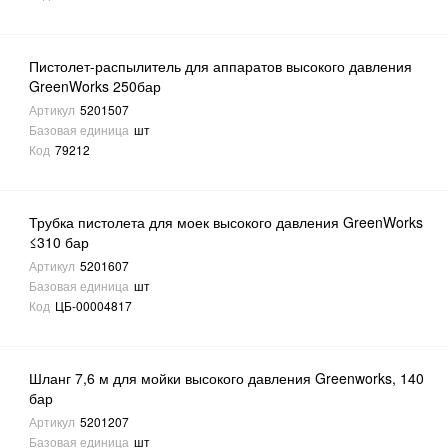
Пистолет-распылитель для аппаратов высокого давления
GreenWorks 250бар
Артикул
5201507
Базовая единица
шт
Код
79212
Трубка пистолета для моек высокого давления GreenWorks
≤310 бар
Артикул
5201607
Базовая единица
шт
Код
ЦБ-00004817
Шланг 7,6 м для мойки высокого давления Greenworks, 140
бар
Артикул
5201207
Базовая единица
шт