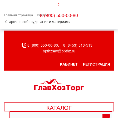
0
КАТАЛОГ
8 (800) 550-00-80
Главная страница
Каталог
БЫТОВАЯ ТЕХНИКА
Сварочное оборудование и материалы
БЫТОВАЯ ХИМИЯ/УБОРКА
8 (800) 550-00-80,
8 (8453) 513-513
ВЕНТИЛЯЦИЯ
opthzsay@opthz.ru
ВСЕ ДЛЯ БАНИ
КАБИНЕТ
РЕГИСТРАЦИЯ
ГАЗОВОЕ ОБОРУДОВАНИЕ
ДАЧА, САД И ОГОРОД
ДВЕРНЫЕ ПОЛОТНА
КАТАЛОГ
ДЕТСКИЕ ТОВАРЫ