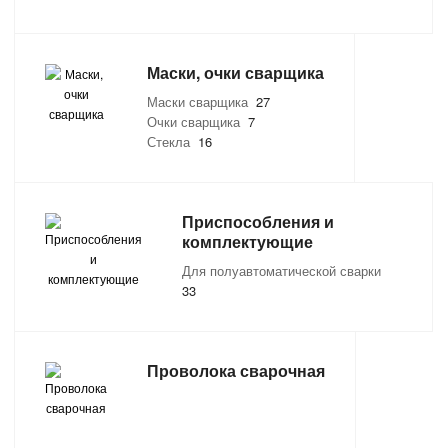
САНТЕХНИКА
Маски, очки сварщика
СВАРОЧНОЕ ОБОРУДОВАНИЕ И МАТЕРИАЛЫ
Маски сварщика
27
Очки сварщика
7
СКЛАДСКОЕ ОБОРУДОВАНИЕ
Стекла
16
СНЕГОУБОРОЧНЫЙ ИНВЕНТАРЬ
Приспособления и
СТРЕМЯНКИ,ЛЕСТНИЦЫ
комплектующие
Для полуавтоматической сварки
СТРОИТЕЛЬНЫЕ И ОТДЕЛОЧНЫЕ МАТЕРИАЛЫ
33
ТОВАРЫ ДЛЯ АВТО
Проволока сварочная
ТОВАРЫ ДЛЯ ДОМА
ТОВАРЫ ДЛЯ ЖИВОТНЫХ