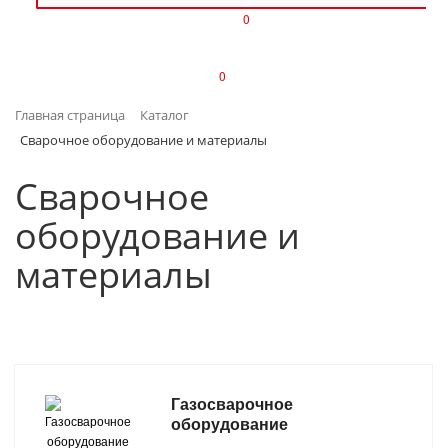
0
ИЗДЕЛИЯ ИЗ ПЛАСТМАССЫ
0
ИНСТРУМЕНТЫ
Главная страница
Каталог
ИНТЕРЬЕР
Сварочное оборудование и материалы
КАНЦТОВАРЫ
Сварочное
оборудование и
КЛИМАТИЧЕСКАЯ ТЕХНИКА
материалы
КРЕПЕЖ И СКОБЯНЫЕ ИЗДЕЛИЯ
ЛАКОКРАСОЧНЫЕ МАТЕРИАЛЫ
НАСОСНОЕ ОБОРУДОВАНИЕ
Газосварочное
оборудование
ПОСУДА