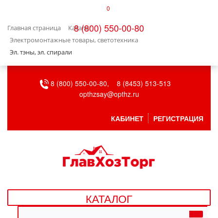
0
КАТАЛОГ
8 (800) 550-00-80
Главная страница
Каталог
БЫТОВАЯ ТЕХНИКА
Электромонтажные товары, светотехника
Эл. тэны, эл. спирали
БЫТОВАЯ ХИМИЯ/УБОРКА
8 (800) 550-00-80,
8 (8453) 513-513
ВЕНТИЛЯЦИЯ
opthzsay@opthz.ru
ВСЕ ДЛЯ БАНИ
КАБИНЕТ
РЕГИСТРАЦИЯ
ГАЗОВОЕ ОБОРУДОВАНИЕ
ДАЧА, САД И ОГОРОД
ДВЕРНЫЕ ПОЛОТНА
КАТАЛОГ
ДЕТСКИЕ ТОВАРЫ