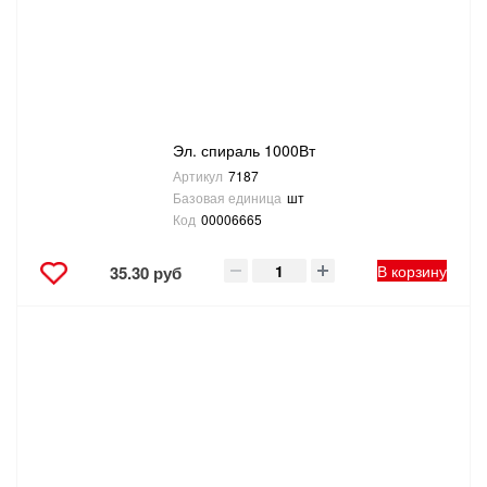
ТОВАРЫ ДЛЯ ОТДЫХА И ТУРИЗМА
ЭЛЕКТРОИНСТРУМЕНТЫ, БЕНЗОИНСТРУМЕНТЫ
ЭЛЕКТРОМОНТАЖНЫЕ ТОВАРЫ, СВЕТОТЕХНИКА
Эл. спираль 1000Вт
Артикул
7187
Базовая единица
шт
Код
00006665
В корзину
35.30 руб