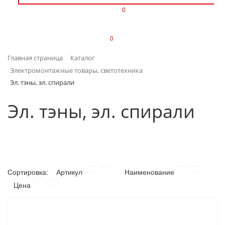
0
ИЗДЕЛИЯ ИЗ ПЛАСТМАССЫ
0
ИНСТРУМЕНТЫ
Главная страница
Каталог
ИНТЕРЬЕР
Электромонтажные товары, светотехника
Эл. тэны, эл. спирали
КАНЦТОВАРЫ
Эл. тэны, эл. спирали
КЛИМАТИЧЕСКАЯ ТЕХНИКА
КРЕПЕЖ И СКОБЯНЫЕ ИЗДЕЛИЯ
ЛАКОКРАСОЧНЫЕ МАТЕРИАЛЫ
Сортировка:
Артикул
Наименование
Цена
НАСОСНОЕ ОБОРУДОВАНИЕ
ПОСУДА