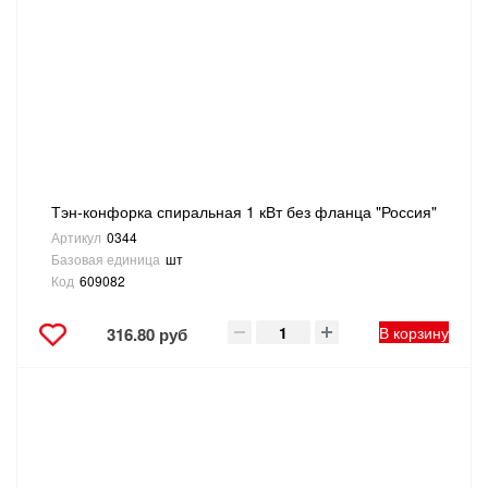
САНТЕХНИКА
СВАРОЧНОЕ ОБОРУДОВАНИЕ И МАТЕРИАЛЫ
СКЛАДСКОЕ ОБОРУДОВАНИЕ
СНЕГОУБОРОЧНЫЙ ИНВЕНТАРЬ
Тэн-конфорка спиральная 1 кВт без фланца "Россия"
Артикул
0344
СТРЕМЯНКИ,ЛЕСТНИЦЫ
Базовая единица
шт
Код
609082
СТРОИТЕЛЬНЫЕ И ОТДЕЛОЧНЫЕ МАТЕРИАЛЫ
В корзину
316.80 руб
ТОВАРЫ ДЛЯ АВТО
ТОВАРЫ ДЛЯ ДОМА
ТОВАРЫ ДЛЯ ЖИВОТНЫХ