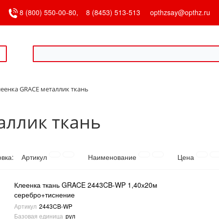
8 (800) 550-00-80,
8 (8453) 513-513
opthzsay@opthz.ru
еенка GRACE металлик ткань
аллик ткань
овка:
Артикул
Наименование
Цена
Клеенка ткань GRACE 2443CB-WP 1,40х20м
серебро+тиснение
Артикул
2443CB-WP
Базовая единица
рул