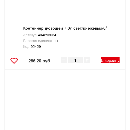
Контейнер д/овощей 7,8л светло-ежевый/6/
Артикул
434293034
Базовая единица
шт
Код
92429
В корзину
286.20 руб