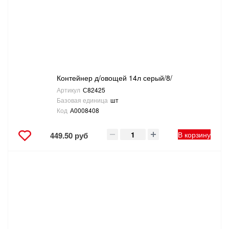
Контейнер д/овощей 14л серый/8/
Артикул
С82425
Базовая единица
шт
Код
А0008408
В корзину
449.50 руб