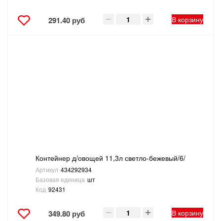
В корзину
291.40 руб
Контейнер д/овощей 11,3л светло-бежевый/6/
Артикул
434292934
Базовая единица
шт
Код
92431
В корзину
349.80 руб