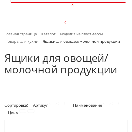
0
ИЗДЕЛИЯ ИЗ ПЛАСТМАССЫ
0
ИНСТРУМЕНТЫ
Главная страница
Каталог
Изделия из пластмассы
ИНТЕРЬЕР
Товары для кухни
Ящики для овощей/молочной продукции
КАНЦТОВАРЫ
Ящики для овощей/
молочной продукции
КЛИМАТИЧЕСКАЯ ТЕХНИКА
КРЕПЕЖ И СКОБЯНЫЕ ИЗДЕЛИЯ
ЛАКОКРАСОЧНЫЕ МАТЕРИАЛЫ
Сортировка:
Артикул
Наименование
НАСОСНОЕ ОБОРУДОВАНИЕ
Цена
ПОСУДА