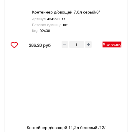
Контейнер д/овощей 7,8л серый/6/
Артикул
434293011
Базовая единица
шт
Код
92430
В корзину
286.20 руб
Контейнер д/овощей 11,2л бежевый /12/