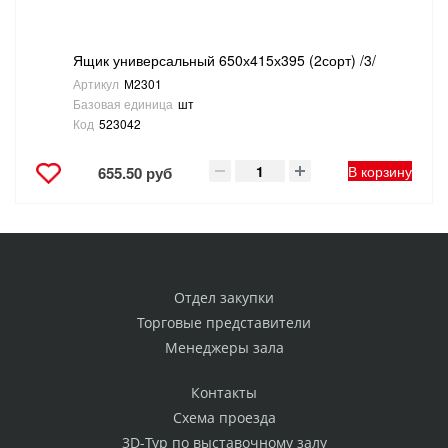
Ящик универсальный 650х415х395 (2сорт) /3/
Артикул
М2301
Базовая единица
шт
Код
523042
В корзину
655.50 руб
Отдел закупки
Торговые представители
Менеджеры зала
Контакты
Схема проезда
3D-Тур по выставочному залу