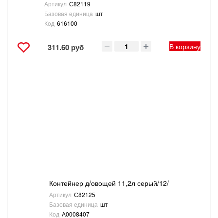
Артикул
С82119
Базовая единица
шт
Код
616100
В корзину
311.60 руб
Контейнер д/овощей 11,2л серый/12/
Артикул
С82125
Базовая единица
шт
Код
А0008407