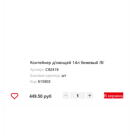
Контейнер д/овощей 14л бежевый /8/
Артикул
С82419
Базовая единица
шт
Код
615903
В корзину
449.50 руб