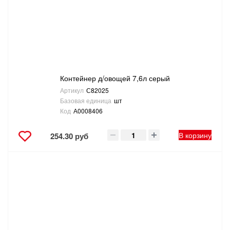
ТОВАРЫ ДЛЯ ОТДЫХА И ТУРИЗМА
ЭЛЕКТРОИНСТРУМЕНТЫ, БЕНЗОИНСТРУМЕНТЫ
ЭЛЕКТРОМОНТАЖНЫЕ ТОВАРЫ, СВЕТОТЕХНИКА
Контейнер д/овощей 7,6л серый
Артикул
С82025
Базовая единица
шт
Код
А0008406
В корзину
254.30 руб