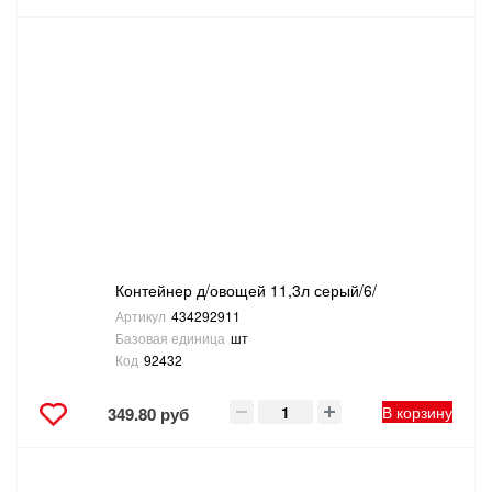
Контейнер д/овощей 11,3л серый/6/
Артикул
434292911
Базовая единица
шт
Код
92432
В корзину
349.80 руб