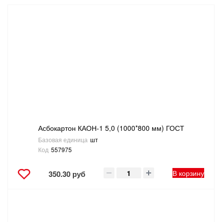
САНТЕХНИКА
СВАРОЧНОЕ ОБОРУДОВАНИЕ И МАТЕРИАЛЫ
СКЛАДСКОЕ ОБОРУДОВАНИЕ
СНЕГОУБОРОЧНЫЙ ИНВЕНТАРЬ
СТРЕМЯНКИ,ЛЕСТНИЦЫ
Асбокартон КАОН-1 5,0 (1000*800 мм) ГОСТ
СТРОИТЕЛЬНЫЕ И ОТДЕЛОЧНЫЕ МАТЕРИАЛЫ
Базовая единица
шт
Код
557975
ТОВАРЫ ДЛЯ АВТО
В корзину
350.30 руб
ТОВАРЫ ДЛЯ ДОМА
ТОВАРЫ ДЛЯ ЖИВОТНЫХ