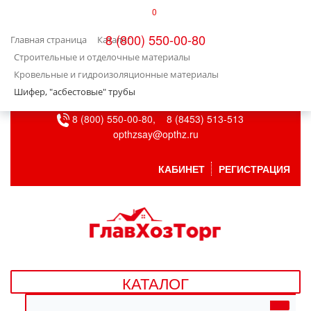
0
КАТАЛОГ
8 (800) 550-00-80
Главная страница
Каталог
БЫТОВАЯ ТЕХНИКА
Строительные и отделочные материалы
Кровельные и гидроизоляционные материалы
БЫТОВАЯ ХИМИЯ/УБОРКА
Шифер, "асбестовые" трубы
8 (800) 550-00-80,
8 (8453) 513-513
ВЕНТИЛЯЦИЯ
opthzsay@opthz.ru
ВСЕ ДЛЯ БАНИ
КАБИНЕТ
РЕГИСТРАЦИЯ
ГАЗОВОЕ ОБОРУДОВАНИЕ
ДАЧА, САД И ОГОРОД
ДВЕРНЫЕ ПОЛОТНА
КАТАЛОГ
ДЕТСКИЕ ТОВАРЫ