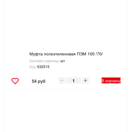
ТОВАРЫ ДЛЯ ОТДЫХА И ТУРИЗМА
ЭЛЕКТРОИНСТРУМЕНТЫ, БЕНЗОИНСТРУМЕНТЫ
ЭЛЕКТРОМОНТАЖНЫЕ ТОВАРЫ, СВЕТОТЕХНИКА
Муфта полиэтиленовая ПЭМ 100 /70/
Базовая единица
шт
Код
532515
В корзину
54 руб