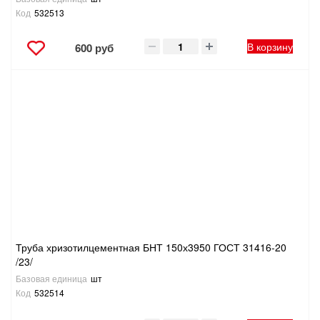
Код
532513
В корзину
600 руб
Труба хризотилцементная БНТ 150х3950 ГОСТ 31416-20
/23/
Базовая единица
шт
Код
532514