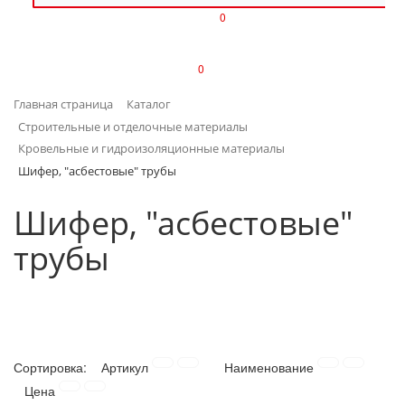
0
ИЗДЕЛИЯ ИЗ ПЛАСТМАССЫ
0
ИНСТРУМЕНТЫ
Главная страница
Каталог
ИНТЕРЬЕР
Строительные и отделочные материалы
Кровельные и гидроизоляционные материалы
КАНЦТОВАРЫ
Шифер, "асбестовые" трубы
КЛИМАТИЧЕСКАЯ ТЕХНИКА
Шифер, "асбестовые"
трубы
КРЕПЕЖ И СКОБЯНЫЕ ИЗДЕЛИЯ
ЛАКОКРАСОЧНЫЕ МАТЕРИАЛЫ
НАСОСНОЕ ОБОРУДОВАНИЕ
Сортировка:
Артикул
Наименование
ПОСУДА
Цена