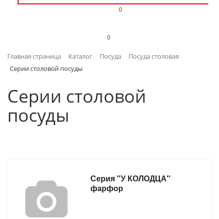
0
ИЗДЕЛИЯ ИЗ ПЛАСТМАССЫ
0
ИНСТРУМЕНТЫ
Главная страница
Каталог
Посуда
Посуда столовая
ИНТЕРЬЕР
Серии столовой посуды
КАНЦТОВАРЫ
Серии столовой
посуды
КЛИМАТИЧЕСКАЯ ТЕХНИКА
КРЕПЕЖ И СКОБЯНЫЕ ИЗДЕЛИЯ
ЛАКОКРАСОЧНЫЕ МАТЕРИАЛЫ
Серия "У КОЛОДЦА"
НАСОСНОЕ ОБОРУДОВАНИЕ
фарфор
ПОСУДА