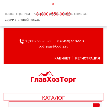
0
КАТАЛОГ
8 (800) 550-00-80
Главная страница
Каталог
Посуда
Посуда столовая
БЫТОВАЯ ТЕХНИКА
Серии столовой посуды
БЫТОВАЯ ХИМИЯ/УБОРКА
8 (800) 550-00-80,
8 (8453) 513-513
ВЕНТИЛЯЦИЯ
opthzsay@opthz.ru
ВСЕ ДЛЯ БАНИ
КАБИНЕТ
РЕГИСТРАЦИЯ
ГАЗОВОЕ ОБОРУДОВАНИЕ
ДАЧА, САД И ОГОРОД
ДВЕРНЫЕ ПОЛОТНА
КАТАЛОГ
ДЕТСКИЕ ТОВАРЫ