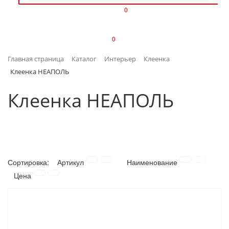
0
ИЗДЕЛИЯ ИЗ ПЛАСТМАССЫ
0
ИНСТРУМЕНТЫ
Главная страница
Каталог
Интерьер
Клеенка
ИНТЕРЬЕР
Клеенка НЕАПОЛЬ
КАНЦТОВАРЫ
Клеенка НЕАПОЛЬ
КЛИМАТИЧЕСКАЯ ТЕХНИКА
КРЕПЕЖ И СКОБЯНЫЕ ИЗДЕЛИЯ
Сортировка:
Артикул
Наименование
ЛАКОКРАСОЧНЫЕ МАТЕРИАЛЫ
Цена
НАСОСНОЕ ОБОРУДОВАНИЕ
ПОСУДА