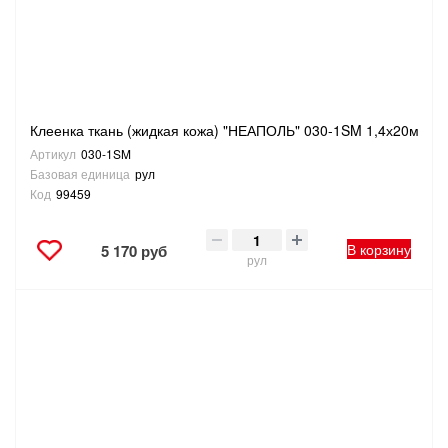
ТОВАРЫ ДЛЯ ОТДЫХА И ТУРИЗМА
ЭЛЕКТРОИНСТРУМЕНТЫ, БЕНЗОИНСТРУМЕНТЫ
Клеенка ткань (жидкая кожа) "НЕАПОЛЬ" 030-1SM 1,4х20м
ЭЛЕКТРОМОНТАЖНЫЕ ТОВАРЫ, СВЕТОТЕХНИКА
Артикул
030-1SM
Базовая единица
рул
Код
99459
В корзину
5 170 руб
рул