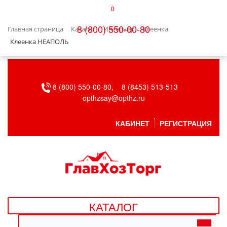
0
КАТАЛОГ
8 (800) 550-00-80
Главная страница
Каталог
Интерьер
Клеенка
БЫТОВАЯ ТЕХНИКА
Клеенка НЕАПОЛЬ
БЫТОВАЯ ХИМИЯ/УБОРКА
8 (800) 550-00-80,
8 (8453) 513-513
ВЕНТИЛЯЦИЯ
opthzsay@opthz.ru
ВСЕ ДЛЯ БАНИ
КАБИНЕТ
РЕГИСТРАЦИЯ
ГАЗОВОЕ ОБОРУДОВАНИЕ
ДАЧА, САД И ОГОРОД
ДВЕРНЫЕ ПОЛОТНА
КАТАЛОГ
ДЕТСКИЕ ТОВАРЫ