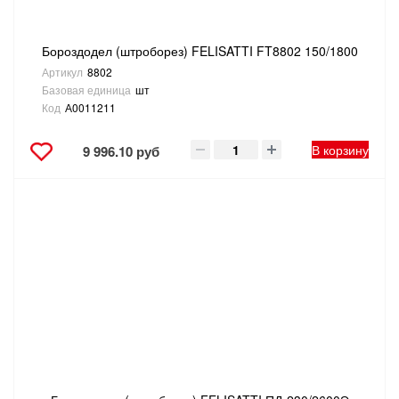
Бороздодел (штроборез) FELISATTI FT8802 150/1800
Артикул
8802
Базовая единица
шт
Код
А0011211
В корзину
9 996.10 руб