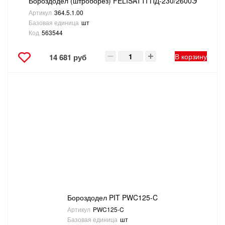
Бороздодел (штроборез) FELISATTI ПД-230/2600Э
Артикул
364.5.1.00
Базовая единица
шт
Код
563544
В корзину
14 681 руб
Бороздодел PIT PWC125-C
Артикул
PWC125-C
Базовая единица
шт