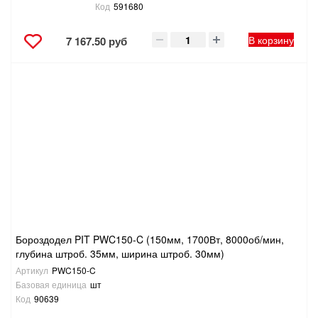
Код
591680
В корзину
7 167.50 руб
Бороздодел PIT PWC150-C (150мм, 1700Вт, 8000об/мин,
глубина штроб. 35мм, ширина штроб. 30мм)
Артикул
PWC150-C
Базовая единица
шт
Код
90639