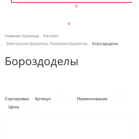
0
ИЗДЕЛИЯ ИЗ ПЛАСТМАССЫ
0
ИНСТРУМЕНТЫ
Главная страница
Каталог
ИНТЕРЬЕР
Электроинструменты, бензоинструменты
Бороздоделы
КАНЦТОВАРЫ
Бороздоделы
КЛИМАТИЧЕСКАЯ ТЕХНИКА
КРЕПЕЖ И СКОБЯНЫЕ ИЗДЕЛИЯ
Сортировка:
Артикул
Наименование
ЛАКОКРАСОЧНЫЕ МАТЕРИАЛЫ
Цена
НАСОСНОЕ ОБОРУДОВАНИЕ
ПОСУДА