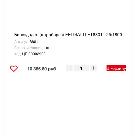
ТОВАРЫ ДЛЯ ОТДЫХА И ТУРИЗМА
ЭЛЕКТРОИНСТРУМЕНТЫ, БЕНЗОИНСТРУМЕНТЫ
Бороздодел (штроборез) FELISATTI FT8801 125/1800
ЭЛЕКТРОМОНТАЖНЫЕ ТОВАРЫ, СВЕТОТЕХНИКА
Артикул
8801
Базовая единица
шт
Код
ЦБ-00002922
В корзину
10 366.60 руб