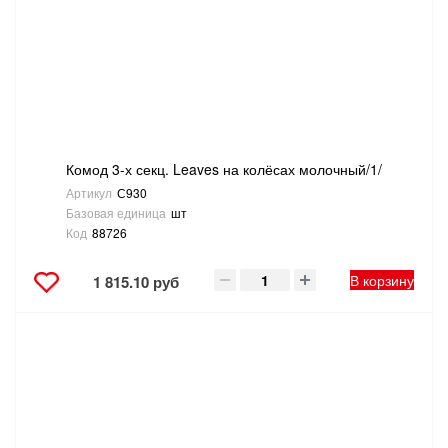
САНТЕХНИКА
СВАРОЧНОЕ ОБОРУДОВАНИЕ И МАТЕРИАЛЫ
СКЛАДСКОЕ ОБОРУДОВАНИЕ
Комод 3-х секц. Leaves на колёсах молочный/1/
СНЕГОУБОРОЧНЫЙ ИНВЕНТАРЬ
Артикул
С930
Базовая единица
шт
СТРЕМЯНКИ,ЛЕСТНИЦЫ
Код
88726
СТРОИТЕЛЬНЫЕ И ОТДЕЛОЧНЫЕ МАТЕРИАЛЫ
В корзину
1 815.10 руб
ТОВАРЫ ДЛЯ АВТО
ТОВАРЫ ДЛЯ ДОМА
ТОВАРЫ ДЛЯ ЖИВОТНЫХ