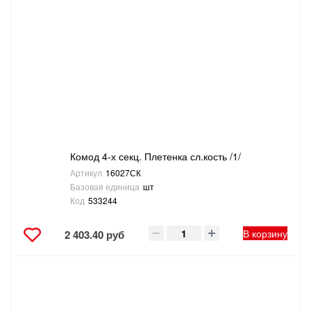
Комод 4-х секц. Плетенка сл.кость /1/
Артикул
16027СК
Базовая единица
шт
Код
533244
В корзину
2 403.40 руб