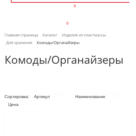
0
ИЗДЕЛИЯ ИЗ ПЛАСТМАССЫ
0
ИНСТРУМЕНТЫ
Главная страница
Каталог
Изделия из пластмассы
ИНТЕРЬЕР
Для хранения
Комоды/Органайзеры
КАНЦТОВАРЫ
Комоды/Органайзеры
КЛИМАТИЧЕСКАЯ ТЕХНИКА
КРЕПЕЖ И СКОБЯНЫЕ ИЗДЕЛИЯ
Сортировка:
Артикул
Наименование
ЛАКОКРАСОЧНЫЕ МАТЕРИАЛЫ
Цена
НАСОСНОЕ ОБОРУДОВАНИЕ
ПОСУДА