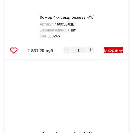
Комод 4-х секц. бежевый/1/
Артикул
16005БЖШ
Базовая единица
шт
Код
533245
В корзину
1 831.20 руб