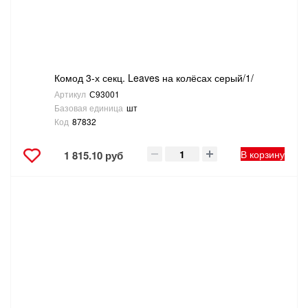
ТОВАРЫ ДЛЯ ОТДЫХА И ТУРИЗМА
ЭЛЕКТРОИНСТРУМЕНТЫ, БЕНЗОИНСТРУМЕНТЫ
Комод 3-х секц. Leaves на колёсах серый/1/
ЭЛЕКТРОМОНТАЖНЫЕ ТОВАРЫ, СВЕТОТЕХНИКА
Артикул
С93001
Базовая единица
шт
Код
87832
В корзину
1 815.10 руб