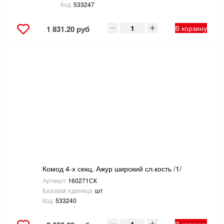
Код
533247
В корзину
1 831.20 руб
Комод 4-х секц. Ажур широкий сл.кость /1/
Артикул
160271СК
Базовая единица
шт
Код
533240