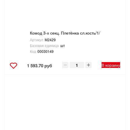
Комод 3-х секц. Плетёнка сл.кость/1/
Артикул
М2429
Базовая единица
шт
Код
00030149
В корзину
1 593.70 руб