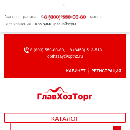
0
КАТАЛОГ
8 (800) 550-00-80
Главная страница
Каталог
Изделия из пластмассы
БЫТОВАЯ ТЕХНИКА
Для хранения
Комоды/Органайзеры
БЫТОВАЯ ХИМИЯ/УБОРКА
8 (800) 550-00-80,
8 (8453) 513-513
ВЕНТИЛЯЦИЯ
opthzsay@opthz.ru
ВСЕ ДЛЯ БАНИ
КАБИНЕТ
РЕГИСТРАЦИЯ
ГАЗОВОЕ ОБОРУДОВАНИЕ
ДАЧА, САД И ОГОРОД
ДВЕРНЫЕ ПОЛОТНА
КАТАЛОГ
ДЕТСКИЕ ТОВАРЫ