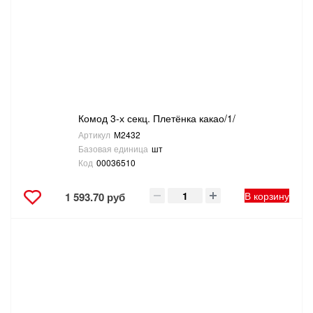
Комод 3-х секц. Плетёнка какао/1/
Артикул
М2432
Базовая единица
шт
Код
00036510
В корзину
1 593.70 руб