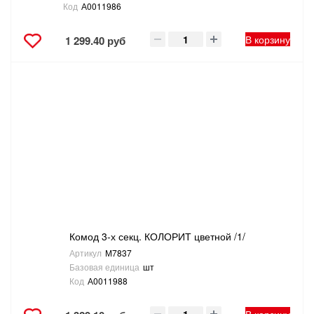
Код
А0011986
В корзину
1 299.40 руб
Комод 3-х секц. КОЛОРИТ цветной /1/
Артикул
М7837
Базовая единица
шт
Код
А0011988