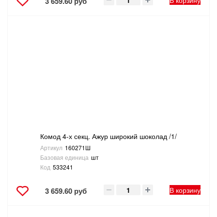
В корзину
3 659.60 руб
Комод 4-х секц. Ажур широкий шоколад /1/
Артикул
160271Ш
Базовая единица
шт
Код
533241
В корзину
3 659.60 руб