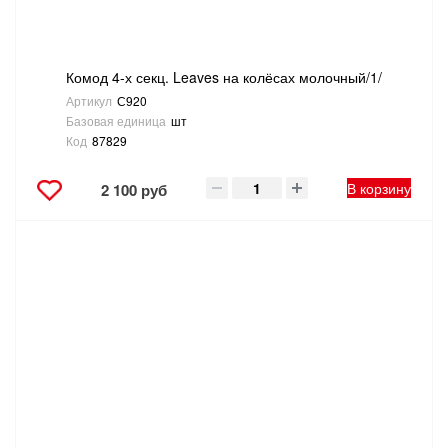
Комод 4-х секц. Leaves на колёсах молочный/1/
Артикул
С920
Базовая единица
шт
Код
87829
В корзину
2 100 руб