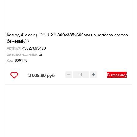
Комод 4-х секц. DELUXE 300х385х690мм на колёсах светло-
бежевый/1/
Артикул
43327693470
Базовая единица
шт
Код
600179
В корзину
2 008.90 руб