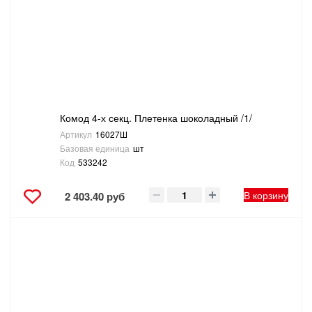
Комод 4-х секц. Плетенка шоколадный /1/
Артикул
16027Ш
Базовая единица
шт
Код
533242
В корзину
2 403.40 руб