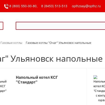
8 (800) 550-00-80,
8 (8453) 513-513
opthzsay@opthz.ru
Газовые котлы
Газовые котлы "Очаг" Ульяновск напольные
аг" Ульяновск напольные
Напольный котел КСГ
"Стандарт"